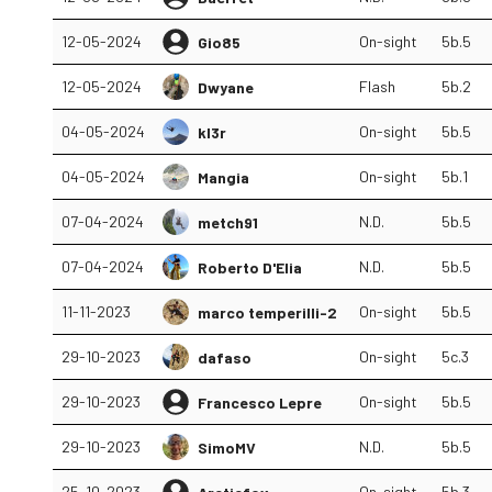
12-05-2024
On-sight
5b.5
Gio85
12-05-2024
Flash
5b.2
Dwyane
04-05-2024
On-sight
5b.5
kl3r
04-05-2024
On-sight
5b.1
Mangia
07-04-2024
N.D.
5b.5
metch91
07-04-2024
N.D.
5b.5
Roberto D'Elia
11-11-2023
On-sight
5b.5
marco temperilli-2
29-10-2023
On-sight
5c.3
dafaso
29-10-2023
On-sight
5b.5
Francesco Lepre
29-10-2023
N.D.
5b.5
SimoMV
25-10-2023
On-sight
5b.3