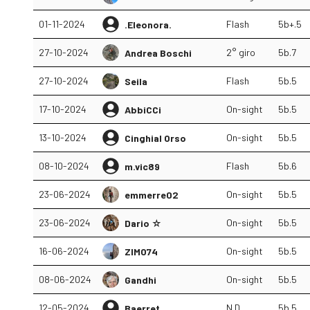
01-11-2024
Flash
5b+.5
.Eleonora.
27-10-2024
2° giro
5b.7
Andrea Boschi
27-10-2024
Flash
5b.5
Seila
17-10-2024
On-sight
5b.5
AbbiCCi
13-10-2024
On-sight
5b.5
Cinghial Orso
08-10-2024
Flash
5b.6
m.vic89
23-06-2024
On-sight
5b.5
emmerre02
23-06-2024
On-sight
5b.5
Dario ☆
16-06-2024
On-sight
5b.5
ZIMO74
08-06-2024
On-sight
5b.5
Gandhi
12-05-2024
N.D.
5b.5
Baerret