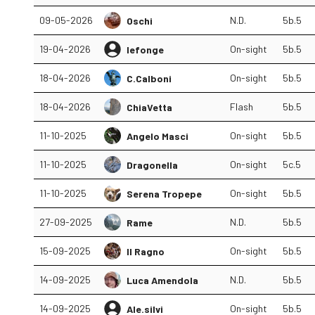
09-05-2026
N.D.
5b.5
Oschi
19-04-2026
On-sight
5b.5
lefonge
18-04-2026
On-sight
5b.5
C.Calboni
18-04-2026
Flash
5b.5
ChiaVetta
11-10-2025
On-sight
5b.5
Angelo Masci
11-10-2025
On-sight
5c.5
Dragonella
11-10-2025
On-sight
5b.5
Serena Tropepe
27-09-2025
N.D.
5b.5
Rame
15-09-2025
On-sight
5b.5
Il Ragno
14-09-2025
N.D.
5b.5
Luca Amendola
14-09-2025
On-sight
5b.5
Ale.silvi