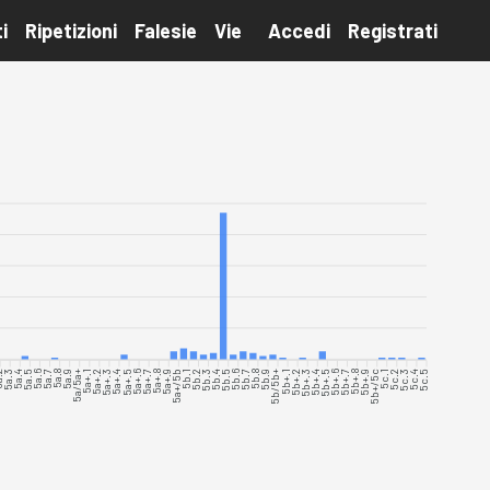
i
Ripetizioni
Falesie
Vie
Accedi
Registrati
.2
5a.3
5a.4
5a.5
5a.6
5a.7
5a.8
5a.9
5a/5a+
5a+.1
5a+.2
5a+.3
5a+.4
5a+.6
5a+.7
5a+.8
5a+.9
5a+/5b
5b.1
5b.2
5b.3
5b.4
5b.5
5b.6
5b.7
5b.8
5b.9
5b/5b+
5b+.1
5b+.2
5b+.3
5b+.4
5b+.5
5b+.6
5b+.7
5b+.8
5b+.9
5b+/5c
5c.1
5c.2
5c.3
5c.4
5c.5
5a+.5