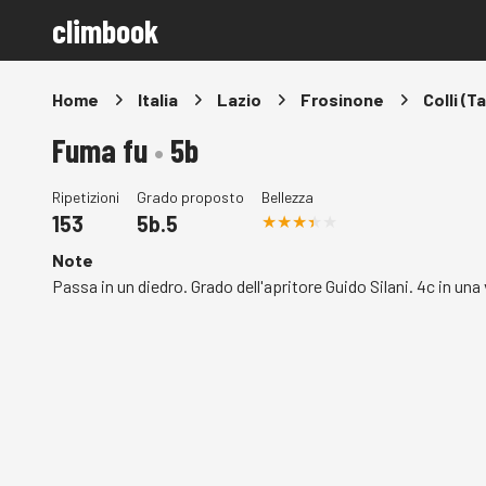
climbook
Home
Italia
Lazio
Frosinone
Colli (T
Fuma fu
•
5b
Ripetizioni
Grado proposto
Bellezza
153
5b.5
Note
Passa in un diedro. Grado dell'apritore Guido Silani. 4c in una