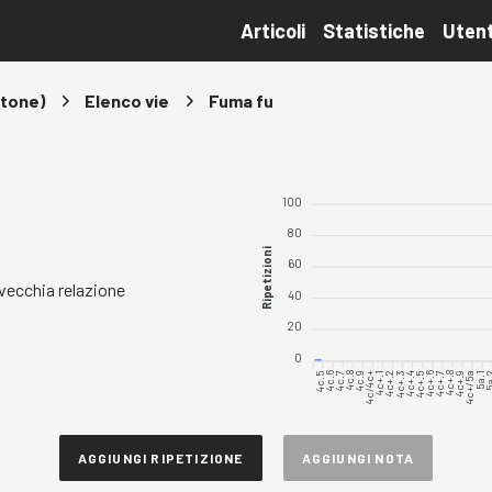
Articoli
Statistiche
Utent
atone)
Elenco vie
Fuma fu
100
80
Ripetizioni
60
 vecchia relazione
40
20
0
4c.5
4c.6
4c.7
4c.8
4c.9
4c/4c+
4c+.1
4c+.2
4c+.3
4c+.4
4c+.5
4c+.6
4c+.7
4c+.8
4c+.9
4c+/5a
5a.1
5a
AGGIUNGI RIPETIZIONE
AGGIUNGI NOTA