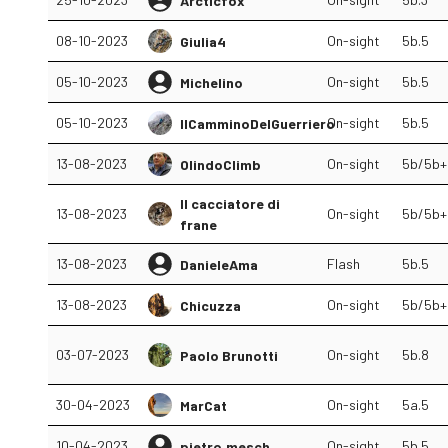
Arcticfox
08-10-2023
On-sight
5b.5
Giulia4
05-10-2023
On-sight
5b.5
Michelino
05-10-2023
On-sight
5b.5
IlCamminoDelGuerriero
13-08-2023
On-sight
5b/5b+
OlindoClimb
Il cacciatore di
13-08-2023
On-sight
5b/5b+
frane
13-08-2023
Flash
5b.5
DanieleAma
13-08-2023
On-sight
5b/5b+
Chicuzza
03-07-2023
On-sight
5b.8
Paolo Brunotti
30-04-2023
On-sight
5a.5
MarCat
10-04-2023
On-sight
5b.5
pietro.mesch