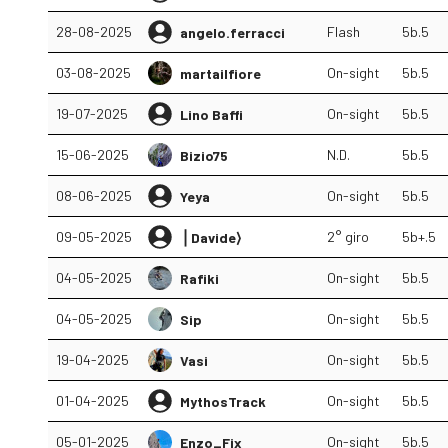
28-08-2025
Flash
5b.5
angelo.ferracci
03-08-2025
On-sight
5b.5
martailfiore
19-07-2025
On-sight
5b.5
Lino Baffi
15-06-2025
N.D.
5b.5
Bizio75
08-06-2025
On-sight
5b.5
Yeya
09-05-2025
2° giro
5b+.5
⎪Davide⟩
04-05-2025
On-sight
5b.5
Rafiki
04-05-2025
On-sight
5b.5
Sip
19-04-2025
On-sight
5b.5
Vasi
01-04-2025
On-sight
5b.5
MythosTrack
05-01-2025
On-sight
5b.5
Enzo_Fix