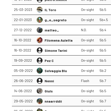
25-03-2023
On-sight
5b.5
IL Toro
22-01-2023
On-sight
5b+.5
g_e_segreto
27-12-2022
N.D.
5b.4
matteo_
16-10-2022
On-sight
5b.5
Filomena Auletta
16-10-2022
On-sight
5b.5
Simone Tarini
19-09-2022
On-sight
5b.5
Pez C
05-09-2022
On-sight
5b.2
Selvaggia Blu
26-06-2022
Flash
5b.7
Nenni
14-06-2022
On-sight
5b.5
Giuls
29-05-2022
On-sight
5b.7
nnaarrddii