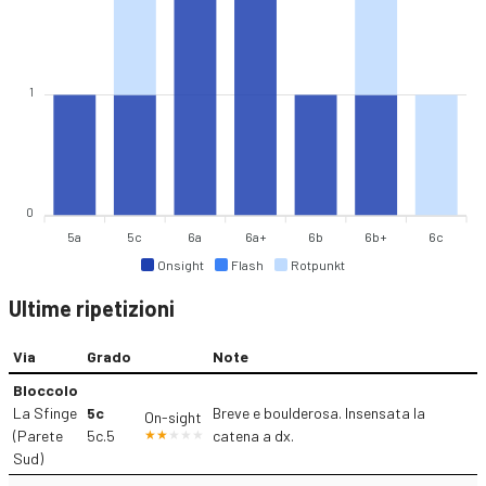
1
0
5a
5c
6a
6a+
6b
6b+
6c
Onsight
Flash
Rotpunkt
Ultime ripetizioni
Via
Grado
Note
Bloccolo
La Sfinge
5c
Breve e boulderosa. Insensata la
On-sight
(Parete
5c.5
catena a dx.
Sud)