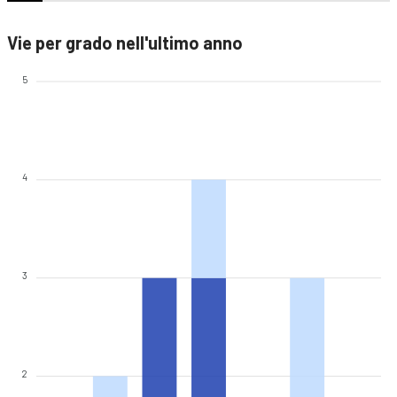
Vie per grado nell'ultimo anno
5
4
3
2