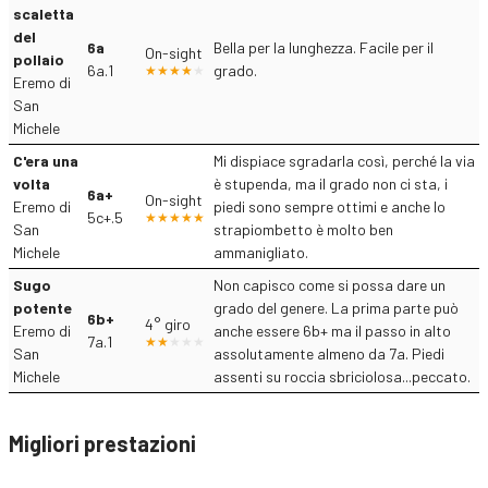
scaletta
del
6a
Bella per la lunghezza. Facile per il
On-sight
pollaio
6a.1
grado.
Eremo di
San
Michele
C'era una
Mi dispiace sgradarla così, perché la via
volta
è stupenda, ma il grado non ci sta, i
6a+
On-sight
Eremo di
piedi sono sempre ottimi e anche lo
5c+.5
San
strapiombetto è molto ben
Michele
ammanigliato.
Sugo
Non capisco come si possa dare un
potente
grado del genere. La prima parte può
6b+
4° giro
Eremo di
anche essere 6b+ ma il passo in alto
7a.1
San
assolutamente almeno da 7a. Piedi
Michele
assenti su roccia sbriciolosa...peccato.
Migliori prestazioni