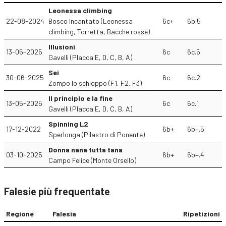
Leonessa climbing
22-08-2024
Bosco Incantato (Leonessa
6c+
6b.5
climbing, Torretta, Bacche rosse)
Illusioni
13-05-2025
6c
6c.5
Gavelli (Placca E, D, C, B, A)
Sei
30-06-2025
6c
6c.2
Zompo lo schioppo (F1, F2, F3)
Il principio e la fine
13-05-2025
6c
6c.1
Gavelli (Placca E, D, C, B, A)
Spinning L2
17-12-2022
6b+
6b+.5
Sperlonga (Pilastro di Ponente)
Donna nana tutta tana
03-10-2025
6b+
6b+.4
Campo Felice (Monte Orsello)
Falesie più frequentate
Regione
Falesia
Ripetizioni