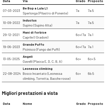
Data
Via
Grado
Proposto
Be Bop a Lula L1
07-03-2023
7a
7a.5
Sperlonga (Pilastro di Ponente)
Inductus
10-09-2022
7a
7a.5
Supino (Supino Alta)
Mani di forbice
29-12-2021
6c+/7a
7a.1
Caprile (I Gradoni)
Grande Puffo
19-06-2023
6c+/7a
7a.1
Picinisco (Fungo dei Puffi)
Angeli
13-05-2025
6c+
6c+.5
Gavelli (Placca E, D, C, B, A)
Leonessa climbing
22-08-2024
Bosco Incantato (Leonessa
6c+
6b.5
climbing, Torretta, Bacche rosse)
Migliori prestazioni a vista
Data
Nome
Grado
Proposto