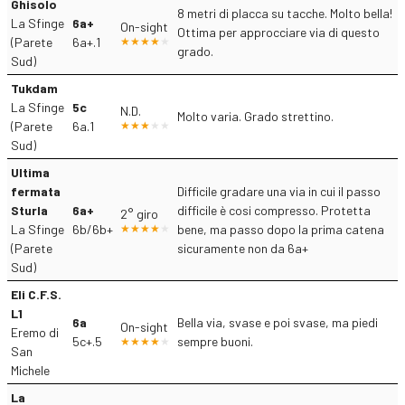
Ghisolo
8 metri di placca su tacche. Molto bella!
La Sfinge
6a+
On-sight
Ottima per approcciare via di questo
(Parete
6a+.1
grado.
Sud)
Tukdam
La Sfinge
5c
N.D.
Molto varia. Grado strettino.
(Parete
6a.1
Sud)
Ultima
fermata
Difficile gradare una via in cui il passo
Sturla
6a+
difficile è cosi compresso. Protetta
2° giro
La Sfinge
6b/6b+
bene, ma passo dopo la prima catena
(Parete
sicuramente non da 6a+
Sud)
Eli C.F.S.
L1
6a
Bella via, svase e poi svase, ma piedi
On-sight
Eremo di
5c+.5
sempre buoni.
San
Michele
La