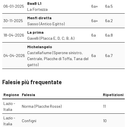
BaaB L1
06-01-2025
6a+
6a.5
La Fortezza
Menfi diretta
30-11-2025
6a+
6a.2
Sasso (Antico Egitto)
La prima
18-04-2026
6a
6a.8
Gavelli (Placca E, D, C, B, A)
Michelangelo
Castellafiume (Sperone sinistro,
04-04-2026
6a
6a.7
Centrale, Placche di Toffa, Tana del
gatto)
Falesie più frequentate
Regione
Falesia
Ripetizioni
Lazio -
Norma (Placche Rosse)
11
Italia
Lazio -
Configni
10
Italia