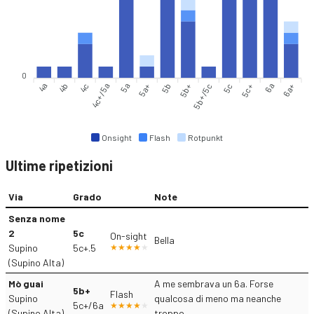
0
4a
4b
4c
4c+/5a
5a
5a+
5b+
5b+/5c
5c
5c+
6a
6a+
5b
Onsight
Flash
Rotpunkt
Ultime ripetizioni
Via
Grado
Note
Senza nome
2
5c
On-sight
Bella
Supino
5c+.5
(Supino Alta)
Mò guai
A me sembrava un 6a. Forse
5b+
Flash
Supino
qualcosa di meno ma neanche
5c+/6a
(Supino Alta)
troppo