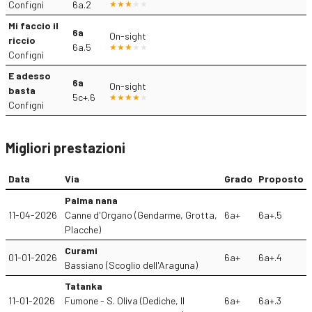
Configni
6a.2
Mi faccio il
6a
On-sight
riccio
6a.5
Configni
E adesso
6a
On-sight
basta
5c+.6
Configni
Migliori prestazioni
Data
Via
Grado
Proposto
Palma nana
11-04-2026
Canne d'Organo (Gendarme, Grotta,
6a+
6a+.5
Placche)
Curami
01-01-2026
6a+
6a+.4
Bassiano (Scoglio dell'Araguna)
Tatanka
11-01-2026
Fumone - S. Oliva (Dediche, Il
6a+
6a+.3