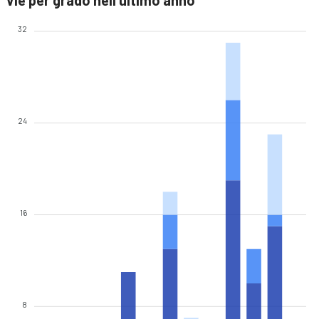
Vie per grado nell'ultimo anno
32
24
16
8