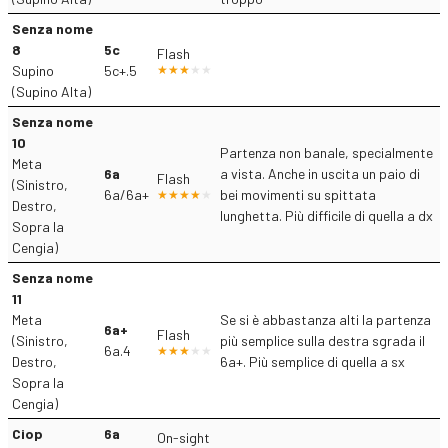
Senza nome
8
5c
Flash
Supino
5c+.5
(Supino Alta)
Senza nome
10
Partenza non banale, specialmente
Meta
6a
a vista. Anche in uscita un paio di
Flash
(Sinistro,
6a/6a+
bei movimenti su spittata
Destro,
lunghetta. Più difficile di quella a dx
Sopra la
Cengia)
Senza nome
11
Meta
Se si è abbastanza alti la partenza
6a+
Flash
(Sinistro,
più semplice sulla destra sgrada il
6a.4
Destro,
6a+. Più semplice di quella a sx
Sopra la
Cengia)
Ciop
6a
On-sight