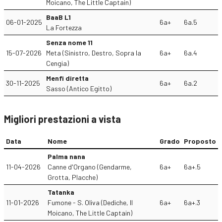
Moicano, The Little Captain)
BaaB L1
06-01-2025
6a+
6a.5
La Fortezza
Senza nome 11
15-07-2026
Meta (Sinistro, Destro, Sopra la
6a+
6a.4
Cengia)
Menfi diretta
30-11-2025
6a+
6a.2
Sasso (Antico Egitto)
Migliori prestazioni a vista
Data
Nome
Grado
Proposto
Palma nana
11-04-2026
Canne d'Organo (Gendarme,
6a+
6a+.5
Grotta, Placche)
Tatanka
11-01-2026
Fumone - S. Oliva (Dediche, Il
6a+
6a+.3
Moicano, The Little Captain)