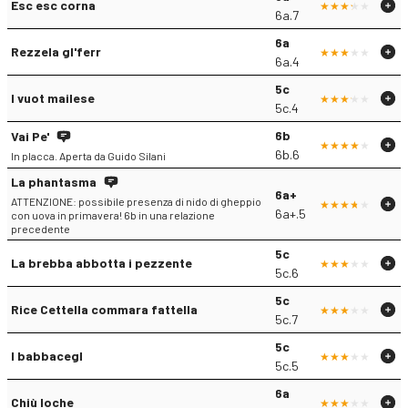
Esc esc corna
6a.7
6a
Rezzela gl'ferr
6a.4
5c
I vuot mailese
5c.4
6b
Vai Pe'
6b.6
In placca. Aperta da Guido Silani
La phantasma
6a+
ATTENZIONE: possibile presenza di nido di gheppio
6a+.5
con uova in primavera! 6b in una relazione
precedente
5c
La brebba abbotta i pezzente
5c.6
5c
Rice Cettella commara fattella
5c.7
5c
I babbacegl
5c.5
6a
Chiù loche