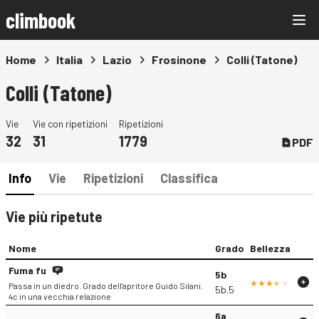
climbook
Home
Italia
Lazio
Frosinone
Colli (Tatone)
Colli (Tatone)
Vie
Vie con ripetizioni
Ripetizioni
32
31
1779
PDF
Info
Vie
Ripetizioni
Classifica
Vie più ripetute
Nome
Grado
Bellezza
Fuma fu
5b
Passa in un diedro. Grado dell'apritore Guido Silani.
5b.5
4c in una vecchia relazione
6a