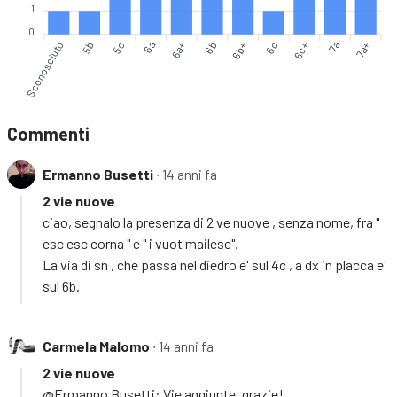
1
0
Sconosciuto
5b
5c
6a
6a+
6b+
6c
6c+
7a
7a+
6b
Commenti
Ermanno Busetti
∙ 14 anni fa
2 vie nuove
ciao, segnalo la presenza di 2 ve nuove , senza nome, fra "
esc esc corna " e " i vuot mailese".
La via di sn , che passa nel diedro e' sul 4c , a dx in placca e'
sul 6b.
Carmela Malomo
∙ 14 anni fa
2 vie nuove
@Ermanno Busetti: Vie aggiunte, grazie!