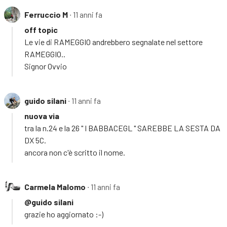
Ferruccio M
∙ 11 anni fa
off topic
Le vie di RAMEGGIO andrebbero segnalate nel settore
RAMEGGIO..
Signor Ovvio
guido silani
∙ 11 anni fa
nuova via
tra la n.24 e la 26 " I BABBACEGL " SAREBBE LA SESTA DA
DX 5C.
ancora non c'è scritto il nome.
Carmela Malomo
∙ 11 anni fa
@guido silani
grazie ho aggiornato :-)