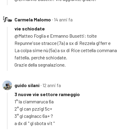
Carmela Malomo
∙ 14 anni fa
vie schiodate
@Matteo Foglia e Ermanno Busetti: tolte
Repunne'sse stracce (7a) a sx di Rezzela gl'ferr e
La colpa sime nù (5a) a sx di Rice cettella commana
fattella, perchè schiodate.
Grazie della segnalazione.
guido silani
∙ 12 anni fa
3 nuove vie settore rameggio
1° la ciammaruca 6a
2° gl can pzzigl 5c+
3° gl caglnacc 6a+ ?
a dx di " gl sbota vit "