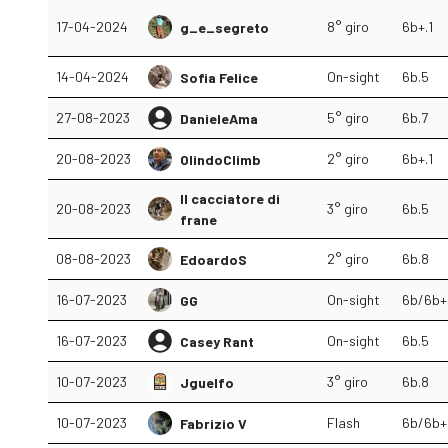
17-04-2024
8° giro
6b+.1
g_e_segreto
14-04-2024
On-sight
6b.5
Sofia Felice
27-08-2023
5° giro
6b.7
DanieleAma
20-08-2023
2° giro
6b+.1
OlindoClimb
Il cacciatore di
20-08-2023
3° giro
6b.5
frane
08-08-2023
2° giro
6b.8
EdoardoS
16-07-2023
On-sight
6b/6b+
GG
16-07-2023
On-sight
6b.5
Casey Rant
10-07-2023
3° giro
6b.8
Jguelfo
10-07-2023
Flash
6b/6b+
Fabrizio V