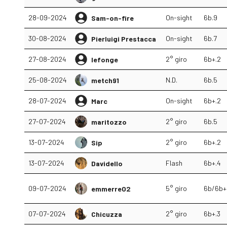
28-09-2024
On-sight
6b.9
Sam-on-fire
30-08-2024
On-sight
6b.7
Pierluigi Prestacca
27-08-2024
2° giro
6b+.2
lefonge
25-08-2024
N.D.
6b.5
metch91
28-07-2024
On-sight
6b+.2
Marc
27-07-2024
2° giro
6b.5
maritozzo
13-07-2024
2° giro
6b+.2
Sip
13-07-2024
Flash
6b+.4
Davidello
09-07-2024
5° giro
6b/6b+
emmerre02
07-07-2024
2° giro
6b+.3
Chicuzza