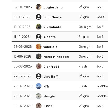
04-04-2026
2° giro
6b.9
dogiordano
02-11-2025
6° giro
6b+.5
LolloMonte
19-10-2025
On-sight
6b.8
Vik volante
11-10-2025
3° giro
6b.7
Alezeta
25-09-2025
On-sight
6b.5
valerio.t
10-08-2025
On-sight
6b.5
Mario Minzocchi
08-08-2025
Flash
6b.5
Cianfro93
27-07-2025
2° giro
6b.6
Lino Baffi
26-07-2025
Flash
6b/6b+
kl3r
26-07-2025
2° giro
6b/6b+
Mangia
09-07-2025
2° giro
6b.5
Il COG