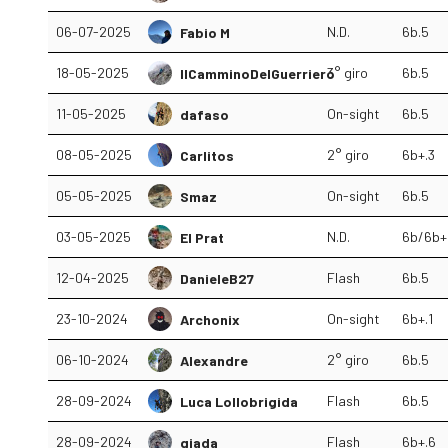
06-07-2025
N.D.
6b.5
Fabio M
18-05-2025
3° giro
6b.5
IlCamminoDelGuerriero
11-05-2025
On-sight
6b.5
dafaso
08-05-2025
2° giro
6b+.3
Carlitos
05-05-2025
On-sight
6b.5
Smaz
03-05-2025
N.D.
6b/6b+
El Prat
12-04-2025
Flash
6b.5
DanieleB27
23-10-2024
On-sight
6b+.1
Archonix
06-10-2024
2° giro
6b.5
Alexandre
28-09-2024
Flash
6b.5
Luca Lollobrigida
28-09-2024
Flash
6b+.6
giada