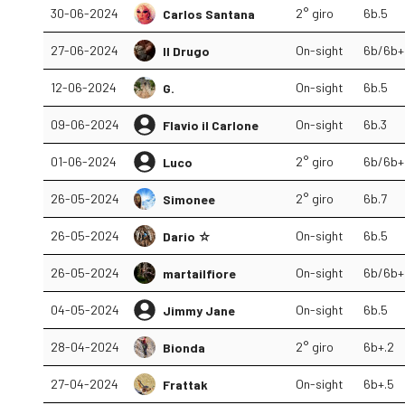
30-06-2024
2° giro
6b.5
Carlos Santana
27-06-2024
On-sight
6b/6b+
Il Drugo
12-06-2024
On-sight
6b.5
G.
09-06-2024
On-sight
6b.3
Flavio il Carlone
01-06-2024
2° giro
6b/6b+
Luco
26-05-2024
2° giro
6b.7
Simonee
26-05-2024
On-sight
6b.5
Dario ☆
26-05-2024
On-sight
6b/6b+
martailfiore
04-05-2024
On-sight
6b.5
Jimmy Jane
28-04-2024
2° giro
6b+.2
Bionda
27-04-2024
On-sight
6b+.5
Frattak