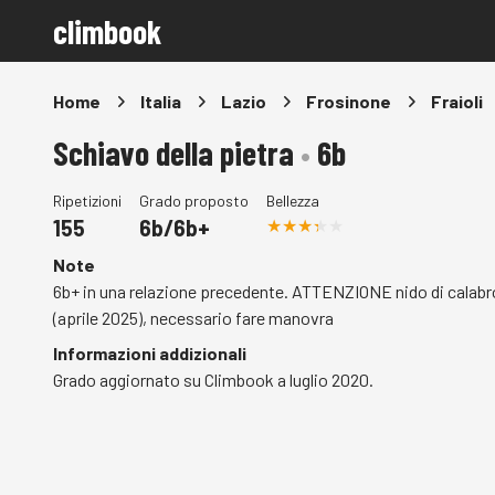
climbook
Home
Italia
Lazio
Frosinone
Fraioli
Schiavo della pietra
•
6b
Ripetizioni
Grado proposto
Bellezza
155
6b/6b+
Note
6b+ in una relazione precedente. ATTENZIONE nido di calabr
(aprile 2025), necessario fare manovra
Informazioni addizionali
Grado aggiornato su Climbook a luglio 2020.