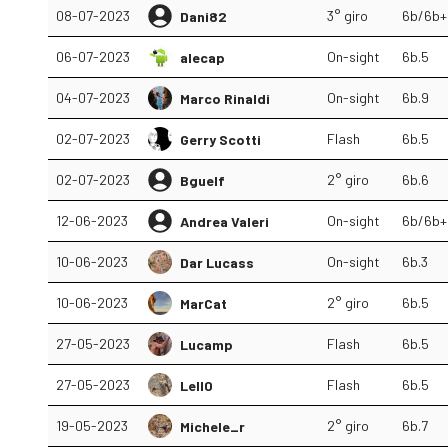
08-07-2023
3° giro
6b/6b+
Dani82
06-07-2023
On-sight
6b.5
alecap
04-07-2023
On-sight
6b.9
Marco Rinaldi
02-07-2023
Flash
6b.5
Gerry Scotti
02-07-2023
2° giro
6b.6
Bguelf
12-06-2023
On-sight
6b/6b+
Andrea Valeri
10-06-2023
On-sight
6b.3
Dar Lucass
10-06-2023
2° giro
6b.5
MarCat
27-05-2023
Flash
6b.5
Lucamp
27-05-2023
Flash
6b.5
Lell0
19-05-2023
2° giro
6b.7
Michele_r