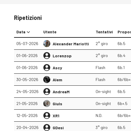
Ripetizioni
Data
Utente
Tentativi
Propo
05-07-2026
2° giro
6b.5
Alexander Mariotti
01-06-2026
2° giro
6b.4
Lorenzop
01-06-2026
Flash
6b.1
Ascy
30-05-2026
Flash
6b/6b+
Alem
24-05-2026
On-sight
6b.5
AndreaM
21-05-2026
On-sight
6b+.5
Giuls
12-05-2026
N.D.
6b/6b+
XR1
20-04-2026
3° giro
6b.5
GDesi