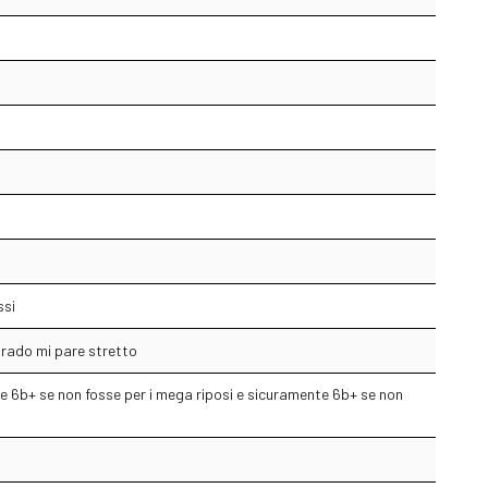
ssi
grado mi pare stretto
te 6b+ se non fosse per i mega riposi e sicuramente 6b+ se non