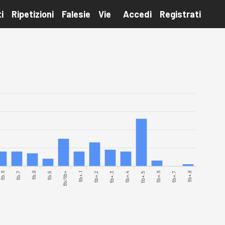
i
Ripetizioni
Falesie
Vie
Accedi
Registrati
6b.6
6b.7
6b.8
6b.9
6b/6b+
6b+.1
6b+.2
6b+.3
6b+.4
6b+.5
6b+.6
6b+.7
6b+.8