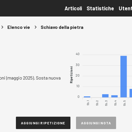
Articoli
Statistiche
Utent
Elenco vie
Schiavo della pietra
40
30
Ripetizioni
20
oni (maggio 2025). Sosta nuova
10
0
6b.1
6b.2
6b.3
6b.4
6b.5
AGGIUNGI RIPETIZIONE
AGGIUNGI NOTA