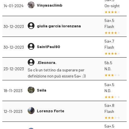
Vinyasaclimb
14-01-2024
On-sight
5a+.5
giulia garcia lorenzana
30-12-2023
Flash
5a+.7
SaintPaul90
30-12-2023
Flash
.Eleonora.
5b.5
23-12-2023
N.D.
Se c'è un tettino da superare per
definizione non può essere 5a+ :))
5a+.5
Seila
18-11-2023
N.D.
5a+.8
Lorenzo Forte
12-11-2023
Flash
5a+.5