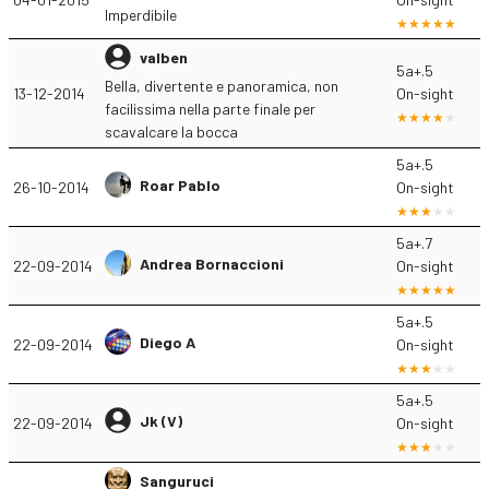
Imperdibile
valben
5a+.5
Bella, divertente e panoramica, non
13-12-2014
On-sight
facilissima nella parte finale per
scavalcare la bocca
5a+.5
Roar Pablo
26-10-2014
On-sight
5a+.7
Andrea Bornaccioni
22-09-2014
On-sight
5a+.5
Diego A
22-09-2014
On-sight
5a+.5
Jk (V)
22-09-2014
On-sight
Sanguruci