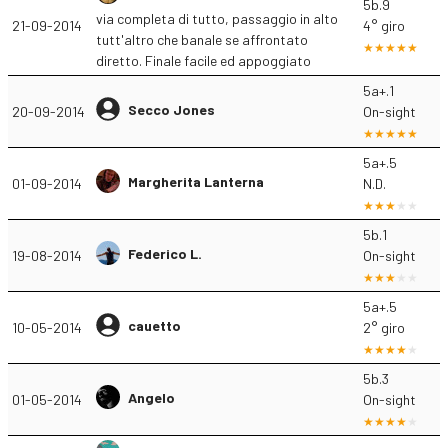
5b.9
via completa di tutto, passaggio in alto
21-09-2014
4° giro
tutt'altro che banale se affrontato
diretto. Finale facile ed appoggiato
5a+.1
Secco Jones
20-09-2014
On-sight
5a+.5
Margherita Lanterna
01-09-2014
N.D.
5b.1
Federico L.
19-08-2014
On-sight
5a+.5
cauetto
10-05-2014
2° giro
5b.3
Angelo
01-05-2014
On-sight