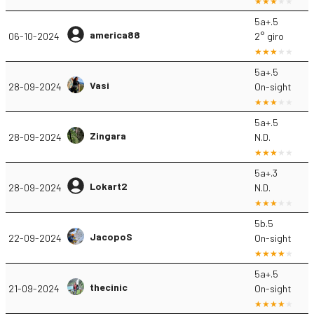
5a+.5
america88
06-10-2024
2° giro
5a+.5
Vasi
28-09-2024
On-sight
5a+.5
Zingara
28-09-2024
N.D.
5a+.3
Lokart2
28-09-2024
N.D.
5b.5
JacopoS
22-09-2024
On-sight
5a+.5
thecinic
21-09-2024
On-sight