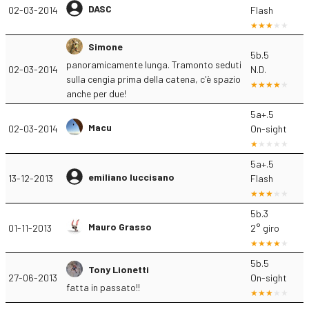
DASC
02-03-2014
Flash
Simone
5b.5
panoramicamente lunga. Tramonto seduti
02-03-2014
N.D.
sulla cengia prima della catena, c'è spazio
anche per due!
5a+.5
Macu
02-03-2014
On-sight
5a+.5
emiliano luccisano
13-12-2013
Flash
5b.3
Mauro Grasso
01-11-2013
2° giro
5b.5
Tony Lionetti
27-06-2013
On-sight
fatta in passato!!