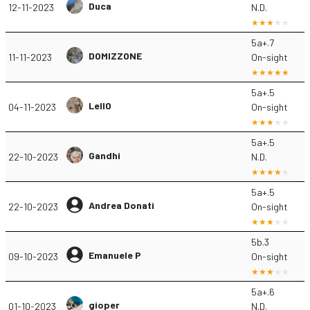
Duca
12-11-2023
N.D.
5a+.7
DOMIZZONE
11-11-2023
On-sight
5a+.5
Lell0
04-11-2023
On-sight
5a+.5
Gandhi
22-10-2023
N.D.
5a+.5
Andrea Donati
22-10-2023
On-sight
5b.3
Emanuele P
09-10-2023
On-sight
5a+.6
gioper
01-10-2023
N.D.