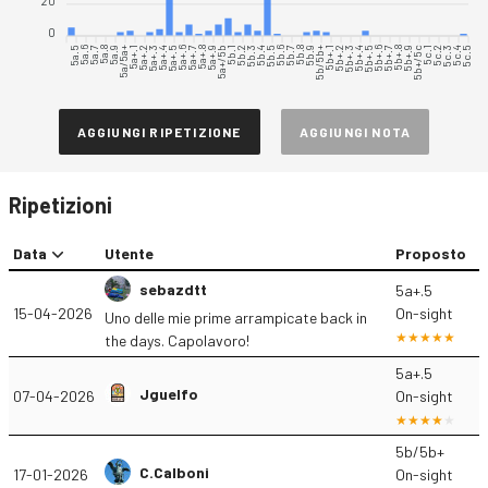
20
0
5a.5
5a.6
5a.7
5a.8
5a.9
5a/5a+
5a+.1
5a+.2
5a+.3
5a+.4
5a+.5
5a+.6
5a+.7
5a+.8
5a+.9
5a+/5b
5b.1
5b.2
5b.3
5b.4
5b.5
5b.6
5b.7
5b.8
5b.9
5b/5b+
5b+.1
5b+.2
5b+.3
5b+.4
5b+.5
5b+.6
5b+.7
5b+.8
5b+.9
5b+/5c
5c.1
5c.2
5c.3
5c.4
5c.5
AGGIUNGI RIPETIZIONE
AGGIUNGI NOTA
Ripetizioni
Data
Utente
Proposto
sebazdtt
5a+.5
15-04-2026
On-sight
Uno delle mie prime arrampicate back in
the days. Capolavoro!
5a+.5
Jguelfo
07-04-2026
On-sight
5b/5b+
C.Calboni
17-01-2026
On-sight