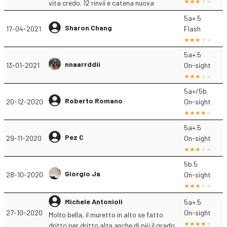
vita credo. 12 rinvii e catena nuova
5a+.5
Sharon Chang
17-04-2021
Flash
5a+.5
nnaarrddii
13-01-2021
On-sight
5a+/5b
Roberto Romano
20-12-2020
On-sight
5a+.5
Pez C
29-11-2020
On-sight
5b.5
Giorgio Ja
28-10-2020
On-sight
Michele Antonioli
5a+.5
27-10-2020
On-sight
Molto bella, il muretto in alto se fatto
dritto per dritto alza anche di più il grado.