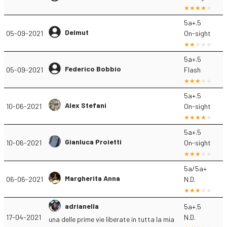
5a+.5
Delmut
05-09-2021
On-sight
5a+.5
Federico Bobbio
05-09-2021
Flash
5a+.5
Alex Stefani
10-06-2021
On-sight
5a+.5
Gianluca Proietti
10-06-2021
On-sight
5a/5a+
Margherita Anna
06-06-2021
N.D.
adrianella
5a+.5
17-04-2021
N.D.
una delle prime vie liberate in tutta la mia