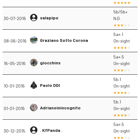
5b/5b+
salapipo
30-07-2016
N.D.
5a+.1
Graziano Sotto Corona
08-06-2016
On-sight
5a+.5
giocchins
16-05-2016
On-sight
5b.1
Paolo DDI
10-01-2016
On-sight
5b.1
Adrianoinincognito
01-01-2016
On-sight
5a+.5
. KfPanda .
30-12-2015
On-sight