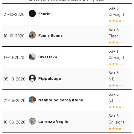
5a+.5
Fenrir
21-10-2020
On-sight
5a+.5
Funny Bunny
18-10-2020
Flash
5a+.1
Civetta73
17-10-2020
On-sight
5a+.5
Pippalsugo
05-10-2020
N.D.
5a+.5
Nannolino cerca il vino
21-06-2020
N.D.
5a+.5
Lorenzo Vegliò
16-06-2020
On-sight