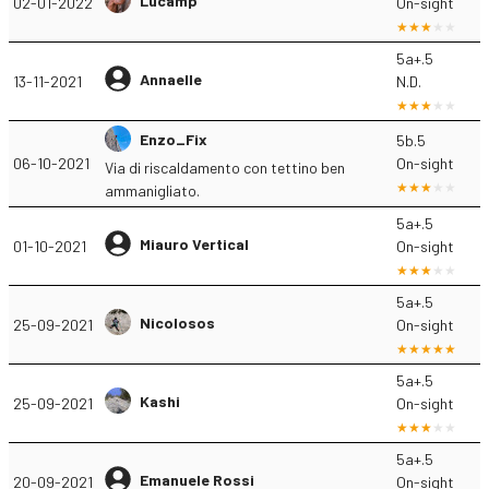
Lucamp
02-01-2022
On-sight
5a+.5
Annaelle
13-11-2021
N.D.
Enzo_Fix
5b.5
06-10-2021
On-sight
Via di riscaldamento con tettino ben
ammanigliato.
5a+.5
Miauro Vertical
01-10-2021
On-sight
5a+.5
Nicolosos
25-09-2021
On-sight
5a+.5
Kashi
25-09-2021
On-sight
5a+.5
Emanuele Rossi
20-09-2021
On-sight