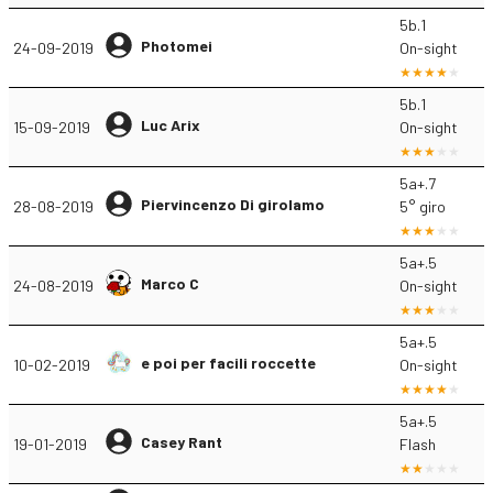
5b.1
Photomei
24-09-2019
On-sight
5b.1
Luc Arix
15-09-2019
On-sight
5a+.7
Piervincenzo Di girolamo
28-08-2019
5° giro
5a+.5
Marco C
24-08-2019
On-sight
5a+.5
e poi per facili roccette
10-02-2019
On-sight
5a+.5
Casey Rant
19-01-2019
Flash