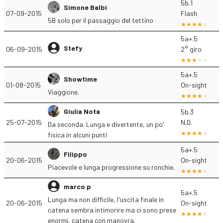
5b.1
Simone Balbi
07-09-2015
Flash
5B solo per il passaggio del tettino
5a+.5
Stefy
06-09-2015
2° giro
5a+.5
Showtime
01-08-2015
On-sight
Viaggione.
Giulia Nota
5b.3
25-07-2015
N.D.
Da seconda. Lunga e divertente, un po'
fisica in alcuni punti
5a+.5
Filippo
20-06-2015
On-sight
Piacevole e lunga progressione su ronchie.
marco p
5a+.5
Lunga ma non difficile, l'uscita finale in
20-06-2015
On-sight
catena sembra intimorire ma ci sono prese
enormi, catena con manovra.