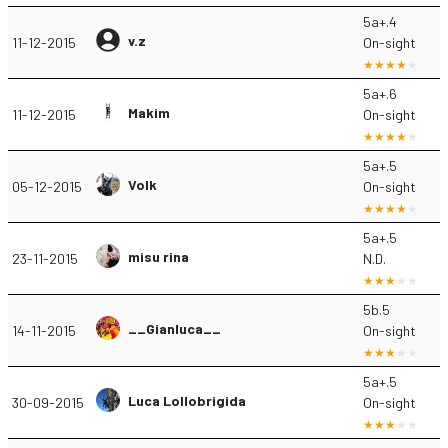
5a+.4
v.z
11-12-2015
On-sight
5a+.6
Makim
11-12-2015
On-sight
5a+.5
Volk
05-12-2015
On-sight
5a+.5
misu rina
23-11-2015
N.D.
5b.5
__Gianluca__
14-11-2015
On-sight
5a+.5
Luca Lollobrigida
30-09-2015
On-sight