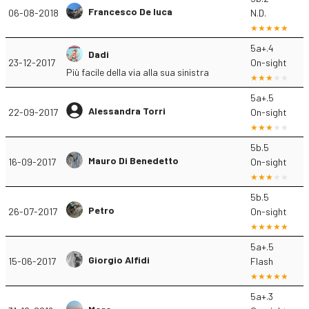
Francesco De luca
06-08-2018
N.D.
5a+.4
Dadi
23-12-2017
On-sight
Più facile della via alla sua sinistra
5a+.5
Alessandra Torri
22-09-2017
On-sight
5b.5
Mauro Di Benedetto
16-09-2017
On-sight
5b.5
Petro
26-07-2017
On-sight
5a+.5
Giorgio Alfidi
15-06-2017
Flash
5a+.3