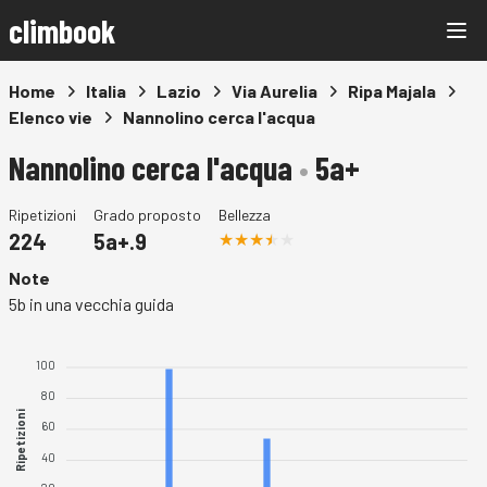
climbook
Home
Italia
Lazio
Via Aurelia
Ripa Majala
Elenco vie
Nannolino cerca l'acqua
Nannolino cerca l'acqua
•
5a+
Ripetizioni
Grado proposto
Bellezza
224
5a+.9
Note
5b in una vecchia guida
100
80
Ripetizioni
60
40