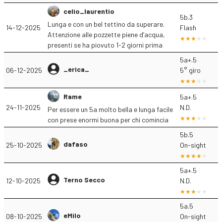
celio_laurentio
5b.3
Lunga e con un bel tettino da superare.
14-12-2025
Flash
Attenzione alle pozzette piene d’acqua,
presenti se ha piovuto 1-2 giorni prima
5a+.5
_erica_
06-12-2025
5° giro
Rame
5a+.5
24-11-2025
N.D.
Per essere un 5a molto bella e lunga facile
con prese enormi buona per chi comincia
5b.5
dafaso
25-10-2025
On-sight
5a+.5
Terno Secco
12-10-2025
N.D.
5a.5
eMilo
08-10-2025
On-sight