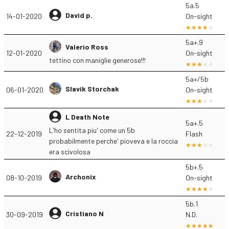
5a.5
David p.
14-01-2020
On-sight
5a+.9
Valerio Ross
12-01-2020
On-sight
tettino con maniglie generose!!!
5a+/5b
Slavik Storchak
06-01-2020
On-sight
L Death Note
5a+.5
L'ho sentita piu' come un 5b
22-12-2019
Flash
probabilmente perche' pioveva e la roccia
era scivolosa
5b+.5
Archonix
08-10-2019
On-sight
5b.1
Cristiano N
30-09-2019
N.D.