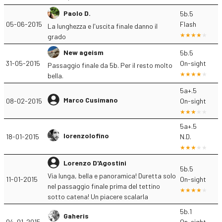
Paolo D.
5b.5
05-06-2015
Flash
La lunghezza e l'uscita finale danno il
grado
New ageism
5b.5
31-05-2015
On-sight
Passaggio finale da 5b. Per il resto molto
bella.
5a+.5
Marco Cusimano
08-02-2015
On-sight
5a+.5
lorenzolofino
18-01-2015
N.D.
Lorenzo D'Agostini
5b.5
Via lunga, bella e panoramica! Duretta solo
11-01-2015
On-sight
nel passaggio finale prima del tettino
sotto catena! Un piacere scalarla
5b.1
Gaheris
04-01-2015
On-sight