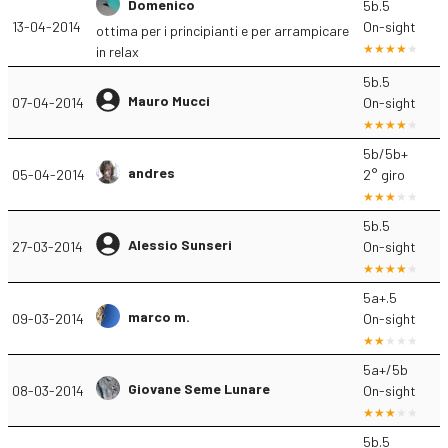
Domenico
5b.5
13-04-2014
On-sight
ottima per i principianti e per arrampicare
in relax
5b.5
Mauro Mucci
07-04-2014
On-sight
5b/5b+
andres
05-04-2014
2° giro
5b.5
Alessio Sunseri
27-03-2014
On-sight
5a+.5
marco m.
09-03-2014
On-sight
5a+/5b
Giovane Seme Lunare
08-03-2014
On-sight
5b.5