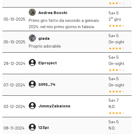
Andrea Boschi
5a+.5
05-10-2025
2° giro
Primo giro fatto da secondo a gennaio
2024, nel mio primo giorno in falesia.
5a+.5
giada
05-10-2025
On-sight
Proprio adorabile
5a+.5
Elproject
28-12-2024
On-sight
5a+.5
SIMS_74
07-12-2024
On-sight
5a+.7
JimmyZabaione
03-12-2024
N.D.
5a+.5
123pi
08-11-2024
N.D.