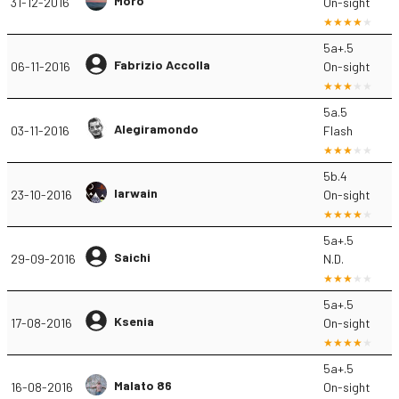
Moro
31-12-2016
On-sight
5a+.5
Fabrizio Accolla
06-11-2016
On-sight
5a.5
Alegiramondo
03-11-2016
Flash
5b.4
Iarwain
23-10-2016
On-sight
5a+.5
Saichi
29-09-2016
N.D.
5a+.5
Ksenia
17-08-2016
On-sight
5a+.5
Malato 86
16-08-2016
On-sight