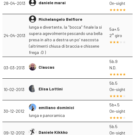
daniele marai
28-04-2013
On-sight
Michelangelo Belfiore
lunga e divertente, la "bocca" finale la si
5a+.5
supera agevolmente pescando una bella
24-04-2013
2° giro
presa in alto a destra un po' nascosta
(altrimenti chiusa di braccia e chissene
frega :D )
5b.9
Claucas
03-03-2013
N.D.
5b.5
Elisa Lottini
10-02-2013
On-sight
5b+.5
emiliano dominici
30-12-2012
On-sight
lunga e panoramica
5b.5
Daniele Kikkko
09-12-2012
On-sight