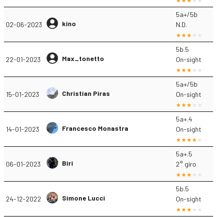
5a+/5b
kino
02-06-2023
N.D.
5b.5
Max_tonetto
22-01-2023
On-sight
5a+/5b
Christian Piras
15-01-2023
On-sight
5a+.4
Francesco Monastra
14-01-2023
On-sight
5a+.5
Biri
06-01-2023
2° giro
5b.5
Simone Lucci
24-12-2022
On-sight