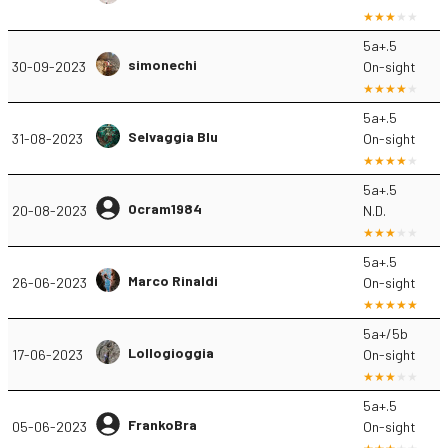
5a+.5
simonechi
30-09-2023
On-sight
5a+.5
Selvaggia Blu
31-08-2023
On-sight
5a+.5
Ocram1984
20-08-2023
N.D.
5a+.5
Marco Rinaldi
26-06-2023
On-sight
5a+/5b
Lollogioggia
17-06-2023
On-sight
5a+.5
FrankoBra
05-06-2023
On-sight