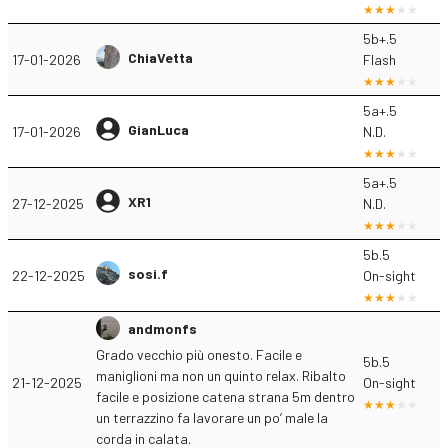
5b+.5
ChiaVetta
17-01-2026
Flash
5a+.5
GianLuca
17-01-2026
N.D.
5a+.5
XR1
27-12-2025
N.D.
5b.5
sosi.f
22-12-2025
On-sight
andmonfs
Grado vecchio più onesto. Facile e
5b.5
maniglioni ma non un quinto relax. Ribalto
21-12-2025
On-sight
facile e posizione catena strana 5m dentro
un terrazzino fa lavorare un po’ male la
corda in calata.