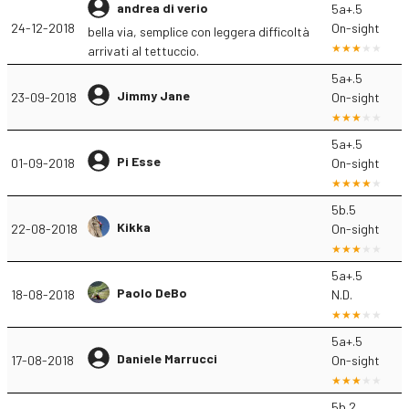
andrea di verio
5a+.5
24-12-2018
On-sight
bella via, semplice con leggera difficoltà
arrivati al tettuccio.
5a+.5
Jimmy Jane
23-09-2018
On-sight
5a+.5
Pi Esse
01-09-2018
On-sight
5b.5
Kikka
22-08-2018
On-sight
5a+.5
Paolo DeBo
18-08-2018
N.D.
5a+.5
Daniele Marrucci
17-08-2018
On-sight
5b.2