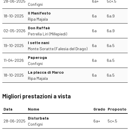
28-06-2025
6a+
5c+.5
Configni
Il Manifesto
18-10-2025
6a
6a.9
Ripa Majala
Don Raffaè
02-05-2026
6a
6a.9
Petrella Liri (Millepiedi)
I sette nani
19-10-2025
6a
6a.5
Monte Soratte (Falesia del Drago)
Paperoga
11-04-2026
6a
6a.5
Configni
La placca di Marco
18-10-2025
6a
6a.5
Ripa Majala
Migliori prestazioni a vista
Data
Nome
Grado
Proposto
Disturbata
28-06-2025
6a+
5c+.5
Configni