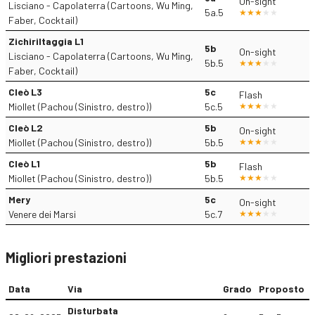
On-sight
Lisciano - Capolaterra (Cartoons, Wu Ming,
5a.5
Faber, Cocktail)
Zichiriltaggia L1
5b
On-sight
Lisciano - Capolaterra (Cartoons, Wu Ming,
5b.5
Faber, Cocktail)
Cleò L3
5c
Flash
Miollet (Pachou (Sinistro, destro))
5c.5
Cleò L2
5b
On-sight
Miollet (Pachou (Sinistro, destro))
5b.5
Cleò L1
5b
Flash
Miollet (Pachou (Sinistro, destro))
5b.5
Mery
5c
On-sight
Venere dei Marsi
5c.7
Migliori prestazioni
Data
Via
Grado
Proposto
Disturbata