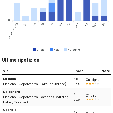
0
Sconosciuto
3c
4a
4b
4c
5b
5b+
5c
5c+
6a
5a
Onsight
Flash
Rotpunkt
Ultime ripetizioni
Via
Grado
Note
La mela
4b
On-sight
Lisciano - Capolaterra (L’Arzu de Jarone)
4b.5
Dolcenera
5b
2° giro
Lisciano - Capolaterra (Cartoons, Wu Ming,
5c.5
Faber, Cocktail)
Geordie
5a