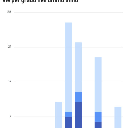
Vie per grado nell'ultimo anno
28
21
14
7