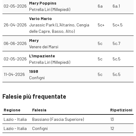
Mary Poppins
02-05-2026
6a
6a.1
Petrella Liri (Millepiedi)
Vario Mario
26-04-2026
Jurassic Park (L'Altarino, Cengia
5c+
5c+.5
delle Capre, Basso, Alto)
Mery
06-06-2026
5c
5c.7
Venere dei Marsi
L'impaziente
02-05-2026
5c
5c.5
Petrella Liri (Millepiedi)
1998
11-04-2026
5c
5c.5
Configni
Falesie più frequentate
Regione
Falesia
Ripetizioni
Lazio - Italia
Bassiano (Fascia Superiore)
13
Lazio - Italia
Configni
12