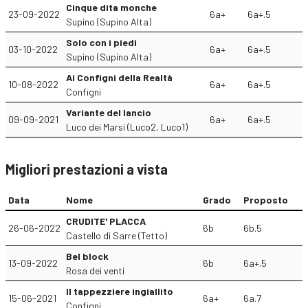
Cinque dita monche
23-09-2022
6a+
6a+.5
Supino (Supino Alta)
Solo con i piedi
03-10-2022
6a+
6a+.5
Supino (Supino Alta)
Ai Configni della Realtà
10-08-2022
6a+
6a+.5
Configni
Variante del lancio
09-09-2021
6a+
6a+.5
Luco dei Marsi (Luco2, Luco1)
Migliori prestazioni a vista
Data
Nome
Grado
Proposto
CRUDITE' PLACCA
26-06-2022
6b
6b.5
Castello di Sarre (Tetto)
Bel block
13-09-2022
6b
6a+.5
Rosa dei venti
Il tappezziere ingiallito
15-06-2021
6a+
6a.7
Configni