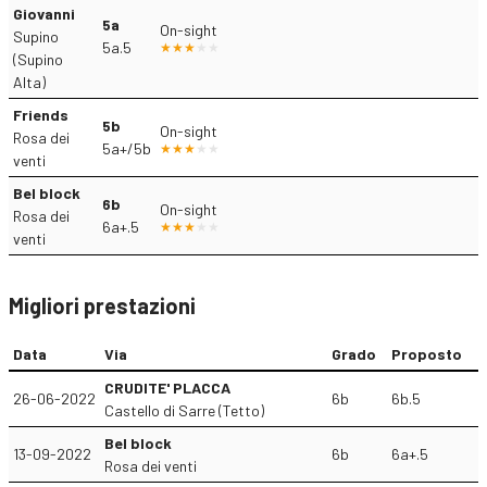
Giovanni
5a
On-sight
Supino
5a.5
(Supino
Alta)
Friends
5b
On-sight
Rosa dei
5a+/5b
venti
Bel block
6b
On-sight
Rosa dei
6a+.5
venti
Migliori prestazioni
Data
Via
Grado
Proposto
CRUDITE' PLACCA
26-06-2022
6b
6b.5
Castello di Sarre (Tetto)
Bel block
13-09-2022
6b
6a+.5
Rosa dei venti