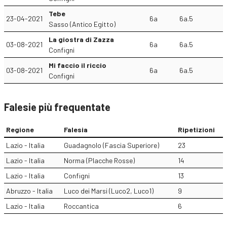
Tebe
23-04-2021
6a
6a.5
Sasso (Antico Egitto)
La giostra di Zazza
03-08-2021
6a
6a.5
Configni
Mi faccio il riccio
03-08-2021
6a
6a.5
Configni
Falesie più frequentate
Regione
Falesia
Ripetizioni
Lazio - Italia
Guadagnolo (Fascia Superiore)
23
Lazio - Italia
Norma (Placche Rosse)
14
Lazio - Italia
Configni
13
Abruzzo - Italia
Luco dei Marsi (Luco2, Luco1)
9
Lazio - Italia
Roccantica
6