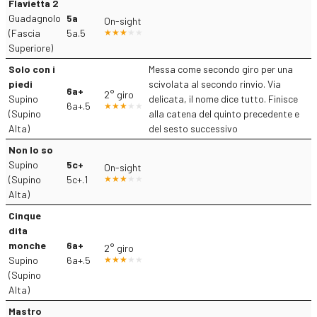
Flavietta 2
Guadagnolo
5a
On-sight
(Fascia
5a.5
Superiore)
Solo con i
Messa come secondo giro per una
piedi
scivolata al secondo rinvio. Via
6a+
2° giro
Supino
delicata, il nome dice tutto. Finisce
6a+.5
(Supino
alla catena del quinto precedente e
Alta)
del sesto successivo
Non lo so
Supino
5c+
On-sight
(Supino
5c+.1
Alta)
Cinque
dita
monche
6a+
2° giro
Supino
6a+.5
(Supino
Alta)
Mastro