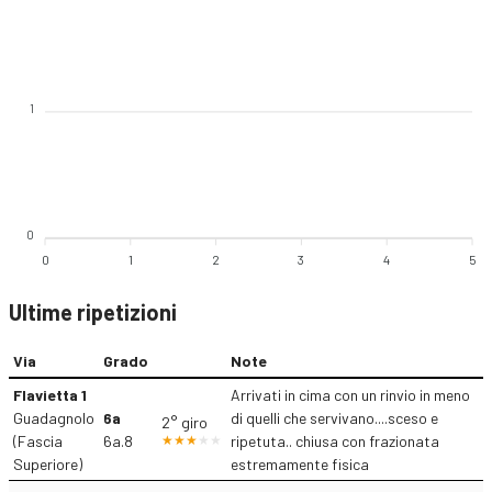
1
0
0
1
2
3
4
5
Ultime ripetizioni
Via
Grado
Note
Flavietta 1
Arrivati in cima con un rinvio in meno
Guadagnolo
6a
di quelli che servivano....sceso e
2° giro
(Fascia
6a.8
ripetuta.. chiusa con frazionata
Superiore)
estremamente fisica