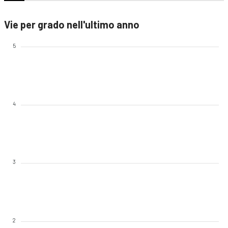
Vie per grado nell'ultimo anno
5
4
3
2