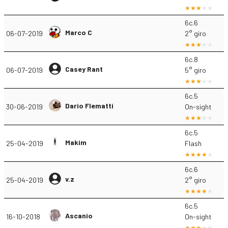
6c.6
Marco C
06-07-2019
2° giro
6c.8
Casey Rant
06-07-2019
5° giro
6c.5
Dario Flematti
30-06-2019
On-sight
6c.5
Makim
25-04-2019
Flash
6c.6
v.z
25-04-2019
2° giro
6c.5
Ascanio
16-10-2018
On-sight