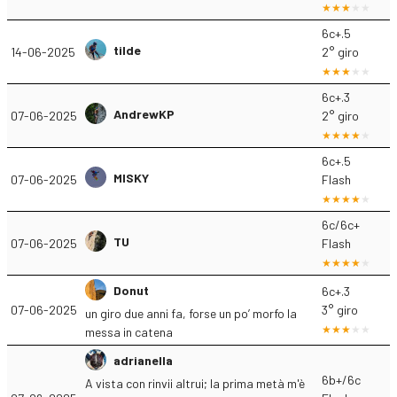
6c+.5
tilde
14-06-2025
2° giro
6c+.3
AndrewKP
07-06-2025
2° giro
6c+.5
MISKY
07-06-2025
Flash
6c/6c+
TU
07-06-2025
Flash
Donut
6c+.3
07-06-2025
3° giro
un giro due anni fa, forse un po’ morfo la
messa in catena
adrianella
6b+/6c
A vista con rinvii altrui; la prima metà m'è