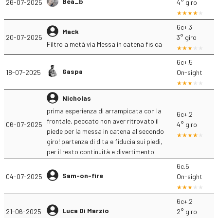
Bea_b
26-07-2025
4° giro
6c+.3
Mack
20-07-2025
3° giro
Filtro a metà via Messa in catena fisica
6c+.5
Gaspa
18-07-2025
On-sight
Nicholas
prima esperienza di arrampicata con la
6c+.2
frontale, peccato non aver ritrovato il
06-07-2025
4° giro
piede per la messa in catena al secondo
giro! partenza di dita e fiducia sui piedi,
per il resto continuità e divertimento!
6c.5
Sam-on-fire
04-07-2025
On-sight
6c+.2
Luca Di Marzio
21-06-2025
2° giro