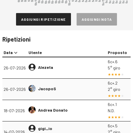
6b+.3
6b+.5
6b+/6c
6c/6c+
6c+.3
6c+.5
6b/6b+
AGGIUNGI RIPETIZIONE
AGGIUNGI NOTA
Ripetizioni
Data
Utente
Proposto
6c+.6
Alezeta
26-07-2026
5° giro
6c+.2
JacopoS
26-07-2026
2° giro
6c+.1
Andrea Donato
18-07-2026
N.D.
6c+.5
gigi_io
14-07-2026
2° giro