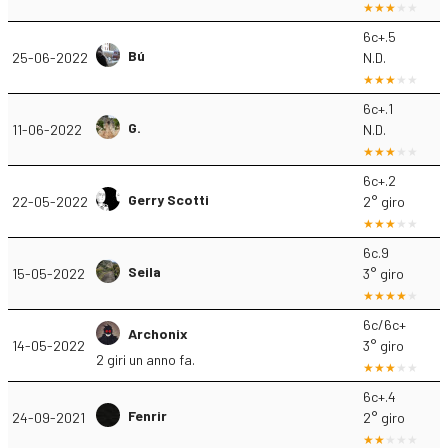
6c+.5
Bú
25-06-2022
N.D.
6c+.1
G.
11-06-2022
N.D.
6c+.2
Gerry Scotti
22-05-2022
2° giro
6c.9
Seila
15-05-2022
3° giro
6c/6c+
Archonix
14-05-2022
3° giro
2 giri un anno fa.
6c+.4
Fenrir
24-09-2021
2° giro