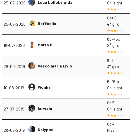
Luca Lollobrigida
25-07-2020
On-sight
6c+.5
Raffaella
25-07-2020
4° giro
6b+/6c
Marta B
16-07-2020
2° giro
6c.5
Vasco maria Livio
28-09-2019
3° giro
6c/6c+
Wonka
10-08-2019
On-sight
6c.5
Iarwain
27-07-2019
On-sight
6c.4
Kalypso
26-07-2019
Flash