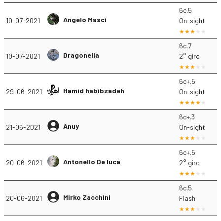
6c.5
Angelo Masci
10-07-2021
On-sight
6c.7
Dragonella
10-07-2021
2° giro
6c+.5
Hamid habibzadeh
29-06-2021
On-sight
6c+.3
Anuy
21-06-2021
On-sight
6c+.5
Antonello De luca
20-06-2021
2° giro
6c.5
Mirko Zacchini
20-06-2021
Flash