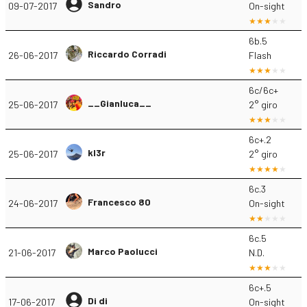
Sandro
09-07-2017
On-sight
6b.5
Riccardo Corradi
26-06-2017
Flash
6c/6c+
__Gianluca__
25-06-2017
2° giro
6c+.2
kl3r
25-06-2017
2° giro
6c.3
Francesco 80
24-06-2017
On-sight
6c.5
Marco Paolucci
21-06-2017
N.D.
6c+.5
Di di
17-06-2017
On-sight