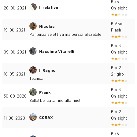
6c.5
Il relative
20-06-2021
On-sight
6c/6c+
Nicolas
19-06-2021
Flash
Partenza selettiva ma personalizzabile
6c+.3
Massimo Vitarelli
09-06-2021
On-sight
6c+.2
Il Ragno
10-05-2021
2° giro
Tecnica
6c+.3
Frank
30-08-2020
On-sight
Bella! Delicata fino alla fine!
6c+.2
CORAX
11-08-2020
On-sight
6c.5