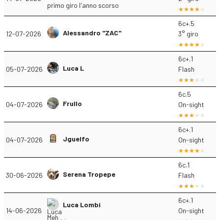
primo giro l'anno scorso
6c+.5
Alessandro "ZAC"
12-07-2026
3° giro
6c+.1
Luca L
05-07-2026
Flash
6c.5
Frullo
04-07-2026
On-sight
6c+.1
Jguelfo
04-07-2026
On-sight
6c.1
Serena Tropepe
30-06-2026
Flash
6c+.1
Luca Lombi
14-06-2026
On-sight
Meh