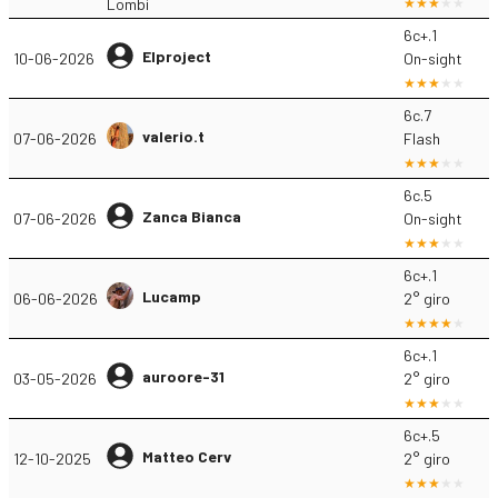
6c+.1
Elproject
10-06-2026
On-sight
6c.7
valerio.t
07-06-2026
Flash
6c.5
Zanca Bianca
07-06-2026
On-sight
6c+.1
Lucamp
06-06-2026
2° giro
6c+.1
auroore-31
03-05-2026
2° giro
6c+.5
Matteo Cerv
12-10-2025
2° giro