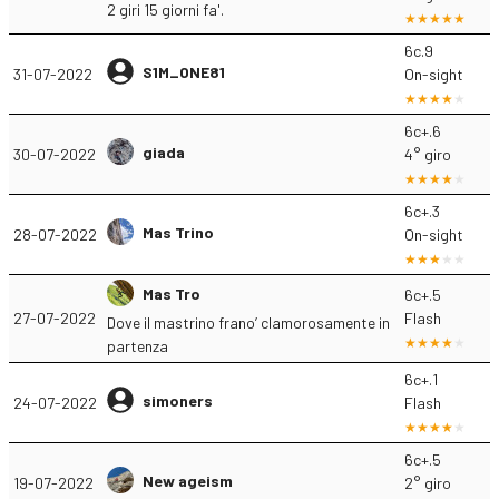
2 giri 15 giorni fa'.
6c.9
S1M_ONE81
31-07-2022
On-sight
6c+.6
giada
30-07-2022
4° giro
6c+.3
Mas Trino
28-07-2022
On-sight
Mas Tro
6c+.5
27-07-2022
Flash
Dove il mastrino frano’ clamorosamente in
partenza
6c+.1
simoners
24-07-2022
Flash
6c+.5
New ageism
19-07-2022
2° giro