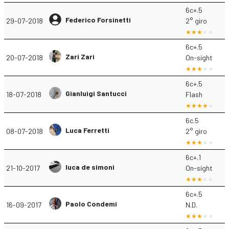
6c+.5
Federico Forsinetti
29-07-2018
2° giro
6c+.5
Zari Zari
20-07-2018
On-sight
6c+.5
Gianluigi Santucci
18-07-2018
Flash
6c.5
Luca Ferretti
08-07-2018
2° giro
6c+.1
luca de simoni
21-10-2017
On-sight
6c+.5
Paolo Condemi
16-09-2017
N.D.