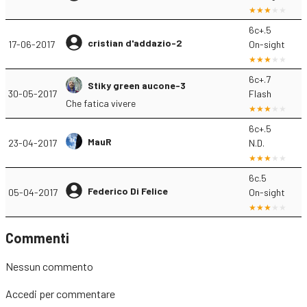
6c+.5
cristian d'addazio-2
17-06-2017
On-sight
6c+.7
Stiky green aucone-3
30-05-2017
Flash
Che fatica vivere
6c+.5
MauR
23-04-2017
N.D.
6c.5
Federico Di Felice
05-04-2017
On-sight
Commenti
Nessun commento
Accedi
per commentare