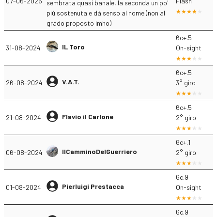
07-06-2025
Flash
sembrata quasi banale, la seconda un po'
più sostenuta e dà senso al nome (non al
grado proposto imho)
6c+.5
IL Toro
31-08-2024
On-sight
6c+.5
V.A.T.
26-08-2024
3° giro
6c+.5
Flavio il Carlone
21-08-2024
2° giro
6c+.1
IlCamminoDelGuerriero
06-08-2024
2° giro
6c.9
Pierluigi Prestacca
01-08-2024
On-sight
6c.9