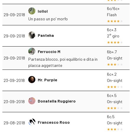
6c/6c+
lollol
29-09-2018
Flash
Un passo un po’ morfo
6c+.3
Panteha
29-09-2018
2° giro
Ferruccio M
6b+.7
29-09-2018
On-sight
Partenza blocco, poi equilibrio e dita in
placca aggettante
6c+.2
Mr. Purple
23-09-2018
On-sight
6c+.5
Donatella Ruggiero
23-09-2018
On-sight
6c.5
Francesco Roso
29-08-2018
On-sight