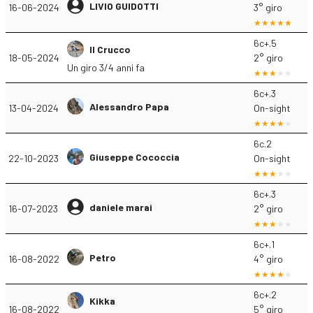
LIVIO GUIDOTTI
16-06-2024
3° giro
6c+.5
Il Crucco
18-05-2024
2° giro
Un giro 3/4 anni fa
6c+.3
Alessandro Papa
13-04-2024
On-sight
6c.2
Giuseppe Cococcia
22-10-2023
On-sight
6c+.3
daniele marai
16-07-2023
2° giro
6c+.1
Petro
16-08-2022
4° giro
6c+.2
Kikka
16-08-2022
5° giro