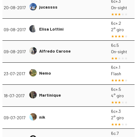
6c+.3
jucassss
20-08-2017
On-sight
6c+.2
Elisa Lottini
09-08-2017
2° giro
6c.5
Alfredo Carone
09-08-2017
On-sight
6c+.1
Nemo
23-07-2017
Flash
6c+.5
Martinique
18-07-2017
4° giro
6c+.3
nik
09-07-2017
2° giro
6c.7