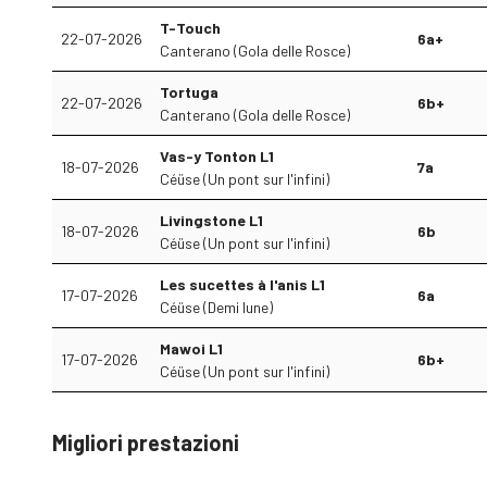
T-Touch
22-07-2026
6a+
Canterano (Gola delle Rosce)
Tortuga
22-07-2026
6b+
Canterano (Gola delle Rosce)
Vas-y Tonton L1
18-07-2026
7a
Céüse (Un pont sur l'infini)
Livingstone L1
18-07-2026
6b
Céüse (Un pont sur l'infini)
Les sucettes à l'anis L1
17-07-2026
6a
Céüse (Demi lune)
Mawoi L1
17-07-2026
6b+
Céüse (Un pont sur l'infini)
Migliori prestazioni