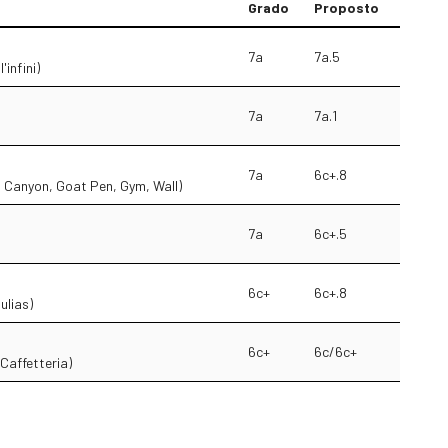
Grado
Proposto
7a
7a.5
'infini)
7a
7a.1
7a
6c+.8
r, Canyon, Goat Pen, Gym, Wall)
7a
6c+.5
6c+
6c+.8
lias)
6c+
6c/6c+
 Caffetteria)