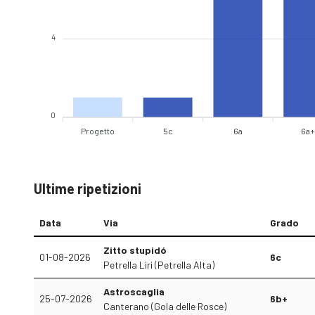
4
0
Progetto
5c
6a
6a
Ultime ripetizioni
Data
Via
Grado
Zitto stupidó
01-08-2026
6c
Petrella Liri (Petrella Alta)
Astroscaglia
25-07-2026
6b+
Canterano (Gola delle Rosce)