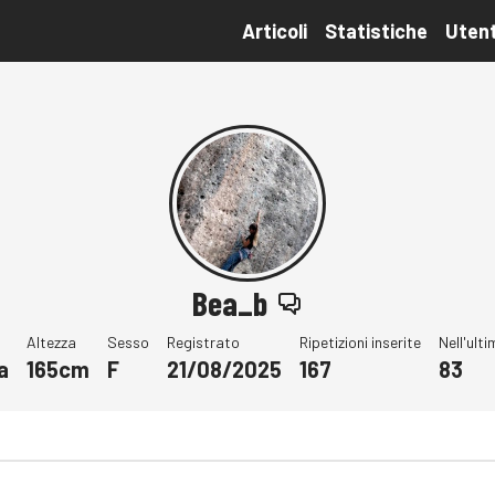
Articoli
Statistiche
Utent
Bea_b
Altezza
Sesso
Registrato
Ripetizioni inserite
Nell'ult
a
165cm
F
21/08/2025
167
83