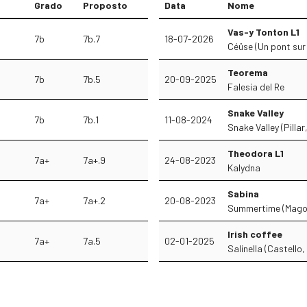
Grado
Proposto
Data
Nome
Vas-y Tonton L1
7b
7b.7
18-07-2026
Céüse (Un pont sur l
Teorema
7b
7b.5
20-09-2025
Falesia del Re
Snake Valley
7b
7b.1
11-08-2024
Snake Valley (Pilla
Theodora L1
7a+
7a+.9
24-08-2023
Kalydna
Sabina
7a+
7a+.2
20-08-2023
Summertime (Magou
Irish coffee
7a+
7a.5
02-01-2025
Salinella (Castello,