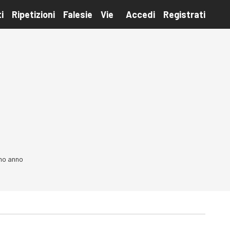
i
Ripetizioni
Falesie
Vie
Accedi
Registrati
imo anno