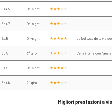
6a+.5
On-sight
6b+.7
On-sight
7a.5
On-sight
La bellezza della via d
6b.5
3° giro
Cena intima con l'ansia
6a.5
On-sight
6b+.6
2° giro
Migliori prestazioni a vi