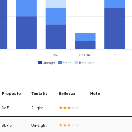
+
6b
6b+
6b+/6c
6c
Onsight
Flash
Rotpunkt
Proposto
Tentativi
Bellezza
Note
6c.5
2° giro
6b+.5
On-sight