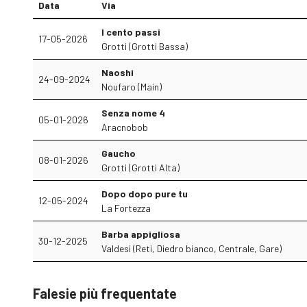
Data
Via
I cento passi
17-05-2026
Grotti (Grotti Bassa)
Naoshi
24-09-2024
Noufaro (Main)
Senza nome 4
05-01-2026
Aracnobob
Gaucho
08-01-2026
Grotti (Grotti Alta)
Dopo dopo pure tu
12-05-2024
La Fortezza
Barba appigliosa
30-12-2025
Valdesi (Reti, Diedro bianco, Centrale, Gare)
Falesie più frequentate