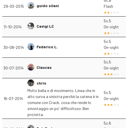
5c.8
guido silani
29-03-2015
Flash
5c.5
Cavigi LC
11-10-2014
On-sight
5c.5
Federico L.
30-08-2014
On-sight
5c.5
Claucas
30-07-2014
On-sight
chris
Molto bella e di movimento. Linea che in
5c.5
alto curva a sinistra perchè la catena è in
16-07-2014
On-sight
comune con Crack, cosa che rende lo
smontaggio un po' difficoltoso. Ben
protetta.
5c.6