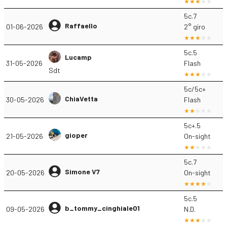
5c.7
Raffaello
01-06-2026
2° giro
5c.5
Lucamp
31-05-2026
Flash
Sdt
5c/5c+
ChiaVetta
30-05-2026
Flash
5c+.5
gioper
21-05-2026
On-sight
5c.7
Simone V7
20-05-2026
On-sight
5c.5
b_tommy_cinghiale01
09-05-2026
N.D.