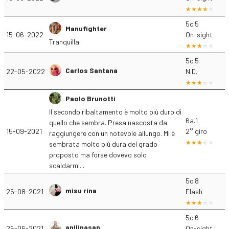
5c.5
Manufighter
15-06-2022
On-sight
Tranquilla
5c.5
Carlos Santana
22-05-2022
N.D.
Paolo Brunotti
Il secondo ribaltamento è molto più duro di
6a.1
quello che sembra. Presa nascosta da
15-09-2021
2° giro
raggiungere con un notevole allungo. Mi è
sembrata molto più dura del grado
proposto ma forse dovevo solo
scaldarmi...
5c.8
misu rina
25-08-2021
Flash
5c.6
anilinasan
26-06-2021
On-sight