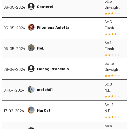
5c.5
Canterel
06-05-2024
On-sight
5c.5
Filomena Auletta
05-05-2024
Flash
5c.1
MeL
05-05-2024
Flash
5c+.5
Falangi d’acciaio
28-04-2024
On-sight
5c.8
metch91
01-04-2024
N.D.
5c+.1
MarCat
17-02-2024
N.D.
5c.5