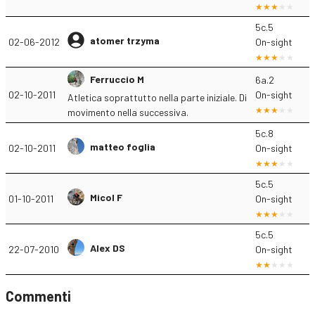
5c.5
atomer trzyma
02-06-2012
On-sight
Ferruccio M
6a.2
02-10-2011
On-sight
Atletica soprattutto nella parte iniziale. Di
movimento nella successiva.
5c.8
matteo foglia
02-10-2011
On-sight
5c.5
Micol F
01-10-2011
On-sight
5c.5
Alex DS
22-07-2010
On-sight
Commenti