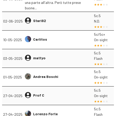
una parte all'altra. Però tutte prese
buone...
5c.5
Stari92
02-06-2025
N.D.
5c/5c+
Carlitos
10-05-2025
On-sight
5c.5
mattyo
03-05-2025
Flash
5c.5
Andrea Boschi
01-05-2025
On-sight
5c.5
Prof C
27-04-2025
On-sight
5c.5
Lorenzo Forte
27-04-2025
Flash