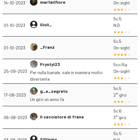
martailfiore
14-10-2023
On-sight
5c.5
Giuli_
01-10-2023
N.D.
5c.5
_Franz
01-10-2023
On-sight
Pryntyl23
5c+/6a
25-09-2023
On-sight
Per nulla banale, sale in maniera molto
divertente
5c.5
g_e_segreto
17-08-2023
2° giro
Un giro un anno fa
5c.6
Il cacciatore di frane
06-08-2023
3° giro
5c.5
Sillipino
03-08-2023
N.D.