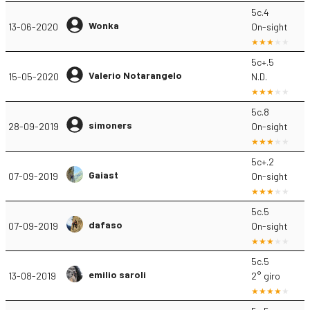
5c.4
Wonka
13-06-2020
On-sight
5c+.5
Valerio Notarangelo
15-05-2020
N.D.
5c.8
simoners
28-09-2019
On-sight
5c+.2
Gaiast
07-09-2019
On-sight
5c.5
dafaso
07-09-2019
On-sight
5c.5
emilio saroli
13-08-2019
2° giro