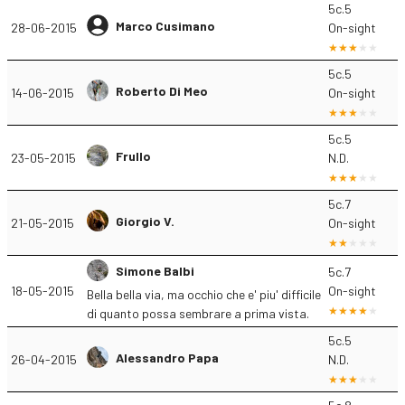
5c.5
Marco Cusimano
28-06-2015
On-sight
5c.5
Roberto Di Meo
14-06-2015
On-sight
5c.5
Frullo
23-05-2015
N.D.
5c.7
Giorgio V.
21-05-2015
On-sight
Simone Balbi
5c.7
18-05-2015
On-sight
Bella bella via, ma occhio che e' piu' difficile
di quanto possa sembrare a prima vista.
5c.5
Alessandro Papa
26-04-2015
N.D.