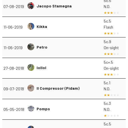
5c.5
Jacopo Stamegna
07-08-2019
N.D.
5c.5
Kikka
11-06-2019
Flash
5c.9
Petro
11-06-2019
On-sight
5c+.5
lollol
27-08-2018
On-sight
5c.1
Il Compressor (Pidam)
09-07-2018
N.D.
5c.3
Pomps
05-05-2018
N.D.
5c.5