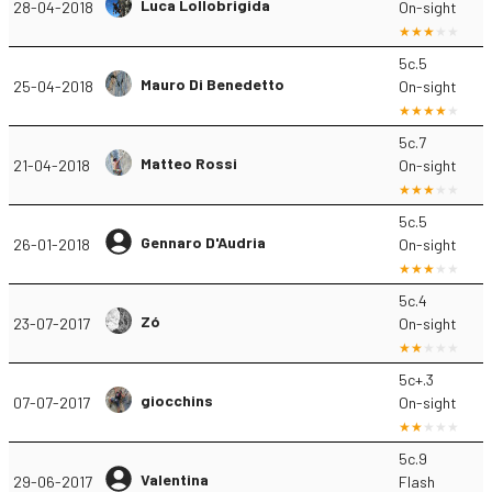
Luca Lollobrigida
28-04-2018
On-sight
5c.5
Mauro Di Benedetto
25-04-2018
On-sight
5c.7
Matteo Rossi
21-04-2018
On-sight
5c.5
Gennaro D'Audria
26-01-2018
On-sight
5c.4
Zó
23-07-2017
On-sight
5c+.3
giocchins
07-07-2017
On-sight
5c.9
Valentina
29-06-2017
Flash