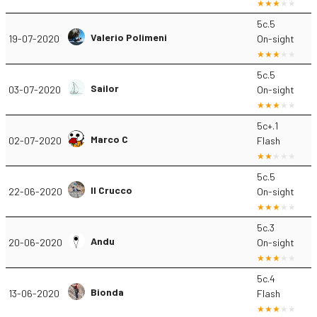
5c.5
Valerio Polimeni
19-07-2020
On-sight
5c.5
Sailor
03-07-2020
On-sight
5c+.1
Marco C
02-07-2020
Flash
5c.5
Il Crucco
22-06-2020
On-sight
5c.3
Andu
20-06-2020
On-sight
5c.4
Bionda
13-06-2020
Flash