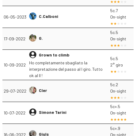
5c.7
C.Calboni
06-05-2023
On-sight
5c.5
G.
17-09-2022
On-sight
Grown to climb
5c.5
Ho completamente sbagliato la
10-09-2022
2° giro
interpretazione del passo al I giro. Tutto
ok al II !
5c.2
Cler
29-07-2022
On-sight
5c+.5
Simone Tarini
10-07-2022
On-sight
5c+.9
Giuls
16-06-2022
On-sight