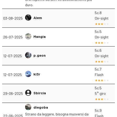
duro.
5c.8
Alem
03-08-2025
On-sight
5c.5
Mangia
26-07-2025
On-sight
5c.6
p.geon
12-07-2025
On-sight
5c.7
kl3r
12-07-2025
Flash
5c.5
Sbircia
29-06-2025
5° giro
diegoba
5c.9
Strano da leggere, bisogna muoversi da
22-06-2025
Flash