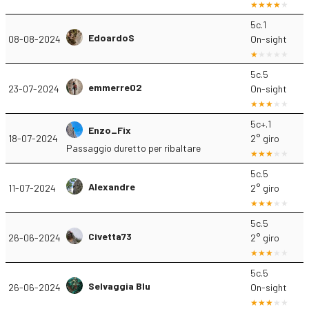
5c.1
EdoardoS
08-08-2024
On-sight
5c.5
emmerre02
23-07-2024
On-sight
5c+.1
Enzo_Fix
18-07-2024
2° giro
Passaggio duretto per ribaltare
5c.5
Alexandre
11-07-2024
2° giro
5c.5
Civetta73
26-06-2024
2° giro
5c.5
Selvaggia Blu
26-06-2024
On-sight