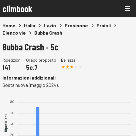
climbook
Home
Italia
Lazio
Frosinone
Fraioli
Elenco vie
Bubba Crash
Bubba Crash
•
5c
Ripetizioni
Grado proposto
Bellezza
141
5c.7
Informazioni addizionali
Sosta nuova (maggio 2024).
80
60
Ripetizioni
40
20