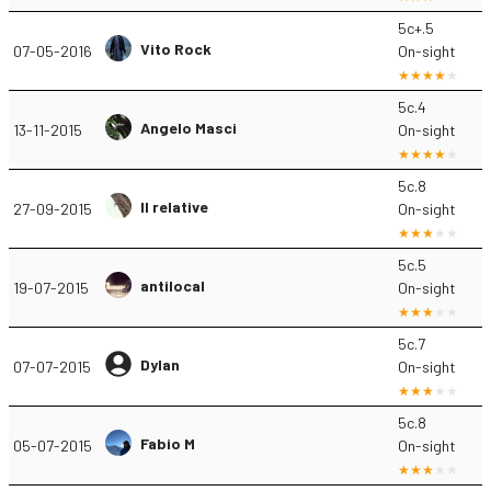
5c+.5
Vito Rock
07-05-2016
On-sight
5c.4
Angelo Masci
13-11-2015
On-sight
5c.8
Il relative
27-09-2015
On-sight
5c.5
antilocal
19-07-2015
On-sight
5c.7
Dylan
07-07-2015
On-sight
5c.8
Fabio M
05-07-2015
On-sight