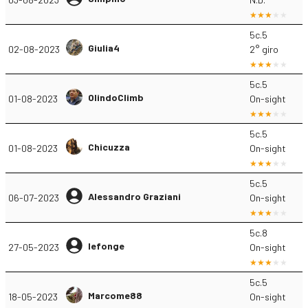
5c.5
Giulia4
02-08-2023
2° giro
5c.5
OlindoClimb
01-08-2023
On-sight
5c.5
Chicuzza
01-08-2023
On-sight
5c.5
Alessandro Graziani
06-07-2023
On-sight
5c.8
lefonge
27-05-2023
On-sight
5c.5
Marcome88
18-05-2023
On-sight