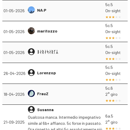
5c.5
NA:P
01-05-2026
On-sight
5c.5
maritozzo
01-05-2026
On-sight
5c.5
ᛒᛅᚱᛅᛋᛅᚱᚴᛦ
01-05-2026
On-sight
5c.5
Lorenzop
26-04-2026
On-sight
5c.6
FrauZ
18-04-2026
2° giro
Susanna
6a.5
Qualcosa manca. Intermedio impegnativo
21-09-2025
2° giro
simile al 6b+ affianco. 5c forse in passato.
Ora rispetto ad altri 5c assolutamente più