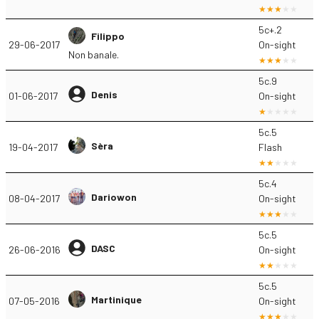
5c+.2
Filippo
29-06-2017
On-sight
Non banale.
5c.9
Denis
01-06-2017
On-sight
5c.5
Sèra
19-04-2017
Flash
5c.4
Dariowon
08-04-2017
On-sight
5c.5
DASC
26-06-2016
On-sight
5c.5
Martinique
07-05-2016
On-sight