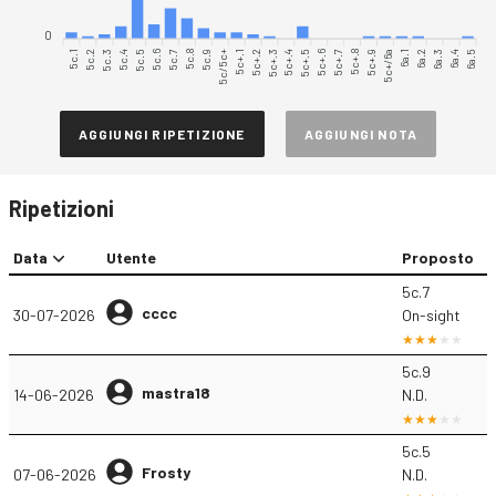
0
5c.1
5c.2
5c.3
5c.4
5c.5
5c.6
5c.7
5c.8
5c.9
5c/5c+
5c+.1
5c+.2
5c+.4
5c+.5
5c+.6
5c+.7
5c+.8
5c+.9
5c+/6a
6a.1
6a.2
6a.3
6a.4
6a.5
5c+.3
AGGIUNGI RIPETIZIONE
AGGIUNGI NOTA
Ripetizioni
Data
Utente
Proposto
5c.7
cccc
30-07-2026
On-sight
5c.9
mastra18
14-06-2026
N.D.
5c.5
Frosty
07-06-2026
N.D.