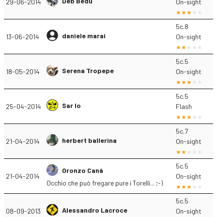
Deb Bedu
29-06-2014
On-sight
5c.8
daniele marai
13-06-2014
On-sight
5c.5
Serena Tropepe
18-05-2014
On-sight
5c.5
Sar lo
25-04-2014
Flash
5c.7
herbert ballerina
21-04-2014
On-sight
5c.5
Oronzo Canà
21-04-2014
On-sight
Occhio che può fregare pure i Torelli... ;-)
5c.5
Alessandro Lacroce
08-09-2013
On-sight