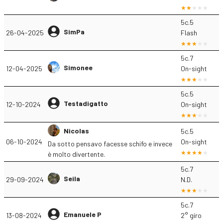
5c.5
SimPa
26-04-2025
Flash
5c.7
Simonee
12-04-2025
On-sight
5c.5
Testadigatto
12-10-2024
On-sight
Nicolas
5c.5
06-10-2024
On-sight
Da sotto pensavo facesse schifo e invece
è molto divertente.
5c.7
Seila
29-09-2024
N.D.
5c.7
Emanuele P
13-08-2024
2° giro