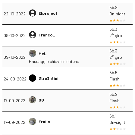
6b.8
Elproject
22-10-2022
On-sight
6b.3
Franco_
09-10-2022
2° giro
6b.3
MeL
09-10-2022
2° giro
Passaggio chiave in catena
6b.5
3tre3ntini
24-09-2022
Flash
6b.2
GG
17-09-2022
Flash
6b.1
Frullo
17-09-2022
On-sight