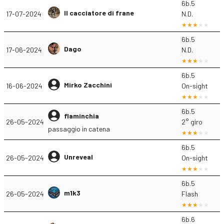
6b.5
Il cacciatore di frane
17-07-2024
N.D.
6b.5
Dago
17-06-2024
N.D.
6b.5
Mirko Zacchini
16-06-2024
On-sight
6b.5
flaminchia
26-05-2024
2° giro
passaggio in catena
6b.5
Unreveal
26-05-2024
On-sight
6b.5
m1k3
26-05-2024
Flash
6b.6