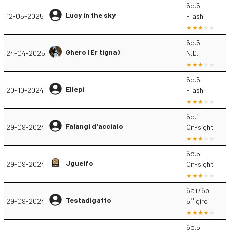
6b.5
Lucy in the sky
12-05-2025
Flash
6b.5
Ghero (Er tigna)
24-04-2025
N.D.
6b.5
Ellepi
20-10-2024
Flash
6b.1
Falangi d’acciaio
29-09-2024
On-sight
6b.5
Jguelfo
29-09-2024
On-sight
6a+/6b
Testadigatto
29-09-2024
5° giro
6b.5