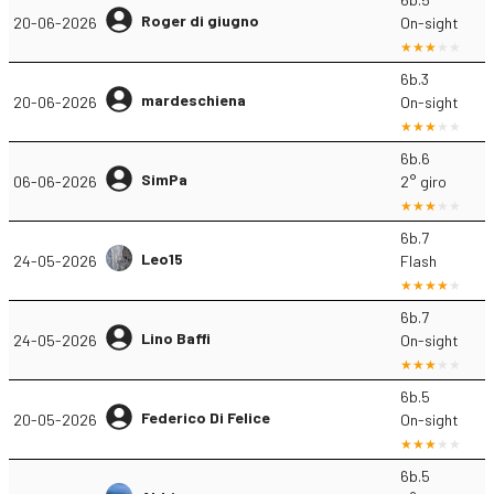
Roger di giugno
20-06-2026
On-sight
6b.3
mardeschiena
20-06-2026
On-sight
6b.6
SimPa
06-06-2026
2° giro
6b.7
Leo15
24-05-2026
Flash
6b.7
Lino Baffi
24-05-2026
On-sight
6b.5
Federico Di Felice
20-05-2026
On-sight
6b.5