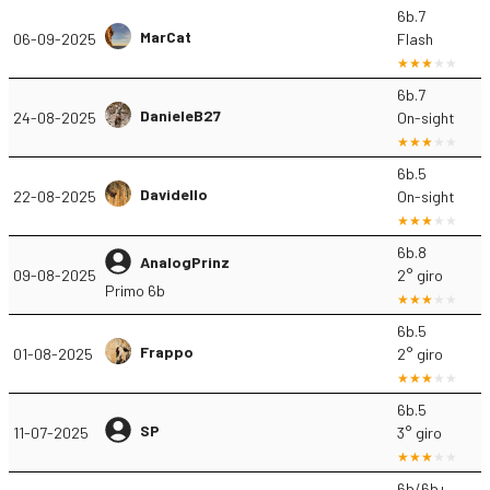
6b.7
MarCat
06-09-2025
Flash
6b.7
DanieleB27
24-08-2025
On-sight
6b.5
Davidello
22-08-2025
On-sight
6b.8
AnalogPrinz
09-08-2025
2° giro
Primo 6b
6b.5
Frappo
01-08-2025
2° giro
6b.5
SP
11-07-2025
3° giro
6b/6b+