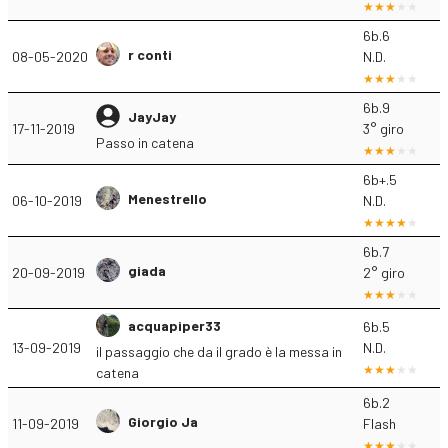
6b.6
r conti
08-05-2020
N.D.
6b.9
JayJay
17-11-2019
3° giro
Passo in catena
6b+.5
Menestrello
06-10-2019
N.D.
6b.7
giada
20-09-2019
2° giro
acquapiper33
6b.5
13-09-2019
N.D.
il passaggio che da il grado è la messa in
catena
6b.2
Giorgio Ja
11-09-2019
Flash