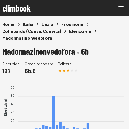
climbook
Home
Italia
Lazio
Frosinone
Collepardo (Cueva, Cuevita)
Elenco vie
Madonnazinonvedol’ora
Madonnazinonvedol’ora
•
6b
Ripetizioni
Grado proposto
Bellezza
197
6b.6
100
80
Ripetizioni
60
40
20
0