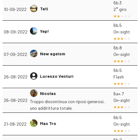
6b.3
Tati
10-09-2022
2° giro
6b.5
Yep!
08-09-2022
On-sight
6b.8
New ageism
07-09-2022
On-sight
6b.5
Lorenzo Venturi
26-08-2022
Flash
Nicolas
6a+.7
26-08-2022
On-sight
Troppo discontinua con riposi generosi,
uno addirittura totale.
6b.5
Mas Tro
21-08-2022
On-sight
6b.2