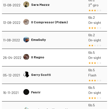
Sara Mazzz
13-08-2022
2° giro
6b.2
Il Compressor (Pidam)
13-08-2022
On-sight
6b.2
EmaGully
11-08-2022
On-sight
6b.5
Il Ragno
26-04-2022
On-sight
6b.5
Gerry Scotti
05-12-2021
Flash
6b.5
Fenrir
16-11-2021
On-sight
6b.5