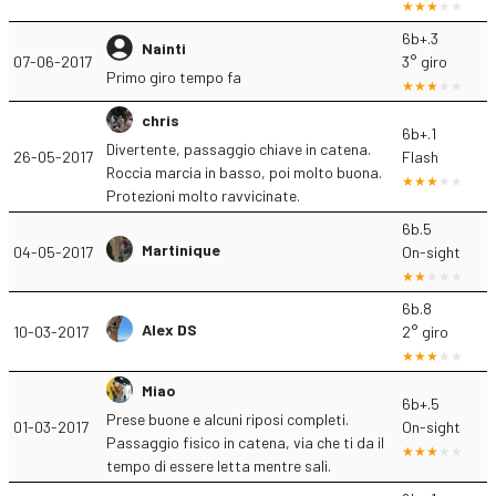
6b+.3
Nainti
07-06-2017
3° giro
Primo giro tempo fa
chris
6b+.1
Divertente, passaggio chiave in catena.
26-05-2017
Flash
Roccia marcia in basso, poi molto buona.
Protezioni molto ravvicinate.
6b.5
Martinique
04-05-2017
On-sight
6b.8
Alex DS
10-03-2017
2° giro
Miao
6b+.5
Prese buone e alcuni riposi completi.
01-03-2017
On-sight
Passaggio fisico in catena, via che ti da il
tempo di essere letta mentre sali.