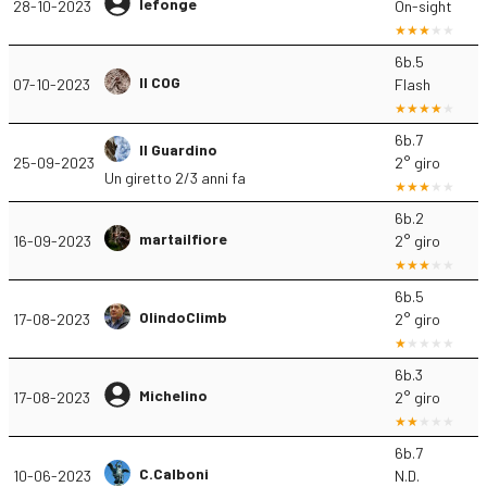
lefonge
28-10-2023
On-sight
6b.5
Il COG
07-10-2023
Flash
6b.7
Il Guardino
25-09-2023
2° giro
Un giretto 2/3 anni fa
6b.2
martailfiore
16-09-2023
2° giro
6b.5
OlindoClimb
17-08-2023
2° giro
6b.3
Michelino
17-08-2023
2° giro
6b.7
C.Calboni
10-06-2023
N.D.