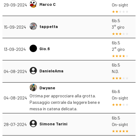
Marco C
29-09-2024
On-sight
6b.5
tappetta
15-09-2024
3° giro
6b.5
Gio.6
13-09-2024
2° giro
6b.5
DanieleAma
04-08-2024
N.D.
Dwyane
6b.6
Ottima per approcciare alla grotta.
04-08-2024
On-sight
Passaggio centrale da leggere bene e
messa in catena delicata.
6b.5
Simone Tarini
28-07-2024
On-sight