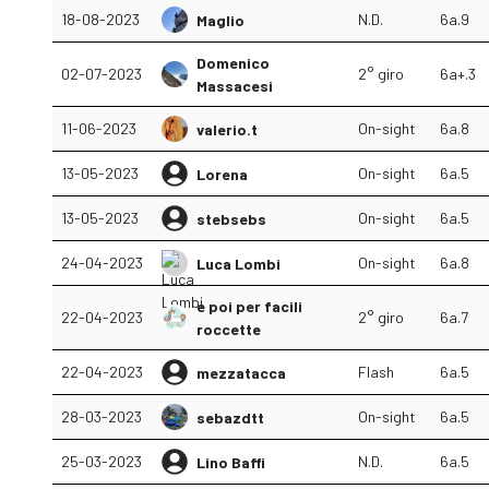
18-08-2023
N.D.
6a.9
Maglio
Domenico
02-07-2023
2° giro
6a+.3
Massacesi
11-06-2023
On-sight
6a.8
valerio.t
13-05-2023
On-sight
6a.5
Lorena
13-05-2023
On-sight
6a.5
stebsebs
24-04-2023
On-sight
6a.8
Luca Lombi
e poi per facili
22-04-2023
2° giro
6a.7
roccette
22-04-2023
Flash
6a.5
mezzatacca
28-03-2023
On-sight
6a.5
sebazdtt
25-03-2023
N.D.
6a.5
Lino Baffi