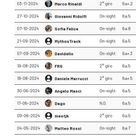
03-11-2024
2° giro
6a+.2
Marco Rinaldi
27-10-2024
On-sight
6a.5
Giovanni Ridolfi
07-10-2024
On-sight
6a.8
Sofia Felice
21-09-2024
On-sight
6a.5
MythosTrack
07-09-2024
On-sight
6a+.3
Davidello
19-08-2024
2° giro
6a.5
FRG
18-08-2024
2° giro
6a+.5
Daniele Marrucci
30-06-2024
On-sight
6a.5
Angelo Masci
17-06-2024
N.D.
6a.5
Dago
09-06-2024
2° giro
6a.5
meotjk
04-05-2024
On-sight
6a.7
Matteo Rossi