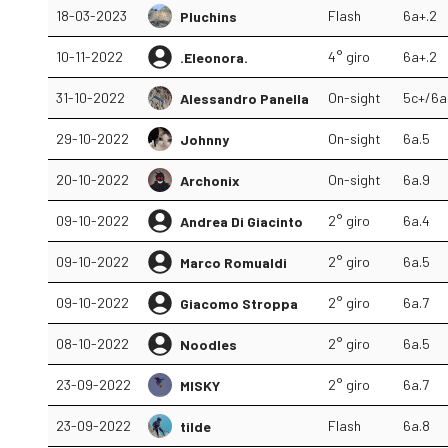
18-03-2023
Flash
6a+.2
Pluchins
10-11-2022
4° giro
6a+.2
.Eleonora.
31-10-2022
On-sight
5c+/6a
Alessandro Panella
29-10-2022
On-sight
6a.5
Johnny
20-10-2022
On-sight
6a.9
Archonix
09-10-2022
2° giro
6a.4
Andrea Di Giacinto
09-10-2022
2° giro
6a.5
Marco Romualdi
09-10-2022
2° giro
6a.7
Giacomo Stroppa
08-10-2022
2° giro
6a.5
Noodles
23-09-2022
2° giro
6a.7
MISKY
23-09-2022
Flash
6a.8
tilde