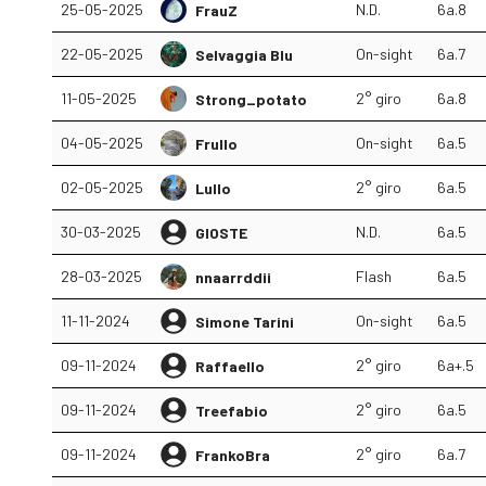
25-05-2025
N.D.
6a.8
FrauZ
22-05-2025
On-sight
6a.7
Selvaggia Blu
11-05-2025
2° giro
6a.8
Strong_potato
04-05-2025
On-sight
6a.5
Frullo
02-05-2025
2° giro
6a.5
Lullo
30-03-2025
N.D.
6a.5
GIOSTE
28-03-2025
Flash
6a.5
nnaarrddii
11-11-2024
On-sight
6a.5
Simone Tarini
09-11-2024
2° giro
6a+.5
Raffaello
09-11-2024
2° giro
6a.5
Treefabio
09-11-2024
2° giro
6a.7
FrankoBra