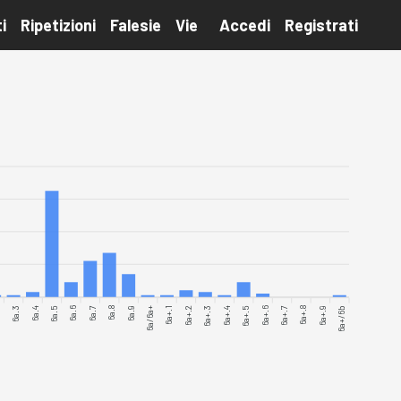
i
Ripetizioni
Falesie
Vie
Accedi
Registrati
2
6a.3
6a.4
6a.5
6a.6
6a.7
6a.8
6a.9
6a/6a+
6a+.1
6a+.2
6a+.3
6a+.5
6a+.6
6a+.7
6a+.8
6a+.9
6a+/6b
6a+.4