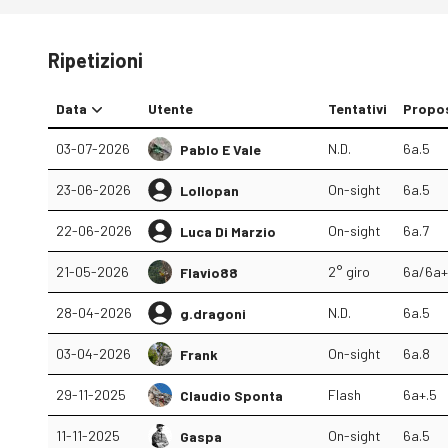
Ripetizioni
Data
Utente
Tentativi
Propo
03-07-2026
N.D.
6a.5
Pablo E Vale
23-06-2026
On-sight
6a.5
Lollopan
22-06-2026
On-sight
6a.7
Luca Di Marzio
21-05-2026
2° giro
6a/6a+
Flavio88
28-04-2026
N.D.
6a.5
g.dragoni
03-04-2026
On-sight
6a.8
Frank
29-11-2025
Flash
6a+.5
Claudio Sponta
11-11-2025
On-sight
6a.5
Gaspa