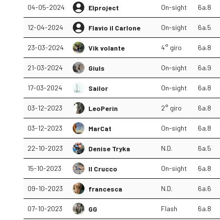
04-05-2024
On-sight
6a.8
Elproject
12-04-2024
On-sight
6a.5
Flavio il Carlone
23-03-2024
4° giro
6a.8
Vik volante
21-03-2024
On-sight
6a.9
Giuls
17-03-2024
On-sight
6a.8
Sailor
03-12-2023
2° giro
6a.8
LeoPerin
03-12-2023
On-sight
6a.8
MarCat
22-10-2023
N.D.
6a.5
Denise Tryka
15-10-2023
On-sight
6a.8
Il Crucco
09-10-2023
N.D.
6a.6
francesca
07-10-2023
Flash
6a.8
GG