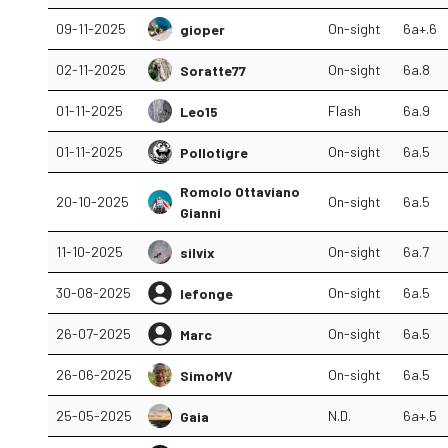
09-11-2025
On-sight
6a+.6
gioper
02-11-2025
On-sight
6a.8
Soratte77
01-11-2025
Flash
6a.9
Leo15
01-11-2025
On-sight
6a.5
Pollotigre
Romolo Ottaviano
20-10-2025
On-sight
6a.5
Gianni
11-10-2025
On-sight
6a.7
silvix
30-08-2025
On-sight
6a.5
lefonge
26-07-2025
On-sight
6a.5
Marc
26-06-2025
On-sight
6a.5
SimoMV
25-05-2025
N.D.
6a+.5
Gaia