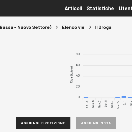
Articoli
Statistiche
Utent
i Bassa - Nuovo Settore)
Elenco vie
Il Droga
80
60
Ripetizioni
40
20
0
5c+.5
5c+.6
5c+.7
5c+.8
5c+.9
5c+/6a
6a.
6a.1
AGGIUNGI RIPETIZIONE
AGGIUNGI NOTA