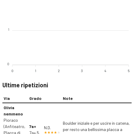
1
0
0
1
2
3
4
5
Ultime ripetizioni
Via
Grado
Note
Olivia
nemmeno
Pioraco
Boulder iniziale e per uscire in catena,
(Anfiteatro,
7a+
N.D.
per resto una bellissima placca a
Placca di
7a+.5