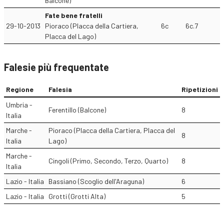
Balcone)
Fate bene fratelli
29-10-2013
Pioraco (Placca della Cartiera,
6c
6c.7
Placca del Lago)
Falesie più frequentate
Regione
Falesia
Ripetizioni
Umbria -
Ferentillo (Balcone)
8
Italia
Marche -
Pioraco (Placca della Cartiera, Placca del
8
Italia
Lago)
Marche -
Cingoli (Primo, Secondo, Terzo, Quarto)
8
Italia
Lazio - Italia
Bassiano (Scoglio dell'Araguna)
6
Lazio - Italia
Grotti (Grotti Alta)
5