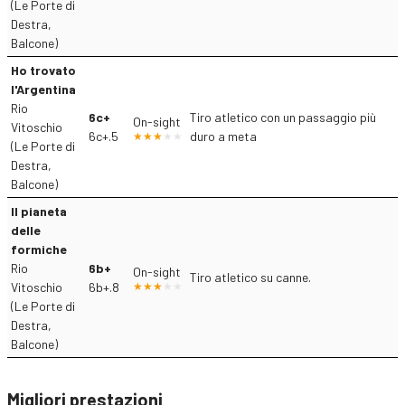
(Le Porte di
Destra,
Balcone)
Ho trovato
l'Argentina
Rio
6c+
Tiro atletico con un passaggio più
On-sight
Vitoschio
6c+.5
duro a meta
(Le Porte di
Destra,
Balcone)
Il pianeta
delle
formiche
Rio
6b+
On-sight
Tiro atletico su canne.
Vitoschio
6b+.8
(Le Porte di
Destra,
Balcone)
Migliori prestazioni