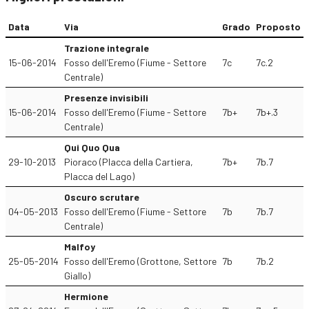
Data
Via
Grado
Proposto
Trazione integrale
15-06-2014
Fosso dell'Eremo (Fiume - Settore
7c
7c.2
Centrale)
Presenze invisibili
15-06-2014
Fosso dell'Eremo (Fiume - Settore
7b+
7b+.3
Centrale)
Qui Quo Qua
29-10-2013
Pioraco (Placca della Cartiera,
7b+
7b.7
Placca del Lago)
Oscuro scrutare
04-05-2013
Fosso dell'Eremo (Fiume - Settore
7b
7b.7
Centrale)
Malfoy
25-05-2014
Fosso dell'Eremo (Grottone, Settore
7b
7b.2
Giallo)
Hermione