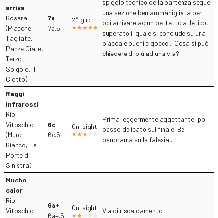
spigolo tecnico della partenza segue
arriva
una sezione ben ammanigliata per
Rosara
7a
2° giro
poi arrivare ad un bel tetto atletico,
(Placche
7a.5
superato il quale si conclude su una
Tagliate,
placca e buchi e gocce... Cosa si può
Panze Gialle,
chiedere di più ad una via?
Terzo
Spigolo, Il
Ciotto)
Raggi
infrarossi
Rio
Prima leggermente aggettante, poi
Vitoschio
6c
On-sight
passo delicato sul finale. Bel
(Muro
6c.5
panorama sulla falesia...
Bianco, Le
Porte di
Sinistra)
Mucho
calor
Rio
6a+
On-sight
Vitoschio
Via di riscaldamento
6a+.5