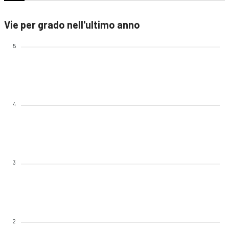
Vie per grado nell'ultimo anno
5
4
3
2