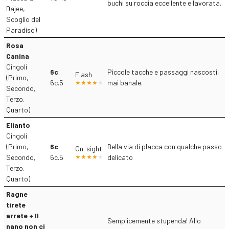
buchi su roccia eccellente e lavorata.
Dajee,
Scoglio del
Paradiso)
Rosa
Canina
Cingoli
6c
Piccole tacche e passaggi nascosti,
Flash
(Primo,
6c.5
mai banale.
Secondo,
Terzo,
Quarto)
Elianto
Cingoli
(Primo,
6c
Bella via di placca con qualche passo
On-sight
Secondo,
6c.5
delicato
Terzo,
Quarto)
Ragne
tirete
arrete + Il
Semplicemente stupenda! Allo
nano non ci