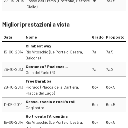
27-04-2014
Fosso dell'Eremo (Grottone, Settore
7b
7a+.5
Giallo)
Migliori prestazioni a vista
Data
Nome
Grado
Proposto
Climbest way
15-06-2014
Rio Vitoschio (Le Porte di Destra,
7a
7a.5
Balcone)
Costanza? Pazienza…
26-10-2013
7a
7a.2
Gola del Furlo (B)
Free Barabba
29-10-2013
Pioraco (Placca della Cartiera,
6c+
6c+.5
Placca del Lago)
Sesso, roccia e rock'n roll
11-05-2014
6c+
6c+.5
Cagliostro
Ho trovato l'Argentina
15-06-2014
Rio Vitoschio (Le Porte di Destra,
6c+
6c+.5