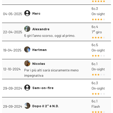
6c.3
Marc
04-05-2025
On-sight
6c.4
Alexandre
22-04-2025
7° giro
6 giri l’anno scorso, oggi al primo.
6c.5
Hartman
19-04-2025
On-sight
Nicolas
6c.1
12-10-2024
On-sight
Per i più alti sarà sicuramente meno
impegnativa
6c.3
Sam-on-fire
29-09-2024
On-sight
6c.1
Dopo il 2° è N.D.
29-09-2024
Flash