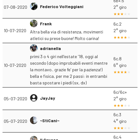
6b+.5
Federico Volteggiani
07-08-2020
2° giro
Frank
6c.2
10-07-2020
2° giro
Altra bella via di resistenza, movimenti
atletici su prese buone! Molto carina!
adrianella
primi 3 o 4 giri nell'estate '18, oggi al
6c.8
secondo (dopo improbabili eventi mentre
10-07-2020
6° giro
la montavo.. grazie fe' per la pazienza!)
bella e fisica, per me 2 passi: in entrambi
basta spostare i piedi (sx, dx)
6c/6c+
JayJay
05-07-2020
2° giro
6c.3
~StiCani~
05-07-2020
4° giro
6c.4
Il Crucco