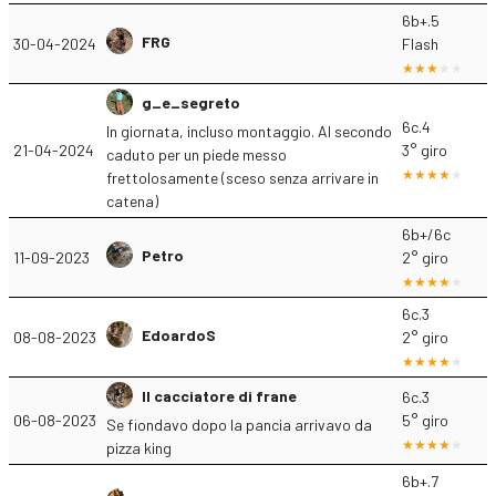
6b+.5
FRG
30-04-2024
Flash
g_e_segreto
6c.4
In giornata, incluso montaggio. Al secondo
21-04-2024
3° giro
caduto per un piede messo
frettolosamente (sceso senza arrivare in
catena)
6b+/6c
Petro
11-09-2023
2° giro
6c.3
EdoardoS
08-08-2023
2° giro
Il cacciatore di frane
6c.3
06-08-2023
5° giro
Se fiondavo dopo la pancia arrivavo da
pizza king
6b+.7