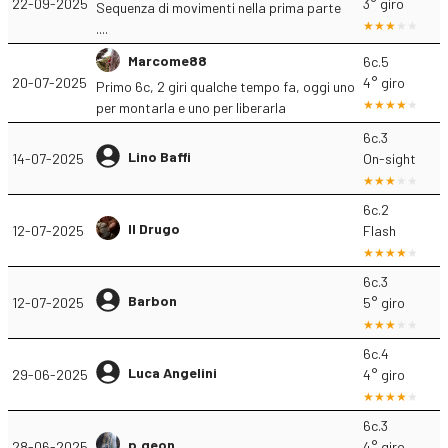
22-09-2025
3° giro
Sequenza di movimenti nella prima parte
....
Marcome88
6c.5
20-07-2025
4° giro
Primo 6c, 2 giri qualche tempo fa, oggi uno
per montarla e uno per liberarla
6c.3
Lino Baffi
14-07-2025
On-sight
6c.2
Il Drugo
12-07-2025
Flash
6c.3
Barbon
12-07-2025
5° giro
6c.4
Luca Angelini
29-06-2025
4° giro
6c.3
p.geon
28-06-2025
4° giro