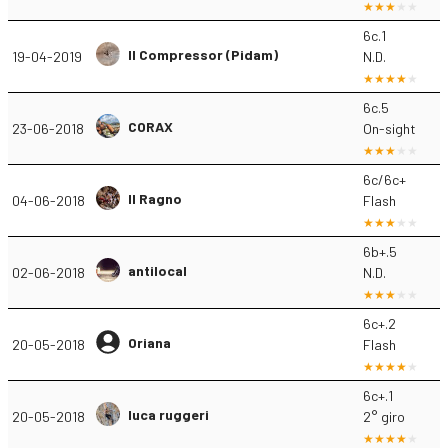
6c.1
Il Compressor (Pidam)
19-04-2019
N.D.
6c.5
CORAX
23-06-2018
On-sight
6c/6c+
Il Ragno
04-06-2018
Flash
6b+.5
antilocal
02-06-2018
N.D.
6c+.2
Oriana
20-05-2018
Flash
6c+.1
luca ruggeri
20-05-2018
2° giro