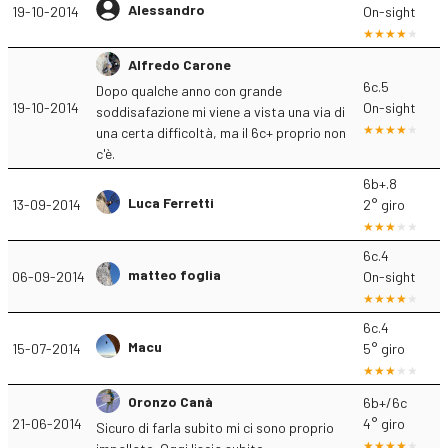
Alessandro
19-10-2014
On-sight
Alfredo Carone
6c.5
Dopo qualche anno con grande
19-10-2014
On-sight
soddisafazione mi viene a vista una via di
una certa difficoltà, ma il 6c+ proprio non
c'è.
6b+.8
Luca Ferretti
13-09-2014
2° giro
6c.4
matteo foglia
06-09-2014
On-sight
6c.4
Macu
15-07-2014
5° giro
Oronzo Canà
6b+/6c
21-06-2014
4° giro
Sicuro di farla subito mi ci sono proprio