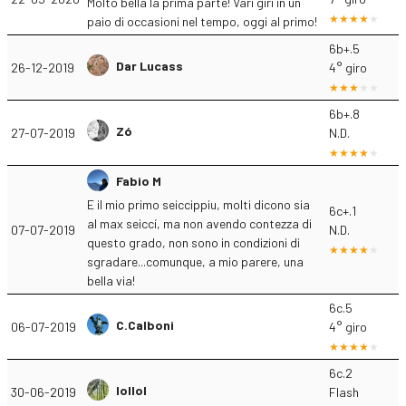
Molto bella la prima parte! Vari giri in un
paio di occasioni nel tempo, oggi al primo!
6b+.5
Dar Lucass
26-12-2019
4° giro
6b+.8
Zó
27-07-2019
N.D.
Fabio M
E il mio primo seiccippiu, molti dicono sia
6c+.1
al max seiccí, ma non avendo contezza di
07-07-2019
N.D.
questo grado, non sono in condizioni di
sgradare...comunque, a mio parere, una
bella via!
6c.5
C.Calboni
06-07-2019
4° giro
6c.2
lollol
30-06-2019
Flash