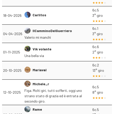
6c.5
Carlitos
18-04-2026
3° giro
6c.1
IlCamminoDelGuerriero
04-04-2026
3° giro
Valerio mi manchi
6c.6
Vik volante
01-11-2025
2° giro
Una bella via
6c.2
Mariaval
20-10-2025
13° giro
Michele_r
6c.5
Figa. Molti giri, tutti sofferti, oggi uno
12-10-2025
8° giro
strano stato di grazia ed è entrata al
secondo giro.
Rame
6c.5