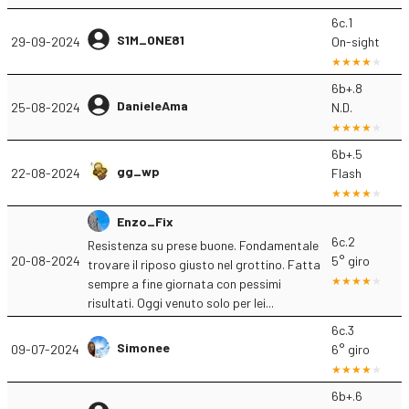
6c.1
S1M_ONE81
29-09-2024
On-sight
6b+.8
DanieleAma
25-08-2024
N.D.
6b+.5
gg_wp
22-08-2024
Flash
Enzo_Fix
6c.2
Resistenza su prese buone. Fondamentale
20-08-2024
5° giro
trovare il riposo giusto nel grottino. Fatta
sempre a fine giornata con pessimi
risultati. Oggi venuto solo per lei...
6c.3
Simonee
09-07-2024
6° giro
6b+.6