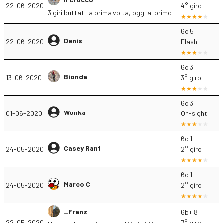
22-06-2020
4° giro
3 giri buttati la prima volta, oggi al primo
6c.5
Denis
22-06-2020
Flash
6c.3
Bionda
13-06-2020
3° giro
6c.3
Wonka
01-06-2020
On-sight
6c.1
Casey Rant
24-05-2020
2° giro
6c.1
Marco C
24-05-2020
2° giro
_Franz
6b+.8
22-05-2020
7° giro