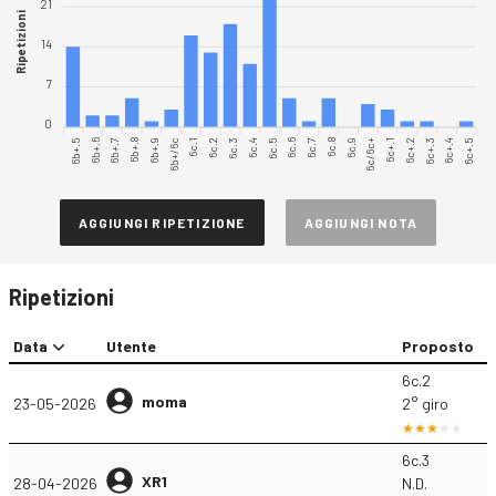
21
Ripetizioni
14
7
0
6b+.5
6b+.6
6b+.7
6b+.8
6b+.9
6b+/6c
6c.1
6c.2
6c.3
6c.4
6c.6
6c.7
6c.8
6c.9
6c/6c+
6c+.1
6c+.2
6c+.3
6c+.4
6c+.5
6c.5
AGGIUNGI RIPETIZIONE
AGGIUNGI NOTA
Ripetizioni
Data
Utente
Proposto
6c.2
moma
23-05-2026
2° giro
6c.3
XR1
28-04-2026
N.D.