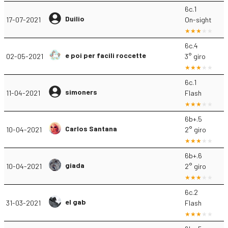
6c.1
Duilio
17-07-2021
On-sight
6c.4
e poi per facili roccette
02-05-2021
3° giro
6c.1
simoners
11-04-2021
Flash
6b+.5
Carlos Santana
10-04-2021
2° giro
6b+.6
giada
10-04-2021
2° giro
6c.2
el gab
31-03-2021
Flash