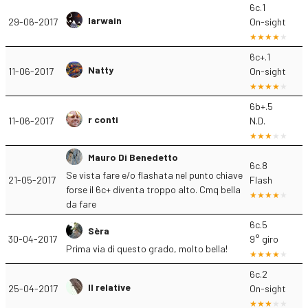
6c.1
Iarwain
29-06-2017
On-sight
6c+.1
Natty
11-06-2017
On-sight
6b+.5
r conti
11-06-2017
N.D.
Mauro Di Benedetto
6c.8
Se vista fare e/o flashata nel punto chiave
21-05-2017
Flash
forse il 6c+ diventa troppo alto. Cmq bella
da fare
6c.5
Sèra
30-04-2017
9° giro
Prima via di questo grado, molto bella!
6c.2
Il relative
25-04-2017
On-sight