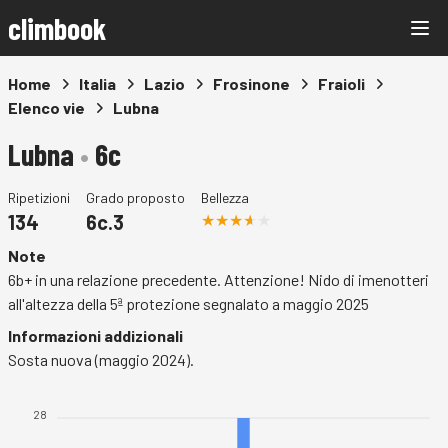
climbook
Home
Italia
Lazio
Frosinone
Fraioli
Elenco vie
Lubna
Lubna
•
6c
Ripetizioni
Grado proposto
Bellezza
134
6c.3
Note
6b+ in una relazione precedente. Attenzione! Nido di imenotteri
all'altezza della 5ª protezione segnalato a maggio 2025
Informazioni addizionali
Sosta nuova (maggio 2024).
28