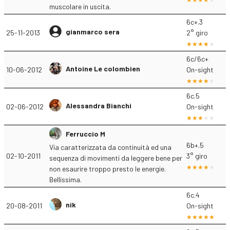
muscolare in uscita.
6c+.3
gianmarco sera
25-11-2013
2° giro
6c/6c+
Antoine Le colombien
10-06-2012
On-sight
6c.5
Alessandra Bianchi
02-06-2012
On-sight
Ferruccio M
6b+.5
Via caratterizzata da continuità ed una
02-10-2011
3° giro
sequenza di movimenti da leggere bene per
non esaurire troppo presto le energie.
Bellissima.
6c.4
nik
20-08-2011
On-sight