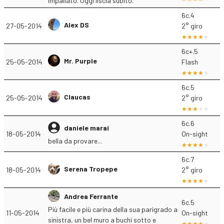
impallato. Oggi liscia subito.
6c.4
Alex DS
27-05-2014
2° giro
6c+.5
Mr. Purple
25-05-2014
Flash
6c.5
Claucas
25-05-2014
2° giro
6c.6
daniele marai
18-05-2014
On-sight
bella da provare...
6c.7
Serena Tropepe
18-05-2014
2° giro
Andrea Ferrante
6c.5
Più facile e più carina della sua parigrado a
11-05-2014
On-sight
sinistra, un bel muro a buchi sotto e