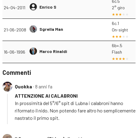
6c.5
Enrico S
24-04-2011
2° giro
6c.1
Sgrella Man
21-06-2008
On-sight
6b+.5
Marco Rinaldi
16-06-1996
Flash
Commenti
Quokka
∙ 8 anni fa
ATTENZIONE AI CALABRONI
In prossimità del 5°/6° spit di Lubna i calabroni hanno
riformato il nido. Non potendo fare altro ho semplicemente
nastrato il primo spit.