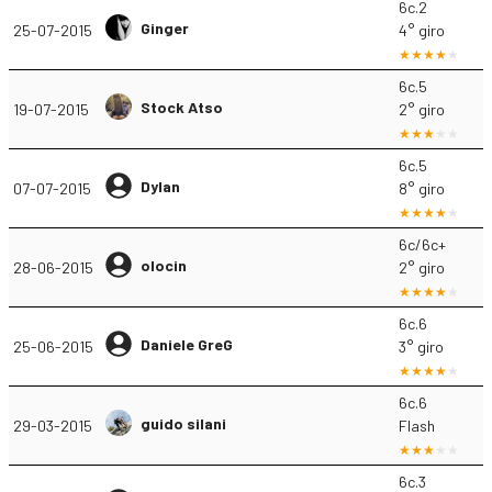
6c.2
Ginger
25-07-2015
4° giro
6c.5
Stock Atso
19-07-2015
2° giro
6c.5
Dylan
07-07-2015
8° giro
6c/6c+
olocin
28-06-2015
2° giro
6c.6
Daniele GreG
25-06-2015
3° giro
6c.6
guido silani
29-03-2015
Flash
6c.3