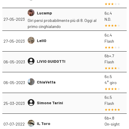
Lucamp
6c.4
27-05-2023
N.D.
Giri persi probabilmente più di 8. Oggi al
primo cinghialando
6c.4
Lell0
27-05-2023
Flash
6b+.7
LIVIO GUIDOTTI
06-05-2023
Flash
6c.5
ChiaVetta
06-05-2023
4° giro
6c.5
Simone Tarini
25-03-2023
Flash
6b+.8
IL Toro
07-07-2022
On-sight