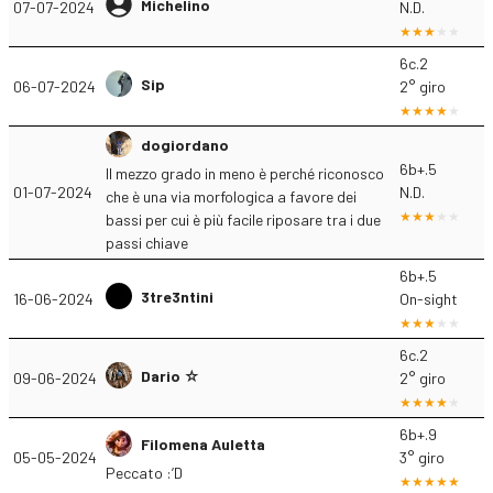
Michelino
07-07-2024
N.D.
6c.2
Sip
06-07-2024
2° giro
dogiordano
6b+.5
Il mezzo grado in meno è perché riconosco
01-07-2024
N.D.
che è una via morfologica a favore dei
bassi per cui è più facile riposare tra i due
passi chiave
6b+.5
3tre3ntini
16-06-2024
On-sight
6c.2
Dario ☆
09-06-2024
2° giro
6b+.9
Filomena Auletta
05-05-2024
3° giro
Peccato :’D