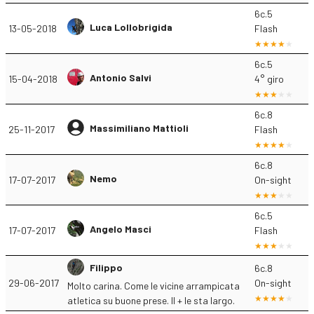
6c.5
Luca Lollobrigida
13-05-2018
Flash
6c.5
Antonio Salvi
15-04-2018
4° giro
6c.8
Massimiliano Mattioli
25-11-2017
Flash
6c.8
Nemo
17-07-2017
On-sight
6c.5
Angelo Masci
17-07-2017
Flash
Filippo
6c.8
29-06-2017
On-sight
Molto carina. Come le vicine arrampicata
atletica su buone prese. Il + le sta largo.