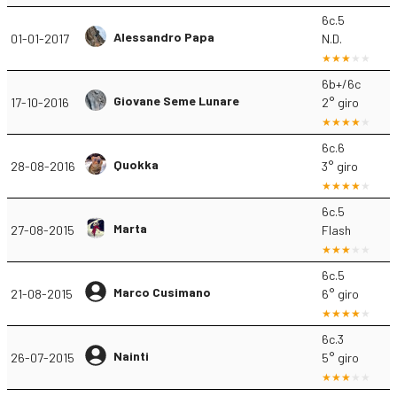
6c.5
Alessandro Papa
01-01-2017
N.D.
6b+/6c
Giovane Seme Lunare
17-10-2016
2° giro
6c.6
Quokka
28-08-2016
3° giro
6c.5
Marta
27-08-2015
Flash
6c.5
Marco Cusimano
21-08-2015
6° giro
6c.3
Nainti
26-07-2015
5° giro