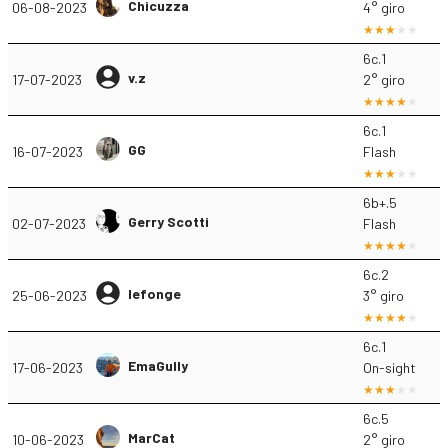
Chicuzza
06-08-2023
4° giro
6c.1
v.z
17-07-2023
2° giro
6c.1
GG
16-07-2023
Flash
6b+.5
Gerry Scotti
02-07-2023
Flash
6c.2
lefonge
25-06-2023
3° giro
6c.1
EmaGully
17-06-2023
On-sight
6c.5
MarCat
10-06-2023
2° giro