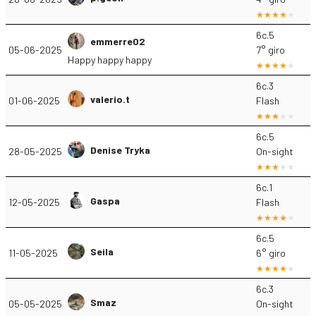
6c.5
emmerre02
05-06-2025
7° giro
Happy happy happy
6c.3
valerio.t
01-06-2025
Flash
6c.5
Denise Tryka
28-05-2025
On-sight
6c.1
Gaspa
12-05-2025
Flash
6c.5
Seila
11-05-2025
6° giro
6c.3
Smaz
05-05-2025
On-sight