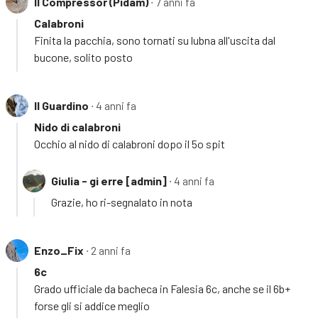
Il Compressor (Pidam)
∙ 7 anni fa
Calabroni
Finita la pacchia, sono tornati su lubna all'uscita dal
bucone, solito posto
Il Guardino
∙ 4 anni fa
Nido di calabroni
Occhio al nido di calabroni dopo il 5o spit
Giulia - gi erre [admin]
∙ 4 anni fa
Grazie, ho ri-segnalato in nota
Enzo_Fix
∙ 2 anni fa
6c
Grado ufficiale da bacheca in Falesia 6c, anche se il 6b+
forse gli si addice meglio