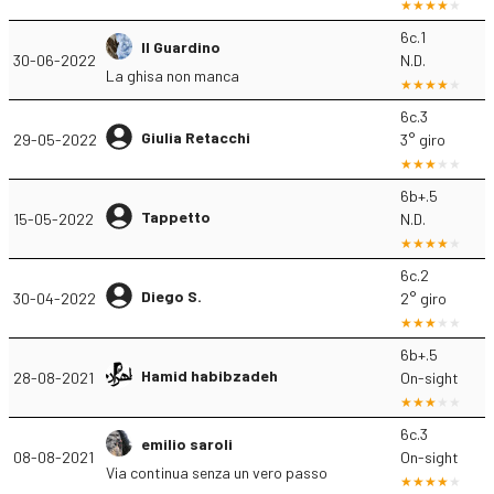
6c.1
Il Guardino
30-06-2022
N.D.
La ghisa non manca
6c.3
Giulia Retacchi
29-05-2022
3° giro
6b+.5
Tappetto
15-05-2022
N.D.
6c.2
Diego S.
30-04-2022
2° giro
6b+.5
Hamid habibzadeh
28-08-2021
On-sight
6c.3
emilio saroli
08-08-2021
On-sight
Via continua senza un vero passo