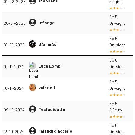
stebsebs
01-02-2025
3° giro
6b.5
lefonge
25-01-2025
On-sight
6b.5
dAmmAd
18-01-2025
On-sight
6b.5
Luca Lombi
10-11-2024
On-sight
6b.5
valerio.t
10-11-2024
On-sight
6b.5
Testadigatto
09-11-2024
5° giro
6b.5
Falangi d’acciaio
13-10-2024
On-sight