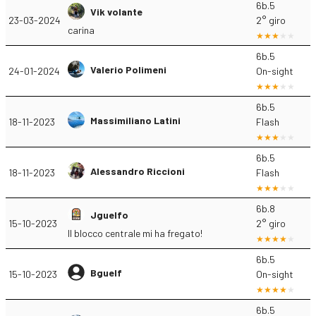
6b.5
Vik volante
23-03-2024
2° giro
carina
6b.5
Valerio Polimeni
24-01-2024
On-sight
6b.5
Massimiliano Latini
18-11-2023
Flash
6b.5
Alessandro Riccioni
18-11-2023
Flash
6b.8
Jguelfo
15-10-2023
2° giro
Il blocco centrale mi ha fregato!
6b.5
Bguelf
15-10-2023
On-sight
6b.5