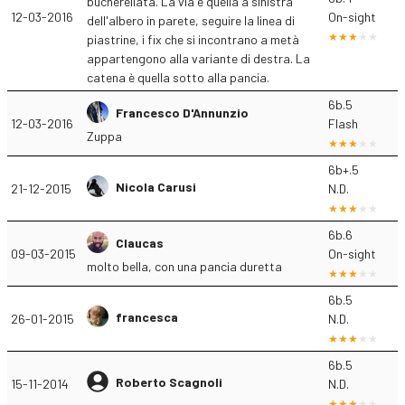
bucherellata. La via è quella a sinistra
12-03-2016
On-sight
dell'albero in parete, seguire la linea di
piastrine, i fix che si incontrano a metà
appartengono alla variante di destra. La
catena è quella sotto alla pancia.
6b.5
Francesco D'Annunzio
12-03-2016
Flash
Zuppa
6b+.5
Nicola Carusi
21-12-2015
N.D.
6b.6
Claucas
09-03-2015
On-sight
molto bella, con una pancia duretta
6b.5
francesca
26-01-2015
N.D.
6b.5
Roberto Scagnoli
15-11-2014
N.D.