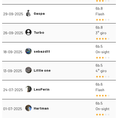
6b.8
Gaspa
29-09-2025
Flash
6b.8
Turbo
26-09-2025
3° giro
6b.5
sebazdtt
18-09-2025
On-sight
6b.5
Little one
13-09-2025
4° giro
6b.6
LeoPerin
24-07-2025
Flash
6b.5
Hartman
01-07-2025
On-sight