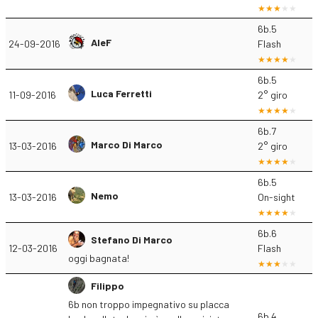
6b.5
AleF
24-09-2016
Flash
6b.5
Luca Ferretti
11-09-2016
2° giro
6b.7
Marco Di Marco
13-03-2016
2° giro
6b.5
Nemo
13-03-2016
On-sight
6b.6
Stefano Di Marco
12-03-2016
Flash
oggi bagnata!
Filippo
6b non troppo impegnativo su placca
6b.4