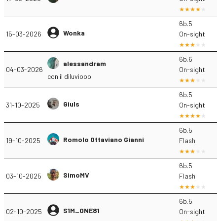
6b.5
Wonka
15-03-2026
On-sight
6b.6
alessandram
04-03-2026
On-sight
con il diluviooo
6b.5
Giuls
31-10-2025
On-sight
6b.5
Romolo Ottaviano Gianni
19-10-2025
Flash
6b.5
SimoMV
03-10-2025
Flash
6b.5
S1M_ONE81
02-10-2025
On-sight