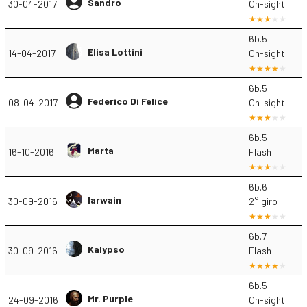
Sandro
30-04-2017
On-sight
6b.5
Elisa Lottini
14-04-2017
On-sight
6b.5
Federico Di Felice
08-04-2017
On-sight
6b.5
Marta
16-10-2016
Flash
6b.6
Iarwain
30-09-2016
2° giro
6b.7
Kalypso
30-09-2016
Flash
6b.5
Mr. Purple
24-09-2016
On-sight