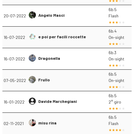
6b.5
Angelo Masci
20-07-2022
Flash
6b.4
e poi per facili roccette
16-07-2022
On-sight
6b.3
Dragonella
16-07-2022
On-sight
6b.5
Frullo
07-05-2022
On-sight
6b.5
Davide Marchegiani
16-01-2022
2° giro
6b.5
misu rina
02-11-2021
Flash