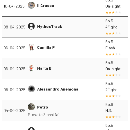
Il Crucco
10-04-2025
On-sight
6b.5
MythosTrack
08-04-2025
4° giro
6b.5
Camilla P
06-04-2025
Flash
6b.5
Marta B
06-04-2025
On-sight
6b.5
Alessandro Anemona
05-04-2025
2° giro
6b.9
Petro
04-04-2025
N.D.
Provata 3 anni fa'
6b.5