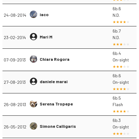
6b.6
iaco
24-08-2014
N.D.
6b.7
Mari M
23-02-2014
N.D.
6b.4
Chiara Rogora
07-09-2013
On-sight
6b.6
daniele marai
27-08-2013
On-sight
6b.5
Serena Tropepe
26-08-2013
Flash
6b.3
Simone Calligaris
26-05-2012
On-sight