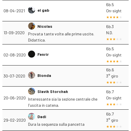
6b.5
el gab
08-04-2021
On-sight
Nicolas
6b.3
13-09-2020
N.D.
Provata tante volte alle prime uscite.
Didattica.
6b.5
Fenrir
02-08-2020
On-sight
6b.6
Bionda
30-07-2020
3° giro
Slavik Storchak
6b.7
20-06-2020
On-sight
Interessante sia la sezione centrale che
l'uscita in catena.
6b.7
Dadi
29-02-2020
3° giro
Dura la sequenza sulla pancetta