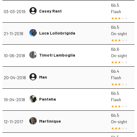
6b.5
Casey Rant
03-03-2019
Flash
6b.5
Luca Lollobrigida
21-11-2018
On-sight
6b.6
Timoti Lamboglia
10-06-2018
On-sight
6b.4
Man
20-04-2018
Flash
6b.5
Panteha
19-04-2018
Flash
6b.5
Martinique
12-11-2017
On-sight