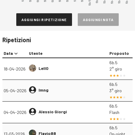
6b/6b+
6b+.5
6b+.3
AGGIUNGI RIPETIZIONE
AGGIUNGI NOTA
Ripetizioni
Data
Utente
Proposto
6b.5
Lell0
18-04-2026
2° giro
6b.5
lmng
05-04-2026
3° giro
6b.5
Alessio Giorgi
04-04-2026
Flash
6b.5
Flavio88
17-03-2026
On-sight