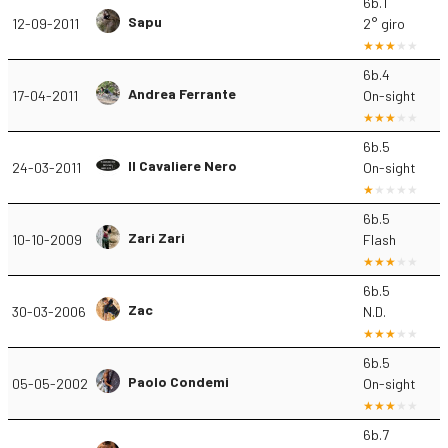
6b.1
Sapu
12-09-2011
2° giro
6b.4
Andrea Ferrante
17-04-2011
On-sight
6b.5
Il Cavaliere Nero
24-03-2011
On-sight
6b.5
Zari Zari
10-10-2009
Flash
6b.5
Zac
30-03-2006
N.D.
6b.5
Paolo Condemi
05-05-2002
On-sight
6b.7