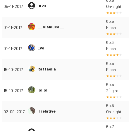
6b.5
Di di
05-11-2017
On-sight
6b.5
__Gianluca__
01-11-2017
Flash
6b.3
Eve
01-11-2017
Flash
6b.5
Raffaella
15-10-2017
Flash
6b.5
lollol
15-10-2017
2° giro
6b.6
Il relative
02-09-2017
On-sight
6b.7