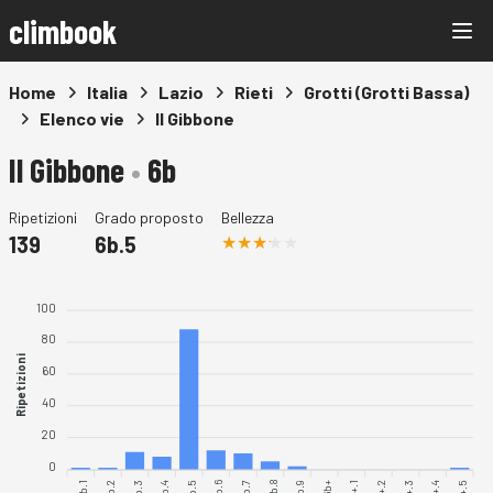
climbook
Home
Italia
Lazio
Rieti
Grotti (Grotti Bassa)
Elenco vie
Il Gibbone
Il Gibbone
•
6b
Ripetizioni
Grado proposto
Bellezza
139
6b.5
100
80
Ripetizioni
60
40
20
0
6b.1
6b.2
6b.4
6b.5
6b.6
6b.7
6b.9
6b+.1
6b+.2
6b+.4
6b.3
6b.8