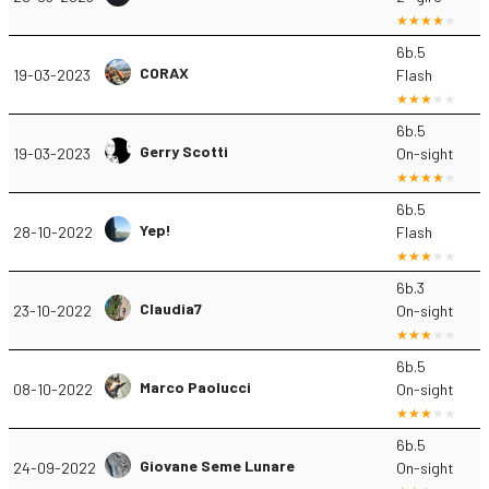
6b.5
CORAX
19-03-2023
Flash
6b.5
Gerry Scotti
19-03-2023
On-sight
6b.5
Yep!
28-10-2022
Flash
6b.3
Claudia7
23-10-2022
On-sight
6b.5
Marco Paolucci
08-10-2022
On-sight
6b.5
Giovane Seme Lunare
24-09-2022
On-sight