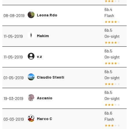
6b.4
Leona Rdo
08-08-2019
Flash
6b.5
Makim
11-05-2019
On-sight
6b.5
v.z
11-05-2019
On-sight
6b.5
Claudio Stenti
01-05-2019
On-sight
6b.5
Ascanio
19-03-2019
On-sight
6b.6
Marco C
03-03-2019
Flash