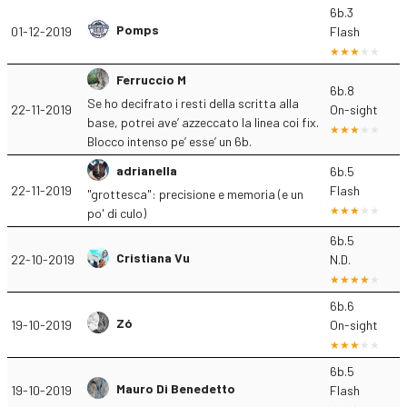
6b.3
Pomps
01-12-2019
Flash
Ferruccio M
6b.8
Se ho decifrato i resti della scritta alla
22-11-2019
On-sight
base, potrei ave’ azzeccato la linea coi fix.
Blocco intenso pe’ esse’ un 6b.
adrianella
6b.5
22-11-2019
Flash
"grottesca": precisione e memoria (e un
po' di culo)
6b.5
Cristiana Vu
22-10-2019
N.D.
6b.6
Zó
19-10-2019
On-sight
6b.5
Mauro Di Benedetto
19-10-2019
Flash