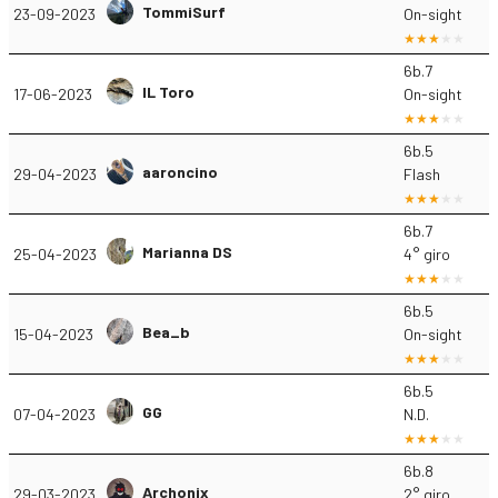
TommiSurf
23-09-2023
On-sight
6b.7
IL Toro
17-06-2023
On-sight
6b.5
aaroncino
29-04-2023
Flash
6b.7
Marianna DS
25-04-2023
4° giro
6b.5
Bea_b
15-04-2023
On-sight
6b.5
GG
07-04-2023
N.D.
6b.8
Archonix
29-03-2023
2° giro