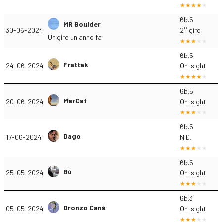
6b.5
MR Boulder
30-06-2024
2° giro
Un giro un anno fa
6b.5
Frattak
24-06-2024
On-sight
6b.5
MarCat
20-06-2024
On-sight
6b.5
Dago
17-06-2024
N.D.
6b.5
Bú
25-05-2024
On-sight
6b.3
Oronzo Canà
05-05-2024
On-sight