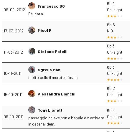
6b.4
Francesco 80
09-04-2012
On-sight
Delicata.
6b.5
Micol F
17-03-2012
N.D.
6b.3
Stefano Patelli
11-03-2012
On-sight
6b.3
Sgrella Man
10-11-2011
On-sight
molto bello il muretto finale
6b.2
Alessandra Bianchi
15-10-2011
On-sight
Tony Lionetti
6b.3
09-10-2011
On-sight
passaggio chiave non e banale e x arrivare
in catena idem.