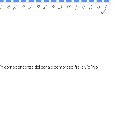
b+
6c+
7a
7b
7b+
7c+
8a
8b
8b+
9a/9a+
6c
7a+
7c
8a+
8c
 in corrispondenza del canale compreso fra le vie "No