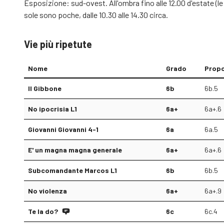
Esposizione: sud-ovest. All'ombra fino alle 12.00 d'estate (le 
sole sono poche, dalle 10.30 alle 14.30 circa.
Vie più ripetute
Nome
Grado
Prop
Il Gibbone
6b
6b.5
No ipocrisia L1
6a+
6a+.6
Giovanni Giovanni 4-1
6a
6a.5
E' un magna magna generale
6a+
6a+.6
Subcomandante Marcos L1
6b
6b.5
No violenza
6a+
6a+.9
Te la do?
6c
6c.4