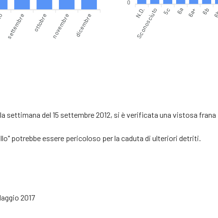
0
N.D.
5c
6a
6b
6
Sconosciuto
6a+
settembre
ottobre
dicembre
to
novembre
la settimana del 15 settembre 2012, si è verificata una vistosa frana
o" potrebbe essere pericoloso per la caduta di ulteriori detriti.
Maggio 2017