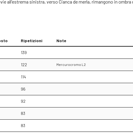
vie all'estrema sinistra, verso Cianca de merla, rimangono in ombra un 
osto
Ripetizioni
Note
139
122
Mercurocromo L2
114
96
92
83
83