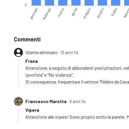
0
gennaio
marzo
aprile
giugno
luglio
febbraio
maggio
agos
Commenti
Utente eliminato
∙ 13 anni fa
Frana
Attenzione, a seguito di abbondanti precipitazioni, nel
ipocrisia" e "No violenza".
Di conseguenza, frequentare il settore "Febbre da Cavall
Francesco Marotta
∙ 9 anni fa
Vipera
Attenzione alle vipere! Sono proprio sotto la parete. 