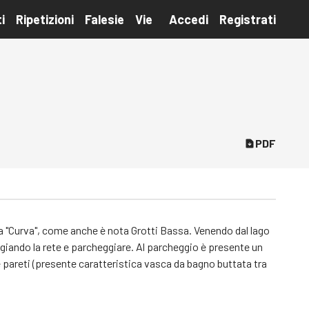
i
Ripetizioni
Falesie
Vie
Accedi
Registrati
PDF
la "Curva", come anche è nota Grotti Bassa. Venendo dal lago
ggiando la rete e parcheggiare. Al parcheggio è presente un
lle pareti (presente caratteristica vasca da bagno buttata tra