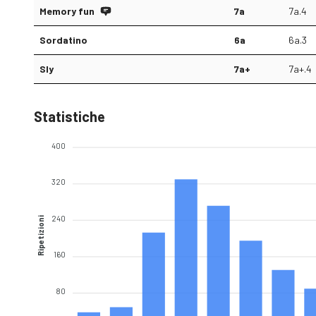
Memory fun
7a
7a.4
Sordatino
6a
6a.3
Sly
7a+
7a+.4
Statistiche
400
320
240
Ripetizioni
160
80