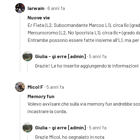
Iarwain
∙ 6 anni fa
Nuove vie
Er Fiata (L2, Subocmandante Marcos L1), circa 6c (gra
Mercurocromo (L2, No Ipocrisia L1), circa 6c+ (grado da
Entrambe possono essere fatte insieme all'L1, ma per 
Giulia - gi erre [admin]
∙ 5 anni fa
Grazie! Le ho inserite aggiungendo le informazioni 
Micol F
∙ 5 anni fa
Memory fun
Volevo avvisare che sulla via memory fun andrebbe sost
incastrare la corda.
Giulia - gi erre [admin]
∙ 5 anni fa
Grazie Micol, ho segnalato in nota