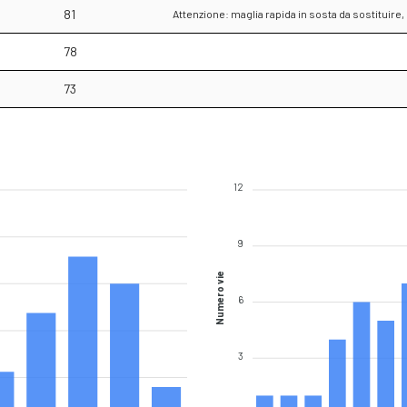
81
Attenzione: maglia rapida in sosta da sostituire,
78
73
12
9
Numero vie
6
3