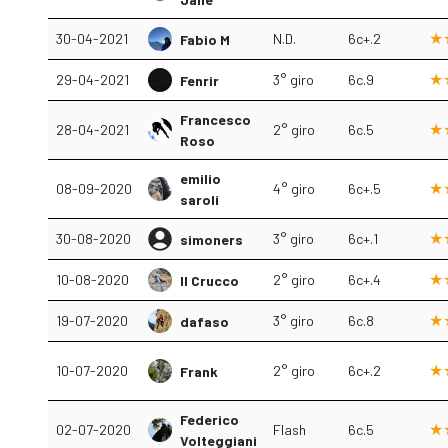
30-04-2021
N.D.
6c+.2
Fabio M
29-04-2021
3° giro
6c.9
Fenrir
Francesco
28-04-2021
2° giro
6c.5
Roso
emilio
08-09-2020
4° giro
6c+.5
saroli
30-08-2020
3° giro
6c+.1
simoners
10-08-2020
2° giro
6c+.4
Il Crucco
19-07-2020
3° giro
6c.8
dafaso
10-07-2020
2° giro
6c+.2
Frank
Federico
02-07-2020
Flash
6c.5
Volteggiani