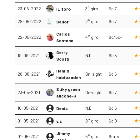
23-06-2022
3° giro
6c.7
IL Toro
28-05-2022
2° giro
6c.7
Sailor
Carlos
22-05-2022
4° giro
6c/6c+
Santana
Gerry
19-09-2021
N.D.
6c.5
Scotti
Hamid
28-08-2021
On-sight
6c.5
habibzadeh
Stiky green
23-05-2021
On-sight
6c.7
aucone-3
10-05-2021
N.D.
6c.5
Denis
01-05-2021
8° giro
6c.9
v.z
Jimmy
01-05-2021
6° giro
6c+.5
Jane