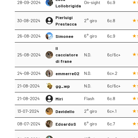
28-09-2024
On-sight
6c.9
Lollobrigida
Pierluigi
30-08-2024
2° giro
6c.8
Prestacca
26-08-2024
6° giro
6c.9
Simonee
Il
25-08-2024
cacciatore
N.D.
6c/6c+
di frane
24-08-2024
N.D.
6c+.2
emmerre02
21-08-2024
N.D.
6c/6c+
gg_wp
21-08-2024
Flash
6c.8
Miri
13-07-2024
2° giro
6c+.1
Davidello
08-07-2024
6° giro
6c.7
EdoardoS