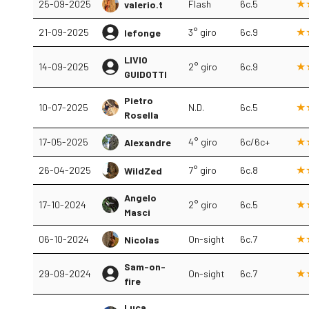
25-09-2025
Flash
6c.5
valerio.t
21-09-2025
3° giro
6c.9
lefonge
LIVIO
14-09-2025
2° giro
6c.9
GUIDOTTI
Pietro
10-07-2025
N.D.
6c.5
Rosella
17-05-2025
4° giro
6c/6c+
Alexandre
26-04-2025
7° giro
6c.8
WildZed
Angelo
17-10-2024
2° giro
6c.5
Masci
06-10-2024
On-sight
6c.7
Nicolas
Sam-on-
29-09-2024
On-sight
6c.7
fire
Luca