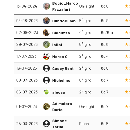
Bocio_Marco
13-04-2024
On-sight
6c.6
Fazzalari
03-08-2023
5° giro
6c.9
OlindoClimb
02-08-2023
4° giro
6c/6c+
Chicuzza
29-07-2023
5° giro
6c.6
lollol
17-07-2023
2° giro
6c.4
Marco C
16-07-2023
2° giro
6c.6
Casey Rant
09-07-2023
6° giro
6c.7
Michelino
06-07-2023
2° giro
6c.7
alecap
Ad maiora
01-07-2023
On-sight
6c.7
Dario
Simone
25-03-2023
Flash
6c.5
Tarini