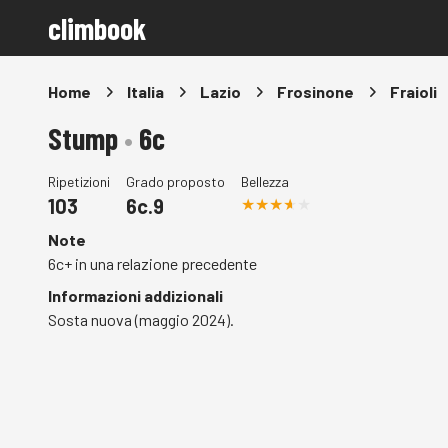
climbook
Home
Italia
Lazio
Frosinone
Fraioli
Stump
•
6c
Ripetizioni
Grado proposto
Bellezza
103
6c.9
Note
6c+ in una relazione precedente
Informazioni addizionali
Sosta nuova (maggio 2024).