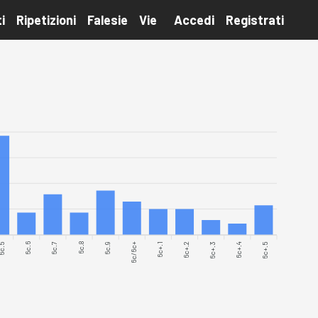
i
Ripetizioni
Falesie
Vie
Accedi
Registrati
c.5
6c.6
6c.7
6c.9
6c/6c+
6c+.1
6c+.2
6c+.3
6c+.4
6c+.5
6c.8