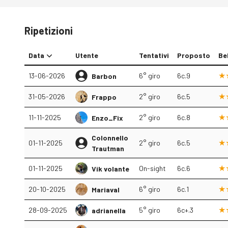
Ripetizioni
Data
Utente
Tentativi
Proposto
Be
13-06-2026
6° giro
6c.9
Barbon
31-05-2026
2° giro
6c.5
Frappo
11-11-2025
2° giro
6c.8
Enzo_Fix
Colonnello
01-11-2025
2° giro
6c.5
Trautman
01-11-2025
On-sight
6c.6
Vik volante
20-10-2025
6° giro
6c.1
Mariaval
28-09-2025
5° giro
6c+.3
adrianella