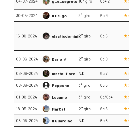
04-07-2024
10° giro
6c+.2
g_e_segreto
30-06-2024
3° giro
6c.9
Il Drugo
15-06-2024
2° giro
6c.5
elasticdominik
09-06-2024
2° giro
6c.9
Dario ☆
08-06-2024
N.D.
6c.7
martailfiore
08-06-2024
3° giro
6c.5
Peppone
01-06-2024
3° giro
6c/6c+
Lucamp
18-05-2024
2° giro
6c.6
MarCat
06-05-2024
N.D.
6c.5
Il Guardino