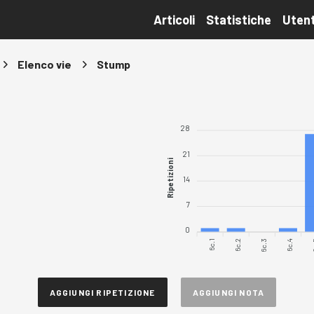
Articoli
Statistiche
Utent
Elenco vie
Stump
28
21
Ripetizioni
14
7
0
6c.1
6c.2
6c.3
6c.4
6
AGGIUNGI RIPETIZIONE
AGGIUNGI NOTA