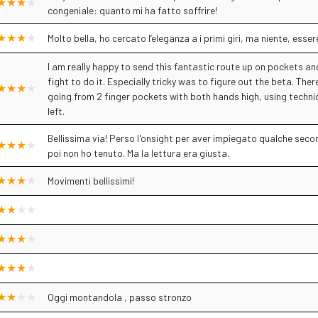
congeniale: quanto mi ha fatto soffrire!
Molto bella, ho cercato l’eleganza a i primi giri, ma niente, esser
I am really happy to send this fantastic route up on pockets a
fight to do it. Especially tricky was to figure out the beta. The
going from 2 finger pockets with both hands high, using technic
left.
Bellissima via! Perso l'onsight per aver impiegato qualche seco
poi non ho tenuto. Ma la lettura era giusta.
Movimenti bellissimi!
Oggi montandola , passo stronzo