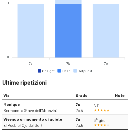
1
0
7a
7b
7c
Onsight
Flash
Rotpunkt
Ultime ripetizioni
Via
Grado
Note
Monique
7c
N.D.
Sermoneta (Rave dell'Abbazia)
7c.5
Vivendo un momento di quiete
7a
3° giro
El Pueblo (Ojo del Sol)
7a.5