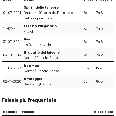
Spiriti delle tenebre
01-07-2021
Bassiano (Grotta del Pipistrello -
7c+
7a.6
Settore principale)
Effetto Purgatorio
10-07-2025
7a
7a.5
Fraioli
Dea
31-07-2021
7a
7a.5
La Buona Novella
Il ruggito del laicone
03-01-2015
7a
7a.2
Norma (Placche Rosse)
Iron man
19-03-2023
6c+
6c+.5
Norma (Placche Rosse)
Il miraggio
02-11-2020
6c
6c.5
Bassiano (Pensile)
Falesie più frequentate
Regione
Falesia
Ripetizioni