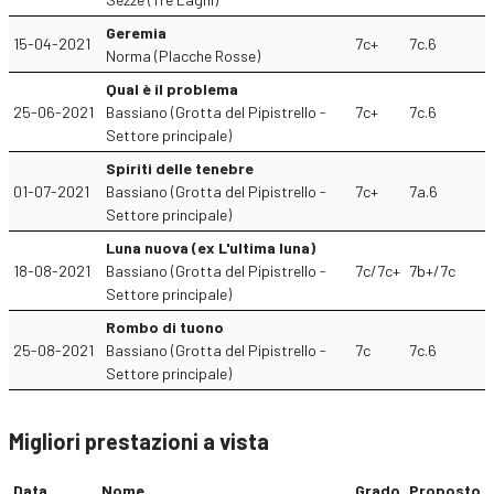
Geremia
15-04-2021
7c+
7c.6
Norma (Placche Rosse)
Qual è il problema
25-06-2021
Bassiano (Grotta del Pipistrello -
7c+
7c.6
Settore principale)
Spiriti delle tenebre
01-07-2021
Bassiano (Grotta del Pipistrello -
7c+
7a.6
Settore principale)
Luna nuova (ex L'ultima luna)
18-08-2021
Bassiano (Grotta del Pipistrello -
7c/7c+
7b+/7c
Settore principale)
Rombo di tuono
25-08-2021
Bassiano (Grotta del Pipistrello -
7c
7c.6
Settore principale)
Migliori prestazioni a vista
Data
Nome
Grado
Proposto