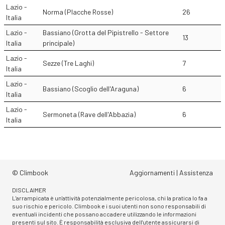
Lazio -
Norma (Placche Rosse)
26
Italia
Lazio -
Bassiano (Grotta del Pipistrello - Settore
13
Italia
principale)
Lazio -
Sezze (Tre Laghi)
7
Italia
Lazio -
Bassiano (Scoglio dell'Araguna)
6
Italia
Lazio -
Sermoneta (Rave dell'Abbazia)
6
Italia
© Climbook
Aggiornamenti
|
Assistenza
DISCLAIMER
L'arrampicata è un'attività potenzialmente pericolosa, chi la pratica lo fa a
suo rischio e pericolo. Climbook e i suoi utenti non sono responsabili di
eventuali incidenti che possano accadere utilizzando le informazioni
presenti sul sito. È responsabilità esclusiva dell'utente assicurarsi di