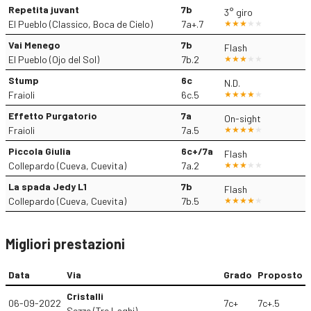
Repetita juvant
7b
3° giro
El Pueblo (Classico, Boca de Cielo)
7a+.7
Vai Menego
7b
Flash
El Pueblo (Ojo del Sol)
7b.2
Stump
6c
N.D.
Fraioli
6c.5
Effetto Purgatorio
7a
On-sight
Fraioli
7a.5
Piccola Giulia
6c+/7a
Flash
Collepardo (Cueva, Cuevita)
7a.2
La spada Jedy L1
7b
Flash
Collepardo (Cueva, Cuevita)
7b.5
Migliori prestazioni
Data
Via
Grado
Proposto
Cristalli
06-09-2022
7c+
7c+.5
Sezze (Tre Laghi)