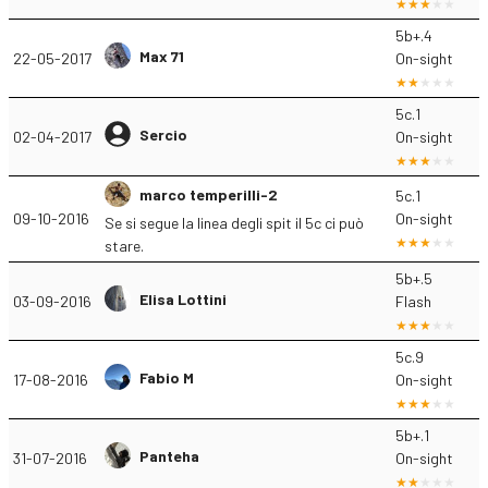
5b+.4
Max 71
22-05-2017
On-sight
5c.1
Sercio
02-04-2017
On-sight
marco temperilli-2
5c.1
09-10-2016
On-sight
Se si segue la linea degli spit il 5c ci può
stare.
5b+.5
Elisa Lottini
03-09-2016
Flash
5c.9
Fabio M
17-08-2016
On-sight
5b+.1
Panteha
31-07-2016
On-sight