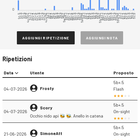
0
4c.5
4c.6
4c.7
4c.8
4c.9
4c/4c+
4c+.1
4c+.2
4c+.3
4c+.4
4c+.5
4c+.6
4c+.7
4c+.8
4c+.9
4c+/5a
5a.1
5a.2
5a.3
5a.4
5a.5
5a.6
5a.7
5a.8
5a.9
5a/5a+
5a+.1
5a+.2
5a+.3
5a+.4
5a+.5
5a+.6
5a+.8
5a+.9
5a+/5b
5b.1
5b.2
5b.3
5b.4
5b.5
5b.6
5b.7
5b.8
5b.9
5b/5b+
5b+.1
5b+.2
5b+.3
5b+.4
5b+.5
5b+.6
5b+.7
5b+.8
5b+.9
5b+/5c
5c.1
5c.2
5c.3
5c.4
5c.5
5c.6
5c.7
5c.8
5c.9
5a+.7
AGGIUNGI RIPETIZIONE
AGGIUNGI NOTA
Ripetizioni
Data
Utente
Proposto
5b+.5
Frosty
04-07-2026
Flash
5b+.5
Scory
04-07-2026
On-sight
Occhio nido api 🐝 🐝. Anello in catena
5b+.5
SimoneAtt
21-06-2026
On-sight