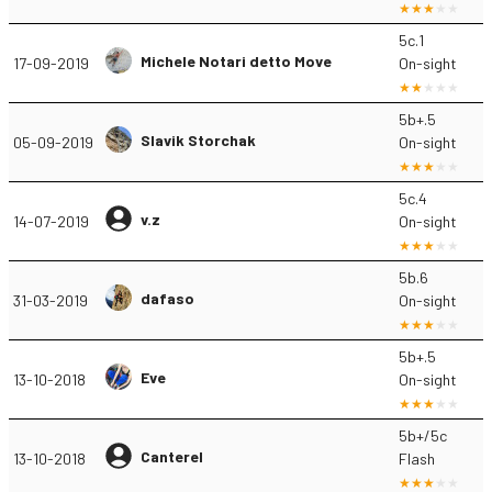
5c.1
Michele Notari detto Move
17-09-2019
On-sight
5b+.5
Slavik Storchak
05-09-2019
On-sight
5c.4
v.z
14-07-2019
On-sight
5b.6
dafaso
31-03-2019
On-sight
5b+.5
Eve
13-10-2018
On-sight
5b+/5c
Canterel
13-10-2018
Flash