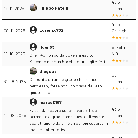
4c.5
Filippo Patelli
12-11-2025
Flash
4c.5
Lorenzo762
09-11-2025
On-sight
Ilgen93
5b/5b+
10-10-2025
N.D.
Che il 4b non so da dove sia uscito.
Secondo me è un 5b/5b+ a tutti gli effetti
diegoba
5b.1
Chiodata strana e grado che mi lascia
31-08-2025
Flash
perplesso, forse non l'ho presa dal lato
giusto... bò
marco0167
4c.5
Fatta da scalzi e super divertente, e
10-08-2025
Flash
permette a gradi come questo di essere
scalati anche da chi è un po' più esperto in
maniera alternativa