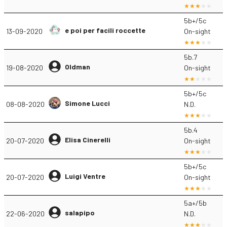
5b+/5c
e poi per facili roccette
13-09-2020
On-sight
5b.7
Oldman
19-08-2020
On-sight
5b+/5c
Simone Lucci
08-08-2020
N.D.
5b.4
Elisa Cinerelli
20-07-2020
On-sight
5b+/5c
Luigi Ventre
20-07-2020
On-sight
5a+/5b
salapipo
22-06-2020
N.D.