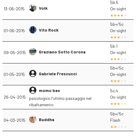
5b.5
Volk
13-06-2015
On-sight
5b+/5c
Vito Rock
01-06-2015
On-sight
5b.1
Graziano Sotto Corona
09-05-2015
On-sight
5b+/5c
Gabriele Frescucci
01-05-2015
On-sight
momo bas
5c.4
26-04-2015
On-sight
psicologico l'ultimo passaggio nel
ribaltamento
5b+/5c
Buddha
04-03-2015
Flash