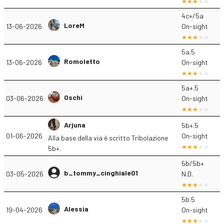
4c+/5a
LoreM
13-06-2026
On-sight
5a.5
Romoletto
13-06-2026
On-sight
5a+.5
Oschi
03-06-2026
On-sight
Arjuna
5b+.5
01-06-2026
On-sight
Alla base della via è scritto Tribolazione
5b+.
5b/5b+
b_tommy_cinghiale01
03-05-2026
N.D.
5b.5
Alessia
19-04-2026
On-sight