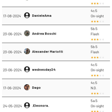
4c.5
DanieleAma
17-08-2024
On-sight
5b.5
Andrea Boschi
23-06-2024
Flash
5b.5
Alexander Mariotti
23-06-2024
Flash
4c.5
wednesday24
23-06-2024
On-sight
4c.5
Dago
17-06-2024
N.D.
5a.5
.Eleonora.
24-05-2024
On-sight