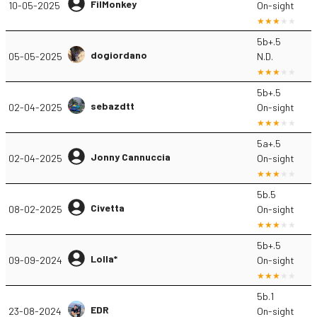
FilMonkey
10-05-2025
On-sight
5b+.5
dogiordano
05-05-2025
N.D.
5b+.5
sebazdtt
02-04-2025
On-sight
5a+.5
Jonny Cannuccia
02-04-2025
On-sight
5b.5
Civetta
08-02-2025
On-sight
5b+.5
Lolla*
09-09-2024
On-sight
5b.1
EDR
23-08-2024
On-sight