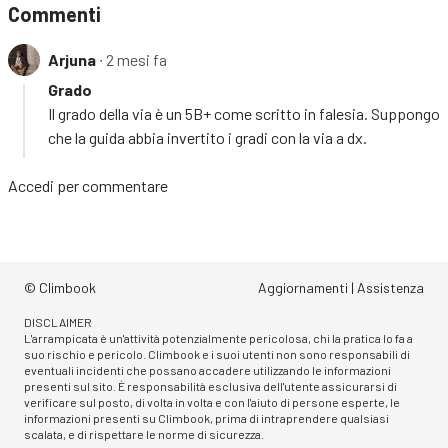
Commenti
Arjuna
∙ 2 mesi fa
Grado
Il grado della via è un 5B+ come scritto in falesia. Suppongo
che la guida abbia invertito i gradi con la via a dx.
Accedi
per commentare
© Climbook
Aggiornamenti
|
Assistenza
DISCLAIMER
L'arrampicata è un'attività potenzialmente pericolosa, chi la pratica lo fa a
suo rischio e pericolo. Climbook e i suoi utenti non sono responsabili di
eventuali incidenti che possano accadere utilizzando le informazioni
presenti sul sito. È responsabilità esclusiva dell'utente assicurarsi di
verificare sul posto, di volta in volta e con l'aiuto di persone esperte, le
informazioni presenti su Climbook, prima di intraprendere qualsiasi
scalata, e di rispettare le norme di sicurezza.