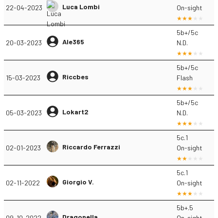
Luca Lombi
22-04-2023
On-sight
5b+/5c
Ale365
20-03-2023
N.D.
5b+/5c
Riccbes
15-03-2023
Flash
5b+/5c
Lokart2
05-03-2023
N.D.
5c.1
Riccardo Ferrazzi
02-01-2023
On-sight
5c.1
Giorgio V.
02-11-2022
On-sight
5b+.5
Dragonella
09-10-2022
On-sight