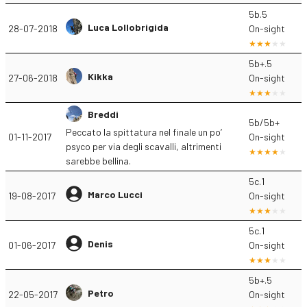
5b.5
Luca Lollobrigida
28-07-2018
On-sight
5b+.5
Kikka
27-06-2018
On-sight
Breddi
5b/5b+
Peccato la spittatura nel finale un po’
01-11-2017
On-sight
psyco per via degli scavalli, altrimenti
sarebbe bellina.
5c.1
Marco Lucci
19-08-2017
On-sight
5c.1
Denis
01-06-2017
On-sight
5b+.5
Petro
22-05-2017
On-sight