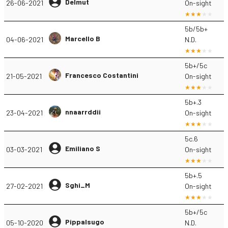
Delmut
26-06-2021
On-sight
5b/5b+
Marcello B
04-06-2021
N.D.
5b+/5c
Francesco Costantini
21-05-2021
On-sight
5b+.3
nnaarrddii
23-04-2021
On-sight
5c.6
Emiliano S
03-03-2021
On-sight
5b+.5
Sghi_M
27-02-2021
On-sight
5b+/5c
Pippalsugo
05-10-2020
N.D.