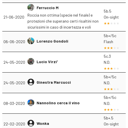
Ferruccio M
5b.5
Roccia non ottima (specie nel finale) e
21-06-2020
On-sight
protezioni che superano certi risaltini non
sicurissimi in caso di incertezza e voli
5b+/5c
Lorenzo Gondoli
06-06-2020
Flash
5c.3
Lucio Virzi'
24-05-2020
N.D.
5b+/5c
Ginestra Marcucci
24-05-2020
N.D.
5b+/5c
Nannolino cerca il vino
08-03-2020
N.D.
5b+.5
Wonka
22-02-2020
On-sight