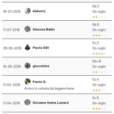
5b.3
Gaheris
16-07-2016
On-sight
5b.5
Simone Balbi
11-07-2016
On-sight
5c.3
Paolo DDI
28-05-2016
On-sight
5b+.8
giocchins
16-05-2016
On-sight
5c.4
Paolo D.
11-04-2016
On-sight
Arrivo in catena da leggere bene
5c.5
Giovane Seme Lunare
11-04-2016
On-sight