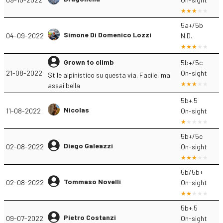
5a+/5b
Simone Di Domenico Lozzi
04-09-2022
N.D.
Grown to climb
5b+/5c
21-08-2022
On-sight
Stile alpinistico su questa via. Facile, ma
assai bella
5b+.5
Nicolas
11-08-2022
On-sight
5b+/5c
Diego Galeazzi
02-08-2022
On-sight
5b/5b+
Tommaso Novelli
02-08-2022
On-sight
5b+.5
Pietro Costanzi
09-07-2022
On-sight