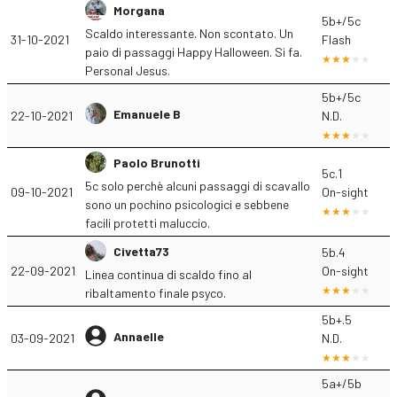
Morgana
5b+/5c
Scaldo interessante. Non scontato. Un
31-10-2021
Flash
paio di passaggi Happy Halloween. Si fa.
Personal Jesus.
5b+/5c
Emanuele B
22-10-2021
N.D.
Paolo Brunotti
5c.1
5c solo perchè alcuni passaggi di scavallo
09-10-2021
On-sight
sono un pochino psicologici e sebbene
facili protetti maluccio.
Civetta73
5b.4
22-09-2021
On-sight
Linea continua di scaldo fino al
ribaltamento finale psyco.
5b+.5
Annaelle
03-09-2021
N.D.
5a+/5b