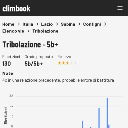
climbook
Home
Italia
Lazio
Sabina
Configni
Elenco vie
Tribolazione
Tribolazione
•
5b+
Ripetizioni
Grado proposto
Bellezza
130
5b/5b+
Note
4c in una relazione precedente, probabile errore di battitura
32
24
Ripetizioni
16
8