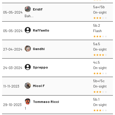
5a+/5b
Eridif
05-05-2024
On-sight
Bah…
5b.2
Raffaello
05-05-2024
Flash
5a.5
Gandhi
27-04-2024
On-sight
4c.5
Spreppo
24-03-2024
On-sight
5b+/5c
Micol F
11-11-2023
On-sight
5b.1
Tommaso Ricci
29-10-2023
On-sight
1