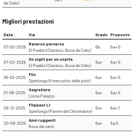
de Cielo)
Migliori prestazioni
Data
Via
Grado
Proposto
Reverso perverso
07-02-2026
6b
6a+.5
El Pueblo (Classico, Boca de Cielo)
On sight per un ospite
07-02-2026
6a+
6a+.5
El Pueblo (Classico, Boca de Cielo)
Flic
30-03-2025
6a+
6a+.5
Sperlonga (Il mercatino delle pulci)
Segretiere
01-08-2025
6a+
6a+.5
Liscia Palazzo
Flippaut L1
28-12-2025
6a+
6a+.1
Sperlonga (Parete del Chiromante)
Anni ruggenti
20-09-2025
6a+
6a.5
Rosa dei venti