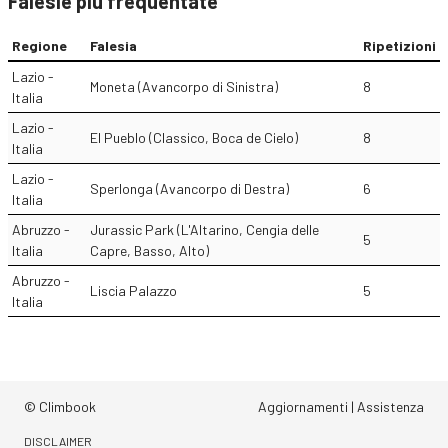
Falesie più frequentate
Regione
Falesia
Ripetizioni
Lazio -
Moneta (Avancorpo di Sinistra)
8
Italia
Lazio -
El Pueblo (Classico, Boca de Cielo)
8
Italia
Lazio -
Sperlonga (Avancorpo di Destra)
6
Italia
Abruzzo -
Jurassic Park (L'Altarino, Cengia delle
5
Italia
Capre, Basso, Alto)
Abruzzo -
Liscia Palazzo
5
Italia
© Climbook
Aggiornamenti
|
Assistenza
DISCLAIMER