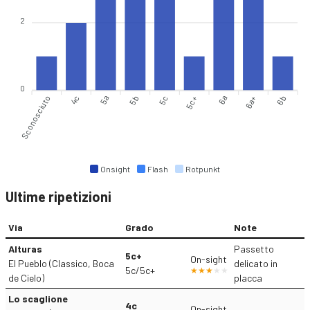
2
0
Sconosciuto
5a
5b
5c+
6a
6b
4c
5c
6a+
Onsight
Flash
Rotpunkt
Ultime ripetizioni
Via
Grado
Note
Alturas
Passetto
5c+
On-sight
El Pueblo (Classico, Boca
delicato in
5c/5c+
de Cielo)
placca
Lo scaglione
4c
On-sight