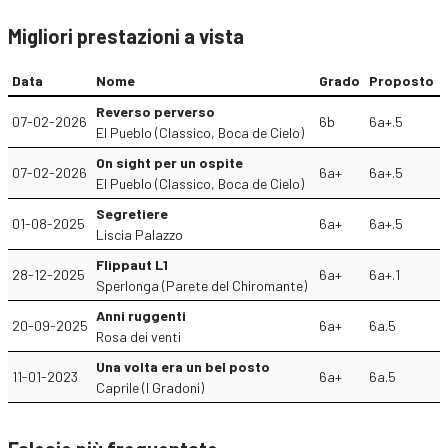
Migliori prestazioni a vista
Data
Nome
Grado
Proposto
Reverso perverso
07-02-2026
6b
6a+.5
El Pueblo (Classico, Boca de Cielo)
On sight per un ospite
07-02-2026
6a+
6a+.5
El Pueblo (Classico, Boca de Cielo)
Segretiere
01-08-2025
6a+
6a+.5
Liscia Palazzo
Flippaut L1
28-12-2025
6a+
6a+.1
Sperlonga (Parete del Chiromante)
Anni ruggenti
20-09-2025
6a+
6a.5
Rosa dei venti
Una volta era un bel posto
11-01-2023
6a+
6a.5
Caprile (I Gradoni)