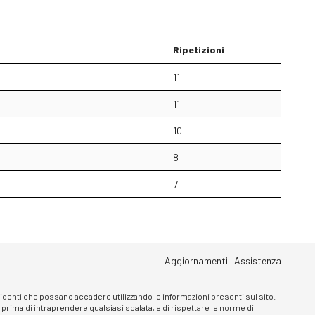
Ripetizioni
11
11
10
8
7
Aggiornamenti
|
Assistenza
ncidenti che possano accadere utilizzando le informazioni presenti sul sito.
, prima di intraprendere qualsiasi scalata, e di rispettare le norme di