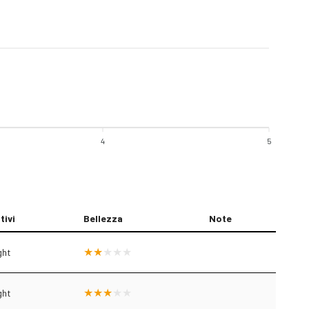
4
5
tivi
Bellezza
Note
ght
ght