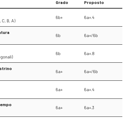
Grado
Proposto
6b+
6a+.4
, C, B, A)
ntura
6b
6a+/6b
6b
6a+.8
igonali)
astrino
6a+
6a+/6b
6a+
6a+.4
 tempo
6a+
6a+.3