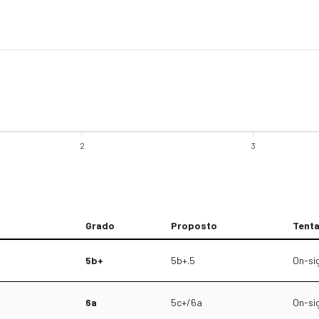
2
3
Grado
Proposto
Tenta
5b+
5b+.5
On-si
6a
5c+/6a
On-si