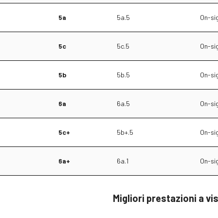
5a
5a.5
On-si
5c
5c.5
On-si
5b
5b.5
On-si
6a
6a.5
On-si
5c+
5b+.5
On-si
6a+
6a.1
On-si
Migliori prestazioni a vi