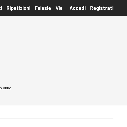
i
Ripetizioni
Falesie
Vie
Accedi
Registrati
mo anno