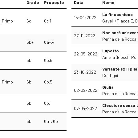
Grado
Proposto
Data
Nome
La finocchiona
16-04-2022
, Primo
6c
6c.1
Gavelli (Placca E, D
Non sarà un'avve
27-11-2022
Penna della Rocca
6b+
6a+.4
Lupetto
22-05-2022
Amelia (Blocchi Pol
6b
6b.5
Variante sx Il pil
23-10-2022
Configni
, Primo
6b
6b.5
Giulia
02-02-2022
Penna della Rocca
6b
6b.1
Clessidre senza
07-04-2022
Penna della Rocca
6b
6a+/6b