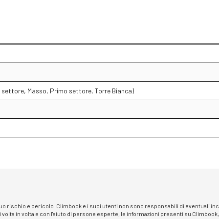
 settore, Masso, Primo settore, Torre Bianca)
 suo rischio e pericolo. Climbook e i suoi utenti non sono responsabili di eventuali i
i volta in volta e con l'aiuto di persone esperte, le informazioni presenti su Climbook