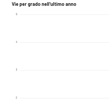
Vie per grado nell'ultimo anno
5
4
3
2