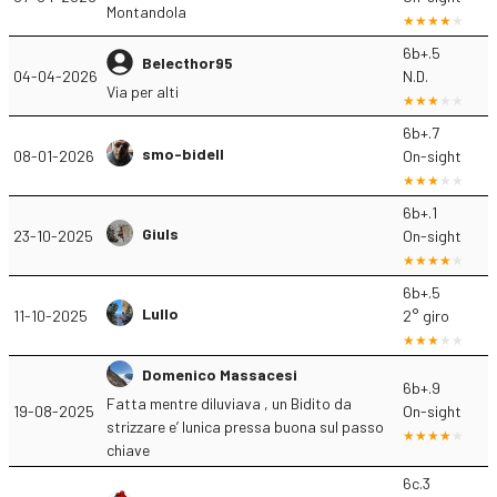
Montandola
6b+.5
Belecthor95
04-04-2026
N.D.
Via per alti
6b+.7
smo-bidell
08-01-2026
On-sight
6b+.1
Giuls
23-10-2025
On-sight
6b+.5
Lullo
11-10-2025
2° giro
Domenico Massacesi
6b+.9
Fatta mentre diluviava , un Bidito da
19-08-2025
On-sight
strizzare e’ lunica pressa buona sul passo
chiave
6c.3