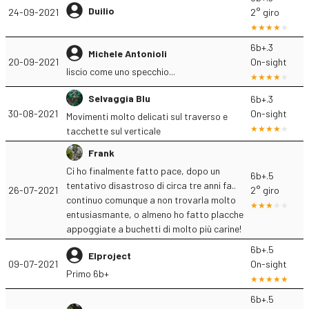
Duilio
24-09-2021
2° giro
6b+.3
Michele Antonioli
20-09-2021
On-sight
liscio come uno specchio...
Selvaggia Blu
6b+.3
30-08-2021
On-sight
Movimenti molto delicati sul traverso e
tacchette sul verticale
Frank
Ci ho finalmente fatto pace, dopo un
6b+.5
tentativo disastroso di circa tre anni fa..
26-07-2021
2° giro
continuo comunque a non trovarla molto
entusiasmante, o almeno ho fatto placche
appoggiate a buchetti di molto più carine!
6b+.5
Elproject
09-07-2021
On-sight
Primo 6b+
6b+.5