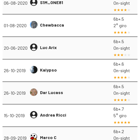
S1M_ONE81
06-08-2020
On-sight
6b+.5
Chewbacca
01-08-2020
2° giro
6b+.5
Luc Arix
20-06-2020
On-sight
6b+.6
Kalypso
26-10-2019
On-sight
6b+.5
Dar Lucass
26-10-2019
On-sight
6b+.7
Andrea Ricci
15-10-2019
5° giro
6b+.2
Marco C
28-09-2019
On-sight