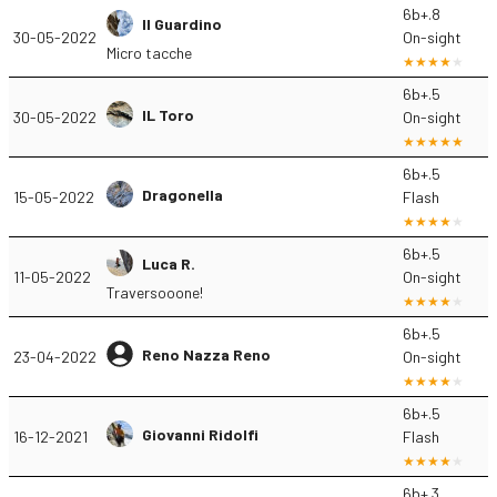
6b+.8
Il Guardino
30-05-2022
On-sight
Micro tacche
6b+.5
IL Toro
30-05-2022
On-sight
6b+.5
Dragonella
15-05-2022
Flash
6b+.5
Luca R.
11-05-2022
On-sight
Traversooone!
6b+.5
Reno Nazza Reno
23-04-2022
On-sight
6b+.5
Giovanni Ridolfi
16-12-2021
Flash
6b+.3