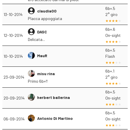
6b+.5
claudia00
13-10-2014
2° giro
Placca appoggiata
6b+.6
DASC
12-10-2014
On-sight
Delicata...
6b+.5
MauR
10-10-2014
Flash
6b+.1
misu rina
23-09-2014
2° giro
Primo 6b+!!
6b+.5
herbert ballerina
20-09-2014
On-sight
6b+.5
Antonio Di Martino
06-09-2014
On-sight