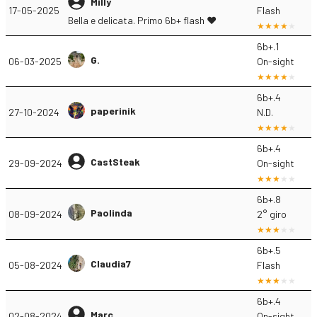
Milly
17-05-2025
Flash
Bella e delicata. Primo 6b+ flash ❤️
6b+.1
G.
06-03-2025
On-sight
6b+.4
paperinik
27-10-2024
N.D.
6b+.4
CastSteak
29-09-2024
On-sight
6b+.8
Paolinda
08-09-2024
2° giro
6b+.5
Claudia7
05-08-2024
Flash
6b+.4
Marc
02-08-2024
On-sight