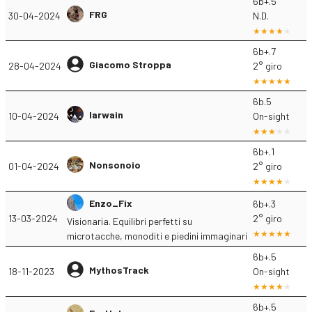
6b+.5
FRG
30-04-2024
N.D.
6b+.7
Giacomo Stroppa
28-04-2024
2° giro
6b.5
Iarwain
10-04-2024
On-sight
6b+.1
Nonsonoio
01-04-2024
2° giro
Enzo_Fix
6b+.3
13-03-2024
2° giro
Visionaria. Equilibri perfetti su
microtacche, monoditi e piedini immaginari
6b+.5
MythosTrack
18-11-2023
On-sight
6b+.5