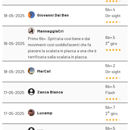
6b+.4
Giovanni Dal Ben
18-05-2025
On-sight
MannaggiaCri
6b+.5
Primo 6b+. Spittata così bene e dai
18-05-2025
3° giro
movimenti così soddisfacenti che fa
piacere la scalata in placca a una che è
terrificata salla scalata in placca.
6b+.2
MarCat
18-05-2025
On-sight
6b+.5
Zanca Bianca
17-05-2025
Flash
6b+.7
Lucamp
17-05-2025
2° giro
6b+.5