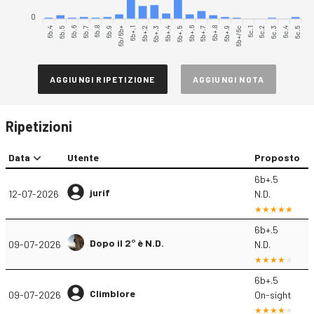
0
6b.4
6b.5
6b.6
6b.7
6b.8
6b/6b+
6b+.1
6b+.2
6b+.3
6b+.4
6b+.5
6b+.6
6b+.7
6b+.8
6b+.9
6c.1
6c.2
6c.3
6c.4
6c.5
6b.9
6b+/6c
AGGIUNGI RIPETIZIONE
AGGIUNGI NOTA
Ripetizioni
Data
Utente
Proposto
6b+.5
jurif
12-07-2026
N.D.
6b+.5
Dopo il 2° è N.D.
09-07-2026
N.D.
6b+.5
Climblore
09-07-2026
On-sight