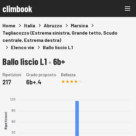
climbook
Home
Italia
Abruzzo
Marsica
Tagliacozzo (Estrema sinistra, Grande tetto, Scudo
centrale, Estrema destra)
Elenco vie
Ballo liscio L1
Ballo liscio L1
•
6b+
Ripetizioni
Grado proposto
Bellezza
217
6b+.4
120
90
Ripetizioni
60
30