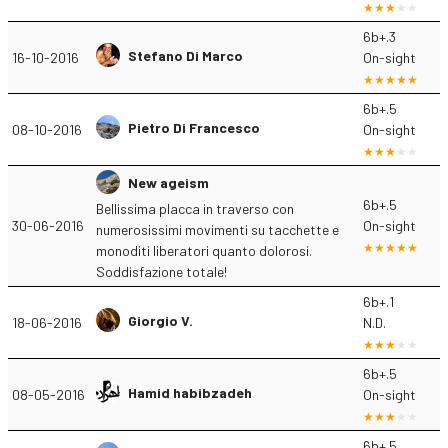
6b+.3
Stefano Di Marco
16-10-2016
On-sight
6b+.5
Pietro Di Francesco
08-10-2016
On-sight
New ageism
6b+.5
Bellissima placca in traverso con
30-06-2016
On-sight
numerosissimi movimenti su tacchette e
monoditi liberatori quanto dolorosi.
Soddisfazione totale!
6b+.1
Giorgio V.
18-06-2016
N.D.
6b+.5
Hamid habibzadeh
08-05-2016
On-sight
6b+.5