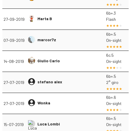
6b+.3
Marta B
27-09-2019
Flash
6b+.5
marcor7z
07-09-2019
On-sight
6c.5
Giulio Carlo
14-08-2019
On-sight
6b+.5
stefano alex
27-07-2019
2° giro
6b+.6
Wonka
27-07-2019
On-sight
6b+.5
Luca Lombi
15-07-2019
On-sight