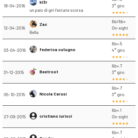
kl3r
18-04-2016
3° giro
un paio di giri l'estate scorsa
6b/6b+
Zac
12-04-2016
On-sight
Bella
6b+.5
federica cutugno
03-04-2016
4° giro
6b+.7
Beetroot
31-12-2015
3° giro
6b+.7
Nicola Carusi
05-10-2015
3° giro
6b+.1
cristiano iurisci
27-09-2015
On-sight
6b+.7