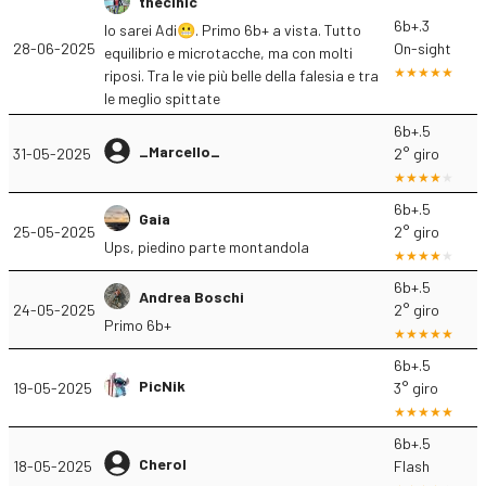
thecinic
6b+.3
Io sarei Adi😬. Primo 6b+ a vista. Tutto
28-06-2025
On-sight
equilibrio e microtacche, ma con molti
riposi. Tra le vie più belle della falesia e tra
le meglio spittate
6b+.5
_Marcello_
31-05-2025
2° giro
6b+.5
Gaia
25-05-2025
2° giro
Ups, piedino parte montandola
6b+.5
Andrea Boschi
24-05-2025
2° giro
Primo 6b+
6b+.5
PicNik
19-05-2025
3° giro
6b+.5
Cherol
18-05-2025
Flash