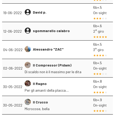
6b+.5
David p.
19-06-2022
On-sight
6b+.6
sgommarello calabro
12-06-2022
2° giro
6b+.5
Alessandro "ZAC"
04-06-2022
3° giro
6b+.5
Il Compressor (Pidam)
02-06-2022
On-sight
Di scaldo non è il massimo per le dita
6b+.8
Il Ragno
30-05-2022
On-sight
Per gli amanti della placca....
6b+.9
Il Crucco
30-05-2022
On-sight
Microcose, bella