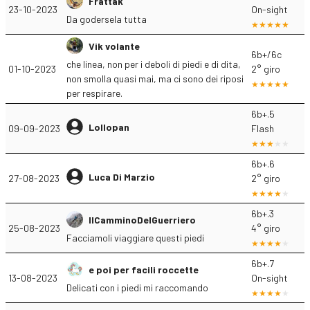
Frattak
23-10-2023
On-sight
Da godersela tutta
Vik volante
6b+/6c
che linea, non per i deboli di piedi e di dita,
01-10-2023
2° giro
non smolla quasi mai, ma ci sono dei riposi
per respirare.
6b+.5
Lollopan
09-09-2023
Flash
6b+.6
Luca Di Marzio
27-08-2023
2° giro
6b+.3
IlCamminoDelGuerriero
25-08-2023
4° giro
Facciamoli viaggiare questi piedi
6b+.7
e poi per facili roccette
13-08-2023
On-sight
Delicati con i piedi mi raccomando