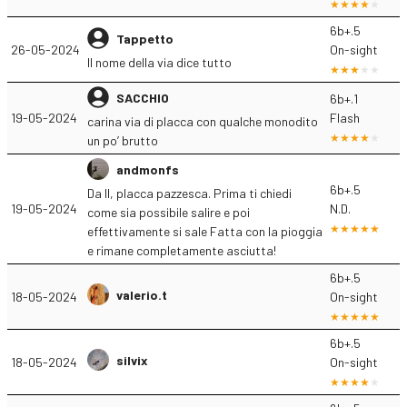
6b+.5
Tappetto
26-05-2024
On-sight
Il nome della via dice tutto
SACCHIO
6b+.1
19-05-2024
Flash
carina via di placca con qualche monodito
un po’ brutto
andmonfs
6b+.5
Da II, placca pazzesca. Prima ti chiedi
19-05-2024
N.D.
come sia possibile salire e poi
effettivamente si sale Fatta con la pioggia
e rimane completamente asciutta!
6b+.5
valerio.t
18-05-2024
On-sight
6b+.5
silvix
18-05-2024
On-sight