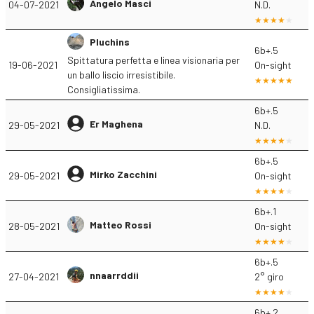
Angelo Masci
04-07-2021
N.D.
Pluchins
6b+.5
Spittatura perfetta e linea visionaria per
19-06-2021
On-sight
un ballo liscio irresistibile.
Consigliatissima.
6b+.5
Er Maghena
29-05-2021
N.D.
6b+.5
Mirko Zacchini
29-05-2021
On-sight
6b+.1
Matteo Rossi
28-05-2021
On-sight
6b+.5
nnaarrddii
27-04-2021
2° giro
6b+.2