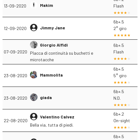
Makim
13-09-2020
Flash
6b+.5
Jimmy Jane
12-09-2020
2° giro
Giorgio Alfidi
6b+.5
07-09-2020
Flash
Placca di continuità su buchetti e
microtacche
6b+.5
Mammolita
23-08-2020
5° giro
6b+.5
giada
23-08-2020
N.D.
6b+.2
Valentino Calvez
22-08-2020
On-sight
Bella via, tutta di piedi.
6b+.5