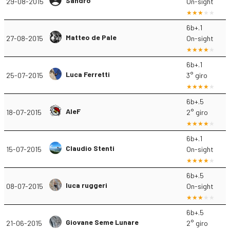
Sandro
29-08-2015
On-sight
6b+.1
Matteo de Pale
27-08-2015
On-sight
6b+.1
Luca Ferretti
25-07-2015
3° giro
6b+.5
AleF
18-07-2015
2° giro
6b+.1
Claudio Stenti
15-07-2015
On-sight
6b+.5
luca ruggeri
08-07-2015
On-sight
6b+.5
Giovane Seme Lunare
21-06-2015
2° giro