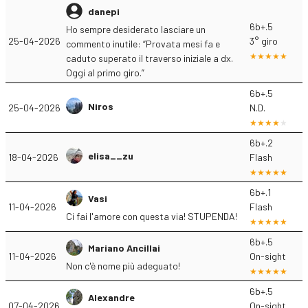
danepi
6b+.5
Ho sempre desiderato lasciare un
25-04-2026
3° giro
commento inutile: “Provata mesi fa e
caduto superato il traverso iniziale a dx.
Oggi al primo giro.”
6b+.5
Niros
25-04-2026
N.D.
6b+.2
elisa__zu
18-04-2026
Flash
6b+.1
Vasi
11-04-2026
Flash
Ci fai l'amore con questa via! STUPENDA!
6b+.5
Mariano Ancillai
11-04-2026
On-sight
Non c'è nome più adeguato!
6b+.5
Alexandre
07-04-2026
On-sight