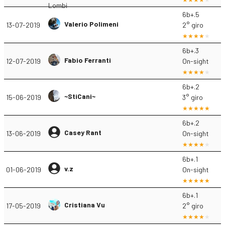
6b+.5
Valerio Polimeni
13-07-2019
2° giro
6b+.3
Fabio Ferranti
12-07-2019
On-sight
6b+.2
~StiCani~
15-06-2019
3° giro
6b+.2
Casey Rant
13-06-2019
On-sight
6b+.1
v.z
01-06-2019
On-sight
6b+.1
Cristiana Vu
17-05-2019
2° giro