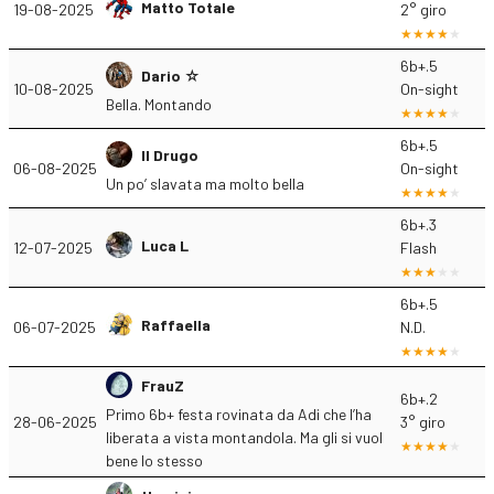
Matto Totale
19-08-2025
2° giro
6b+.5
Dario ☆
10-08-2025
On-sight
Bella. Montando
6b+.5
Il Drugo
06-08-2025
On-sight
Un po’ slavata ma molto bella
6b+.3
Luca L
12-07-2025
Flash
6b+.5
Raffaella
06-07-2025
N.D.
FrauZ
6b+.2
Primo 6b+ festa rovinata da Adi che l’ha
28-06-2025
3° giro
liberata a vista montandola. Ma gli si vuol
bene lo stesso