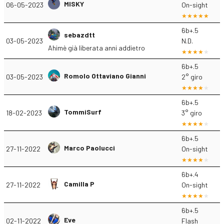
MISKY
06-05-2023
On-sight
6b+.5
sebazdtt
03-05-2023
N.D.
Ahimè già liberata anni addietro
6b+.5
Romolo Ottaviano Gianni
03-05-2023
2° giro
6b+.5
TommiSurf
18-02-2023
3° giro
6b+.5
Marco Paolucci
27-11-2022
On-sight
6b+.4
Camilla P
27-11-2022
On-sight
6b+.5
Eve
02-11-2022
Flash