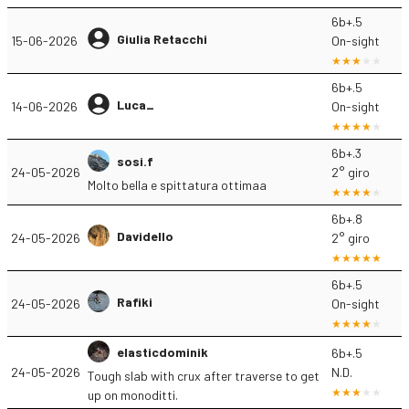
6b+.5
Giulia Retacchi
15-06-2026
On-sight
6b+.5
Luca_
14-06-2026
On-sight
6b+.3
sosi.f
24-05-2026
2° giro
Molto bella e spittatura ottimaa
6b+.8
Davidello
24-05-2026
2° giro
6b+.5
Rafiki
24-05-2026
On-sight
elasticdominik
6b+.5
24-05-2026
N.D.
Tough slab with crux after traverse to get
up on monoditti.