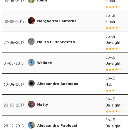
03-06-2017
Flash
6b+.5
Margherita Lanterna
02-06-2017
Flash
6b+.4
Mauro Di Benedetto
27-05-2017
On-sight
6b+.5
Wallace
01-05-2017
On-sight
6b+.5
Alessandro Anemona
30-04-2017
N.D.
6b+.5
Natty
26-03-2017
On-sight
6b+.5
Alessandro Paolucci
28-12-2016
On-sight