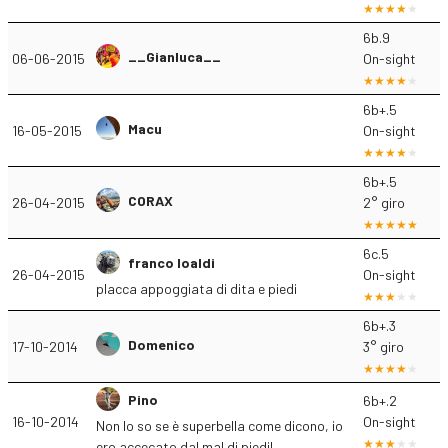
6b.9
__Gianluca__
06-06-2015
On-sight
6b+.5
Macu
16-05-2015
On-sight
6b+.5
CORAX
26-04-2015
2° giro
6c.5
franco loaldi
26-04-2015
On-sight
placca appoggiata di dita e piedi
6b+.3
Domenico
17-10-2014
3° giro
Pino
6b+.2
16-10-2014
On-sight
Non lo so se è superbella come dicono, io
ero accecato dal mal di piedi!