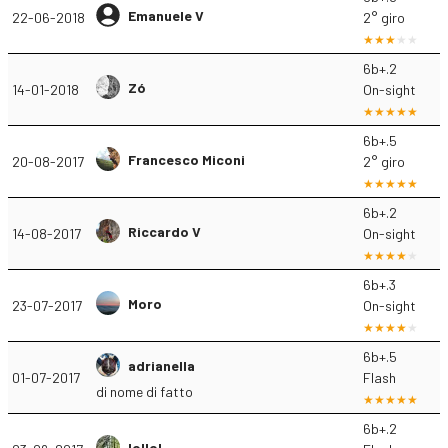
Emanuele V
22-06-2018
2° giro
6b+.2
Zó
14-01-2018
On-sight
6b+.5
Francesco Miconi
20-08-2017
2° giro
6b+.2
Riccardo V
14-08-2017
On-sight
6b+.3
Moro
23-07-2017
On-sight
6b+.5
adrianella
01-07-2017
Flash
di nome di fatto
6b+.2
lollol