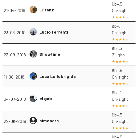
6b+.5
_Franz
21-04-2019
On-sight
6b+.1
Lucio Ferranti
23-03-2019
On-sight
6b+.3
Showtime
23-09-2018
2° giro
6b+.5
Luca Lollobrigida
11-08-2018
On-sight
6b+.1
el gab
04-07-2018
On-sight
6b+.5
simoners
22-06-2018
On-sight
6b+.5