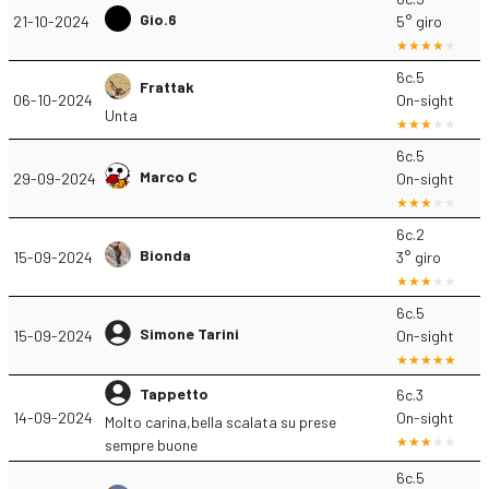
Gio.6
21-10-2024
5° giro
6c.5
Frattak
06-10-2024
On-sight
Unta
6c.5
Marco C
29-09-2024
On-sight
6c.2
Bionda
15-09-2024
3° giro
6c.5
Simone Tarini
15-09-2024
On-sight
Tappetto
6c.3
14-09-2024
On-sight
Molto carina,bella scalata su prese
sempre buone
6c.5