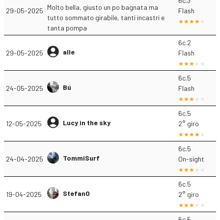
6c.3
Molto bella, giusto un po bagnata ma
29-05-2025
Flash
tutto sommato girabile, tanti incastri e
tanta pompa
6c.2
alle
29-05-2025
Flash
6c.5
Bú
24-05-2025
Flash
6c.5
Lucy in the sky
12-05-2025
2° giro
6c.5
TommiSurf
24-04-2025
On-sight
6c.5
Stefan0
19-04-2025
2° giro
6c.5