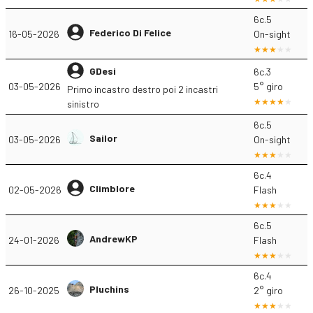
6c.5
Federico Di Felice
16-05-2026
On-sight
GDesi
6c.3
03-05-2026
5° giro
Primo incastro destro poi 2 incastri
sinistro
6c.5
Sailor
03-05-2026
On-sight
6c.4
Climblore
02-05-2026
Flash
6c.5
AndrewKP
24-01-2026
Flash
6c.4
Pluchins
26-10-2025
2° giro