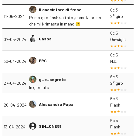
Il cacciatore di frane
6c.3
11-05-2024
2° giro
Primo giro flash saltato ,come la presa
che mi è rimasta in mano 🥲
6c.5
Gaspa
07-05-2024
On-sight
6c.5
FRG
30-04-2024
N.D.
6c.3
g_e_segreto
27-04-2024
2° giro
In giornata
6c.3
Alessandro Papa
20-04-2024
Flash
6c.5
S1M_ONE81
13-04-2024
Flash