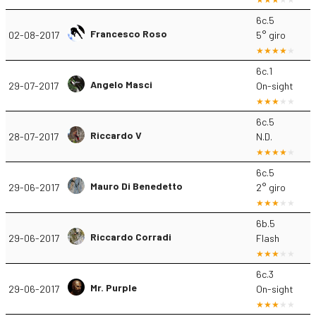
6c.5
Francesco Roso
02-08-2017
5° giro
6c.1
Angelo Masci
29-07-2017
On-sight
6c.5
Riccardo V
28-07-2017
N.D.
6c.5
Mauro Di Benedetto
29-06-2017
2° giro
6b.5
Riccardo Corradi
29-06-2017
Flash
6c.3
Mr. Purple
29-06-2017
On-sight