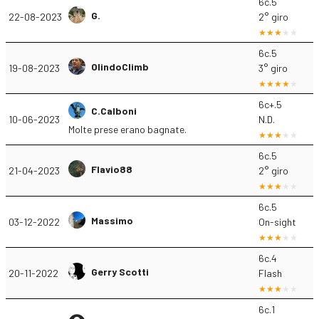
6c.5
G.
22-08-2023
2° giro
6c.5
OlindoClimb
19-08-2023
3° giro
6c+.5
C.Calboni
10-06-2023
N.D.
Molte prese erano bagnate.
6c.5
Flavio88
21-04-2023
2° giro
6c.5
Massimo
03-12-2022
On-sight
6c.4
Gerry Scotti
20-11-2022
Flash
6c.1