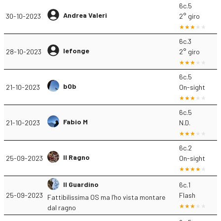
6c.5
Andrea Valeri
30-10-2023
2° giro
6c.3
lefonge
28-10-2023
2° giro
6c.5
b0b
21-10-2023
On-sight
6c.5
Fabio M
21-10-2023
N.D.
6c.2
Il Ragno
25-09-2023
On-sight
Il Guardino
6c.1
25-09-2023
Flash
Fattibilissima OS ma l’ho vista montare
dal ragno