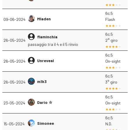
6c.5
Mladen
09-06-2024
Flash
6c.5
flaminchia
26-05-2024
2° giro
passaggio tra il 4 e il 5 rinvio
6c.5
Unreveal
26-05-2024
On-sight
6c.5
m1k3
26-05-2024
3° giro
6c.5
Dario ☆
23-05-2024
On-sight
6c.5
Simonee
15-05-2024
N.D.