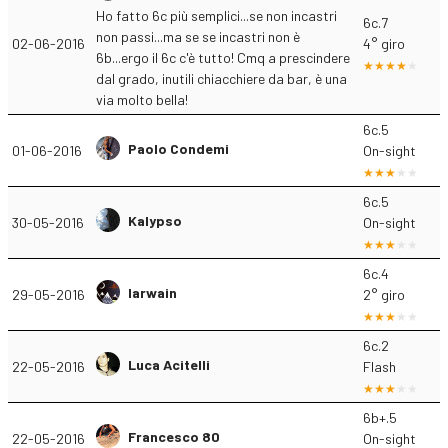
Ho fatto 6c più semplici...se non incastri
6c.7
non passi...ma se se incastri non è
02-06-2016
4° giro
6b...ergo il 6c c'è tutto! Cmq a prescindere
dal grado, inutili chiacchiere da bar, è una
via molto bella!
6c.5
Paolo Condemi
01-06-2016
On-sight
6c.5
Kalypso
30-05-2016
On-sight
6c.4
Iarwain
29-05-2016
2° giro
6c.2
Luca Acitelli
22-05-2016
Flash
6b+.5
Francesco 80
22-05-2016
On-sight