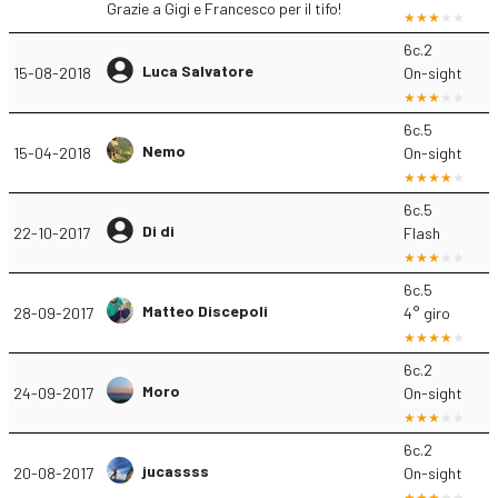
Grazie a Gigi e Francesco per il tifo!
6c.2
Luca Salvatore
15-08-2018
On-sight
6c.5
Nemo
15-04-2018
On-sight
6c.5
Di di
22-10-2017
Flash
6c.5
Matteo Discepoli
28-09-2017
4° giro
6c.2
Moro
24-09-2017
On-sight
6c.2
jucassss
20-08-2017
On-sight