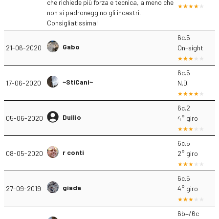
che richiede più forza e tecnica, a meno che
non si padroneggino gli incastri.
Consigliatissima!
6c.5
Gabo
21-06-2020
On-sight
6c.5
~StiCani~
17-06-2020
N.D.
6c.2
Duilio
05-06-2020
4° giro
6c.5
r conti
08-05-2020
2° giro
6c.5
giada
27-09-2019
4° giro
6b+/6c