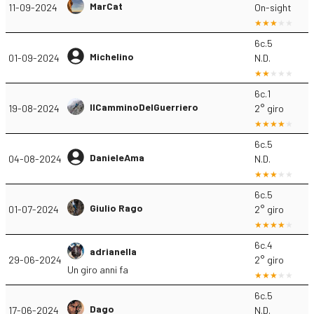
MarCat
11-09-2024
On-sight
6c.5
Michelino
01-09-2024
N.D.
6c.1
IlCamminoDelGuerriero
19-08-2024
2° giro
6c.5
DanieleAma
04-08-2024
N.D.
6c.5
Giulio Rago
01-07-2024
2° giro
6c.4
adrianella
29-06-2024
2° giro
Un giro anni fa
6c.5
Dago
17-06-2024
N.D.