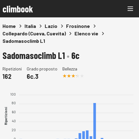
climbook
Home
Italia
Lazio
Frosinone
Collepardo (Cueva, Cuevita)
Elenco vie
Sadomasoclimb L1
Sadomasoclimb L1
•
6c
Ripetizioni
Grado proposto
Bellezza
162
6c.3
100
80
Ripetizioni
60
40
20
0