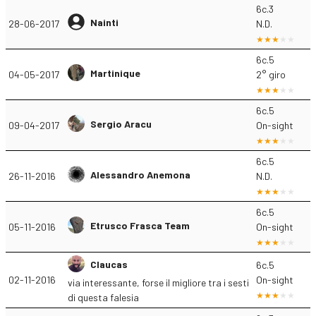
6c.3
Nainti
28-06-2017
N.D.
6c.5
Martinique
04-05-2017
2° giro
6c.5
Sergio Aracu
09-04-2017
On-sight
6c.5
Alessandro Anemona
26-11-2016
N.D.
6c.5
Etrusco Frasca Team
05-11-2016
On-sight
Claucas
6c.5
02-11-2016
On-sight
via interessante, forse il migliore tra i sesti
di questa falesia