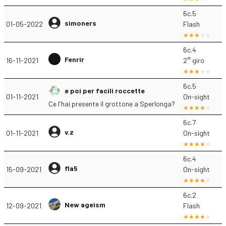
6c.5
simoners
01-05-2022
Flash
6c.4
Fenrir
16-11-2021
2° giro
6c.5
e poi per facili roccette
01-11-2021
On-sight
Ce l'hai presente il grottone a Sperlonga?
6c.7
v.z
01-11-2021
On-sight
6c.4
fla5
15-09-2021
On-sight
6c.2
New ageism
12-09-2021
Flash