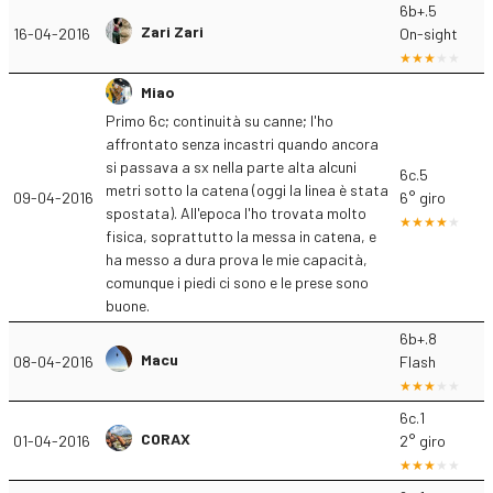
6b+.5
Zari Zari
16-04-2016
On-sight
Miao
Primo 6c; continuità su canne; l'ho
affrontato senza incastri quando ancora
si passava a sx nella parte alta alcuni
6c.5
metri sotto la catena (oggi la linea è stata
09-04-2016
6° giro
spostata). All'epoca l'ho trovata molto
fisica, soprattutto la messa in catena, e
ha messo a dura prova le mie capacità,
comunque i piedi ci sono e le prese sono
buone.
6b+.8
Macu
08-04-2016
Flash
6c.1
CORAX
01-04-2016
2° giro