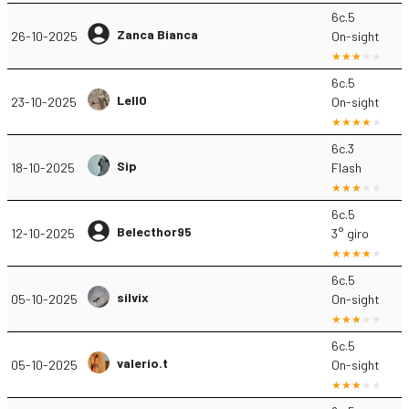
6c.5
Zanca Bianca
26-10-2025
On-sight
6c.5
Lell0
23-10-2025
On-sight
6c.3
Sip
18-10-2025
Flash
6c.5
Belecthor95
12-10-2025
3° giro
6c.5
silvix
05-10-2025
On-sight
6c.5
valerio.t
05-10-2025
On-sight