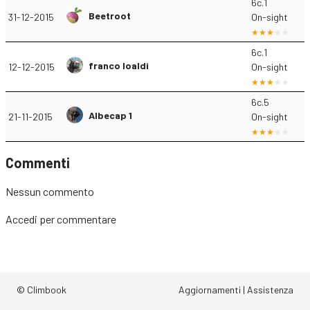
6c.1
Beetroot
31-12-2015
On-sight
6c.1
franco loaldi
12-12-2015
On-sight
6c.5
Albecap 1
21-11-2015
On-sight
Commenti
Nessun commento
Accedi
per commentare
© Climbook
Aggiornamenti
|
Assistenza