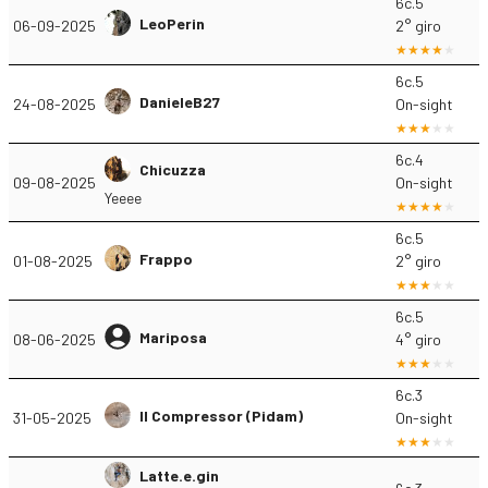
6c.5
LeoPerin
06-09-2025
2° giro
6c.5
DanieleB27
24-08-2025
On-sight
6c.4
Chicuzza
09-08-2025
On-sight
Yeeee
6c.5
Frappo
01-08-2025
2° giro
6c.5
Mariposa
08-06-2025
4° giro
6c.3
Il Compressor (Pidam)
31-05-2025
On-sight
Latte.e.gin