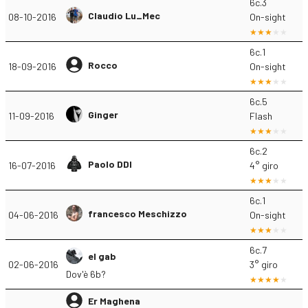
6c.3
Claudio Lu_Mec
08-10-2016
On-sight
6c.1
Rocco
18-09-2016
On-sight
6c.5
Ginger
11-09-2016
Flash
6c.2
Paolo DDI
16-07-2016
4° giro
6c.1
francesco Meschizzo
04-06-2016
On-sight
6c.7
el gab
02-06-2016
3° giro
Dov'è 6b?
Er Maghena