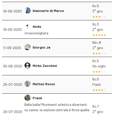
6c.5
Giancarlo di Marco
19-09-2020
3° giro
6c.3
Andu
19-09-2020
2° giro
straconsigliata
6b+.8
Giorgio Ja
11-09-2020
2° giro
6c.5
Mirko Zacchini
30-08-2020
On-sight
6c.5
Matteo Rossi
25-07-2020
Flash
Frank
Bella bella! Movimenti atletici e divertenti
6c.7
su canne, la sezione centrale è forse quella
20-07-2020
2° giro