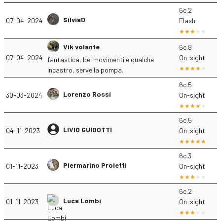
6c.2
SilviaD
07-04-2024
Flash
Vik volante
6c.8
07-04-2024
On-sight
fantastica, bei movimenti e qualche
incastro, serve la pompa.
6c.5
Lorenzo Rossi
30-03-2024
On-sight
6c.5
LIVIO GUIDOTTI
04-11-2023
On-sight
6c.3
Piermarino Proietti
01-11-2023
On-sight
6c.2
Luca Lombi
01-11-2023
On-sight