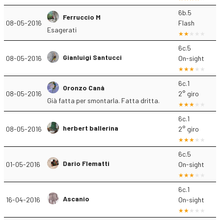
6b.5
Ferruccio M
08-05-2016
Flash
Esagerati
6c.5
Gianluigi Santucci
08-05-2016
On-sight
6c.1
Oronzo Canà
08-05-2016
2° giro
Già fatta per smontarla. Fatta dritta.
6c.1
herbert ballerina
08-05-2016
2° giro
6c.5
Dario Flematti
01-05-2016
On-sight
6c.1
Ascanio
16-04-2016
On-sight