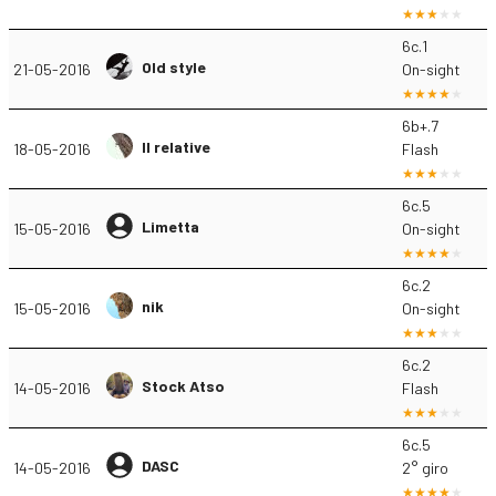
6c.1
Old style
21-05-2016
On-sight
6b+.7
Il relative
18-05-2016
Flash
6c.5
Limetta
15-05-2016
On-sight
6c.2
nik
15-05-2016
On-sight
6c.2
Stock Atso
14-05-2016
Flash
6c.5
DASC
14-05-2016
2° giro