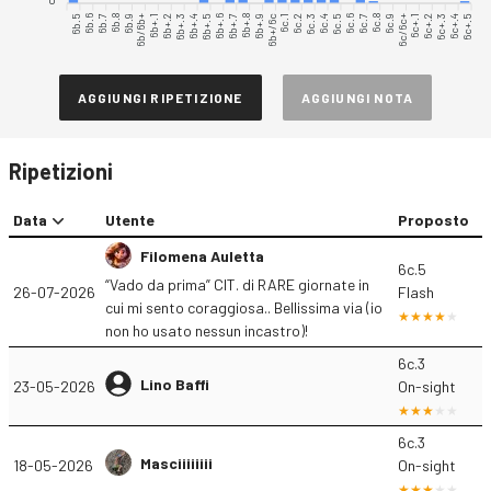
6b.5
6b.6
6b.7
6b.8
6b.9
6b/6b+
6b+.1
6b+.2
6b+.3
6b+.4
6b+.5
6b+.6
6b+.7
6b+.8
6b+.9
6c.1
6c.2
6c.3
6c.4
6c.5
6c.6
6c.7
6c.8
6c.9
6c/6c+
6c+.1
6c+.2
6c+.3
6c+.4
6c+.5
6b+/6c
AGGIUNGI RIPETIZIONE
AGGIUNGI NOTA
Ripetizioni
Data
Utente
Proposto
Filomena Auletta
6c.5
“Vado da prima” CIT. di RARE giornate in
26-07-2026
Flash
cui mi sento coraggiosa.. Bellissima via (io
non ho usato nessun incastro)!
6c.3
Lino Baffi
23-05-2026
On-sight
6c.3
Masciiiiiiii
18-05-2026
On-sight