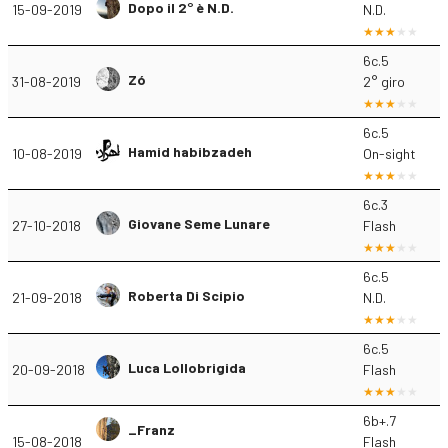
Dopo il 2° è N.D.
15-09-2019
N.D.
6c.5
Zó
31-08-2019
2° giro
6c.5
Hamid habibzadeh
10-08-2019
On-sight
6c.3
Giovane Seme Lunare
27-10-2018
Flash
6c.5
Roberta Di Scipio
21-09-2018
N.D.
6c.5
Luca Lollobrigida
20-09-2018
Flash
6b+.7
_Franz
15-08-2018
Flash