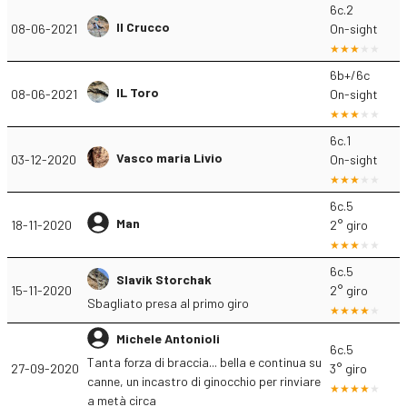
6c.2
Il Crucco
08-06-2021
On-sight
6b+/6c
IL Toro
08-06-2021
On-sight
6c.1
Vasco maria Livio
03-12-2020
On-sight
6c.5
Man
18-11-2020
2° giro
6c.5
Slavik Storchak
15-11-2020
2° giro
Sbagliato presa al primo giro
Michele Antonioli
6c.5
Tanta forza di braccia... bella e continua su
27-09-2020
3° giro
canne, un incastro di ginocchio per rinviare
a metà circa