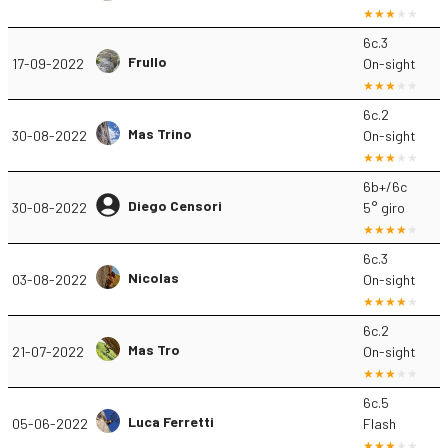
6c.3
Frullo
17-09-2022
On-sight
6c.2
Mas Trino
30-08-2022
On-sight
6b+/6c
Diego Censori
30-08-2022
5° giro
6c.3
Nicolas
03-08-2022
On-sight
6c.2
Mas Tro
21-07-2022
On-sight
6c.5
Luca Ferretti
05-06-2022
Flash