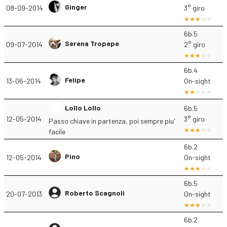
Ginger
08-09-2014
3° giro
6b.5
Serena Tropepe
09-07-2014
2° giro
6b.4
Felipe
13-06-2014
On-sight
Lollo Lollo
6b.5
12-05-2014
3° giro
Passo chiave in partenza, poi sempre piu'
facile
6b.2
Pino
12-05-2014
On-sight
6b.5
Roberto Scagnoli
20-07-2013
On-sight
6b.2