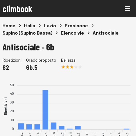
climbook
Home
Italia
Lazio
Frosinone
Supino (Supino Bassa)
Elenco vie
Antisociale
Antisociale
•
6b
Ripetizioni
Grado proposto
Bellezza
82
6b.5
50
40
Ripetizioni
30
20
10
0
6b.2
6b.3
6b.4
6b.6
6b.7
6b.8
6b.9
6b+.1
6b+.4
6b.5
6b+.2