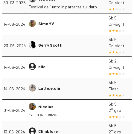
30-03-2025
On-sight
Festival dell' unto in partenza sul duro...
6b.5
SimoMV
14-08-2024
On-sight
6b.5
Gerry Scotti
23-06-2024
On-sight
6b.2
alle
14-06-2024
On-sight
6b.5
Latte.e.gin
14-06-2024
Flash
6b.5
Nicolas
01-06-2024
2° giro
Falsa partenza.
6b.6
Climblore
13-05-2024
2° giro