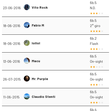
6b.5
Vito Rock
23-06-2016
N.D.
6b.5
Fabio M
18-06-2016
2° giro
6b.2
lollol
18-06-2016
Flash
6b.5
Macu
13-06-2016
On-sight
6b.5
Mr. Purple
26-07-2015
On-sight
6b.5
Claudio Stenti
11-06-2015
On-sight
6b.4