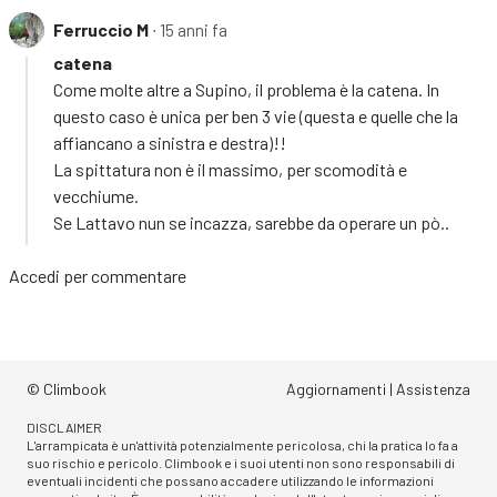
Ferruccio M
∙ 15 anni fa
catena
Come molte altre a Supino, il problema è la catena. In
questo caso è unica per ben 3 vie (questa e quelle che la
affiancano a sinistra e destra)!!
La spittatura non è il massimo, per scomodità e
vecchiume.
Se Lattavo nun se incazza, sarebbe da operare un pò..
Accedi
per commentare
© Climbook
Aggiornamenti
|
Assistenza
DISCLAIMER
L'arrampicata è un'attività potenzialmente pericolosa, chi la pratica lo fa a
suo rischio e pericolo. Climbook e i suoi utenti non sono responsabili di
eventuali incidenti che possano accadere utilizzando le informazioni