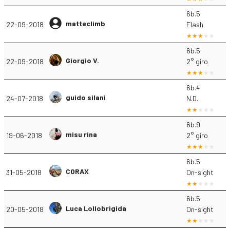
6b.5
matteclimb
22-09-2018
Flash
6b.5
Giorgio V.
22-09-2018
2° giro
6b.4
guido silani
24-07-2018
N.D.
6b.9
misu rina
19-06-2018
2° giro
6b.5
CORAX
31-05-2018
On-sight
6b.5
Luca Lollobrigida
20-05-2018
On-sight