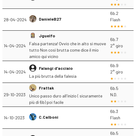
6b.2
DanieleB27
28-04-2024
Flash
Jguelfo
6b.7
Falsa partenza! Ovvio che in alto si muove
14-04-2024
2° giro
tutto Non così brutta come dice il mio
amico qui vicino
6b.9
Falangi d’acciaio
14-04-2024
2° giro
La più brutta della falesia
Frattak
6b.5
29-10-2023
N.D.
Unico passo duro all'inizio ( sicuramente
più di 6b) poi facile
6b.3
C.Calboni
14-10-2023
Flash
6b.5