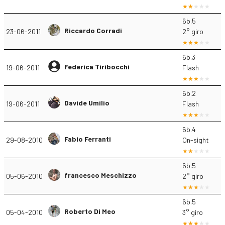
6b.5
Riccardo Corradi
23-06-2011
2° giro
6b.3
Federica Tiribocchi
19-06-2011
Flash
6b.2
Davide Umilio
19-06-2011
Flash
6b.4
Fabio Ferranti
29-08-2010
On-sight
6b.5
francesco Meschizzo
05-06-2010
2° giro
6b.5
Roberto Di Meo
05-04-2010
3° giro