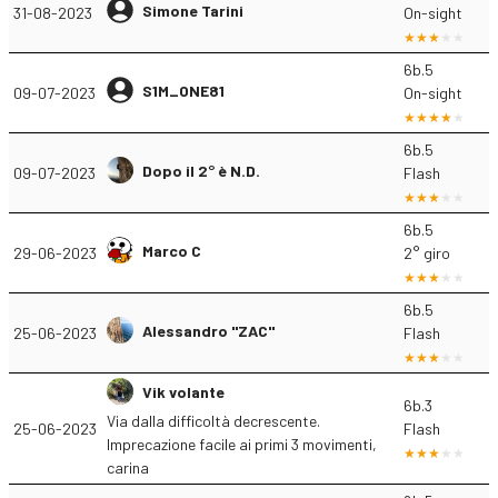
Simone Tarini
31-08-2023
On-sight
6b.5
S1M_ONE81
09-07-2023
On-sight
6b.5
Dopo il 2° è N.D.
09-07-2023
Flash
6b.5
Marco C
29-06-2023
2° giro
6b.5
Alessandro "ZAC"
25-06-2023
Flash
Vik volante
6b.3
Via dalla difficoltà decrescente.
25-06-2023
Flash
Imprecazione facile ai primi 3 movimenti,
carina