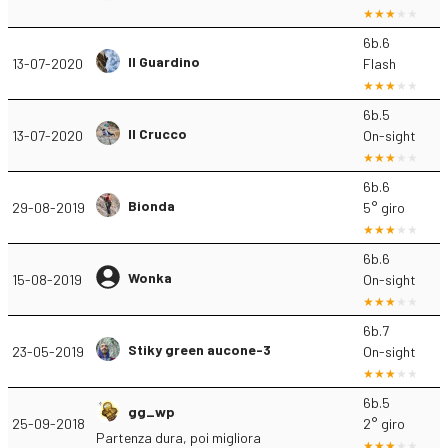
6b.6
Il Guardino
13-07-2020
Flash
6b.5
Il Crucco
13-07-2020
On-sight
6b.6
Bionda
29-08-2019
5° giro
6b.6
Wonka
15-08-2019
On-sight
6b.7
Stiky green aucone-3
23-05-2019
On-sight
6b.5
gg_wp
25-09-2018
2° giro
Partenza dura, poi migliora