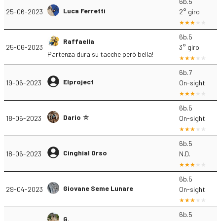
6b.5
Luca Ferretti
25-06-2023
2° giro
6b.5
Raffaella
25-06-2023
3° giro
Partenza dura su tacche però bella!
6b.7
Elproject
19-06-2023
On-sight
6b.5
Dario ☆
18-06-2023
On-sight
6b.5
Cinghial Orso
18-06-2023
N.D.
6b.5
Giovane Seme Lunare
29-04-2023
On-sight
6b.5
G.