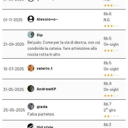
6b.6
Alessio+o-
01-11-2025
N.D.
Sip
6b.5
Bel palo. Come per la via di destra, con cui
21-09-2025
On-sight
condivide la catena, fare attenzione alla
roccia rotta in alto
6b.5
valerio.t
10-07-2025
On-sight
6b.9
AndrewKP
31-05-2025
On-sight
6b.7
giada
25-05-2025
2° giro
Falsa partenza.
6b.3
Old style