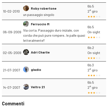
6b.5
Roby robertone
10-02-2010
2° giro
un passaggio singolo
Ferruccio M
6b.5
Via corta. Passaggio duro iniziale, con
06-09-2009
On-sight
corda che può pure rompere.. le palle quasi
letteralmente!!
6b.2
Adri Charlie
02-05-2009
On-sight
6b.3
gladio
21-07-2007
2° giro
6b.5
Veltro 21
14-07-2007
2° giro
Commenti