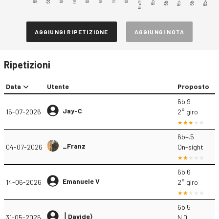
6b/6b+
6b+.3
6b+.5
AGGIUNGI RIPETIZIONE
AGGIUNGI NOTA
Ripetizioni
Data
Utente
Proposto
6b.9
Jay-C
15-07-2026
2° giro
6b+.5
_Franz
04-07-2026
On-sight
6b.6
Emanuele V
14-06-2026
2° giro
6b.5
⎪Davide⟩
31-05-2026
N.D.