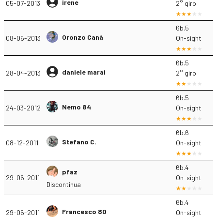
irene
05-07-2013
2° giro
6b.5
Oronzo Canà
08-06-2013
On-sight
6b.5
daniele marai
28-04-2013
2° giro
6b.5
Nemo 84
24-03-2012
On-sight
6b.6
Stefano C.
08-12-2011
On-sight
6b.4
pfaz
29-06-2011
On-sight
Discontinua
6b.4
Francesco 80
29-06-2011
On-sight