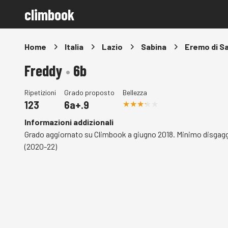
climbook
Home
Italia
Lazio
Sabina
Eremo di S
Freddy
•
6b
Ripetizioni
Grado proposto
Bellezza
123
6a+.9
Informazioni addizionali
Grado aggiornato su Climbook a giugno 2018. Minimo disgaggi
(2020-22)