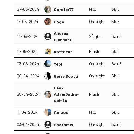
27-06-2024
N.D.
6b.5
Soratte77
17-06-2024
On-sight
6b.5
Dago
Andrea
14-05-2024
2° giro
6a+.5
Giansanti
11-05-2024
Flash
6b.1
Raffaella
03-05-2024
On-sight
6a+.8
Yep!
28-04-2024
On-sight
6b.1
Gerry Scotti
Leo-
28-04-2024
AdamOndra-
Flash
6b.5
dei-5c
11-04-2024
N.D.
6b.5
f.moodi
03-04-2024
On-sight
6a+.5
Photomei