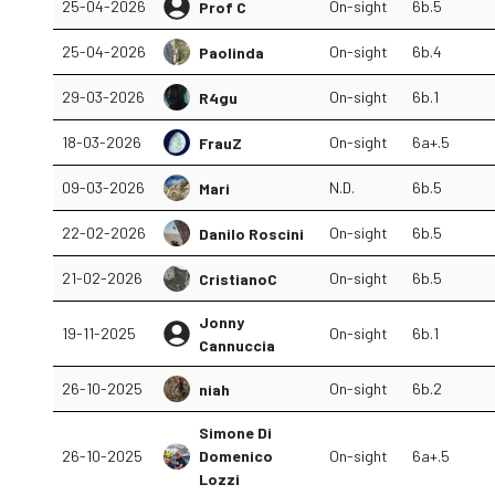
25-04-2026
On-sight
6b.5
Prof C
25-04-2026
On-sight
6b.4
Paolinda
29-03-2026
On-sight
6b.1
R4gu
18-03-2026
On-sight
6a+.5
FrauZ
09-03-2026
N.D.
6b.5
Mari
22-02-2026
On-sight
6b.5
Danilo Roscini
21-02-2026
On-sight
6b.5
CristianoC
Jonny
19-11-2025
On-sight
6b.1
Cannuccia
26-10-2025
On-sight
6b.2
niah
Simone Di
26-10-2025
Domenico
On-sight
6a+.5
Lozzi