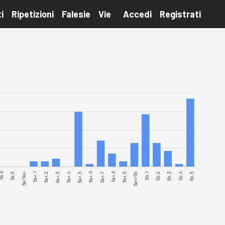
i
Ripetizioni
Falesie
Vie
Accedi
Registrati
a.8
6a.9
6a/6a+
6a+.1
6a+.2
6a+.4
6a+.5
6a+.6
6a+.7
6a+.8
6a+.9
6a+/6b
6b.1
6b.2
6b.3
6b.4
6b.5
6a+.3