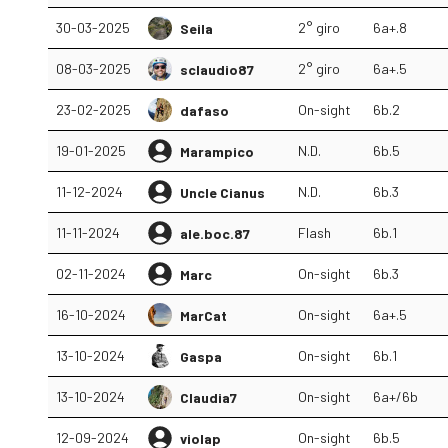
30-03-2025
2° giro
6a+.8
Seila
08-03-2025
2° giro
6a+.5
sclaudio87
23-02-2025
On-sight
6b.2
dafaso
19-01-2025
N.D.
6b.5
Marampico
11-12-2024
N.D.
6b.3
Uncle Cianus
11-11-2024
Flash
6b.1
ale.boc.87
02-11-2024
On-sight
6b.3
Marc
16-10-2024
On-sight
6a+.5
MarCat
13-10-2024
On-sight
6b.1
Gaspa
13-10-2024
On-sight
6a+/6b
Claudia7
12-09-2024
On-sight
6b.5
violap