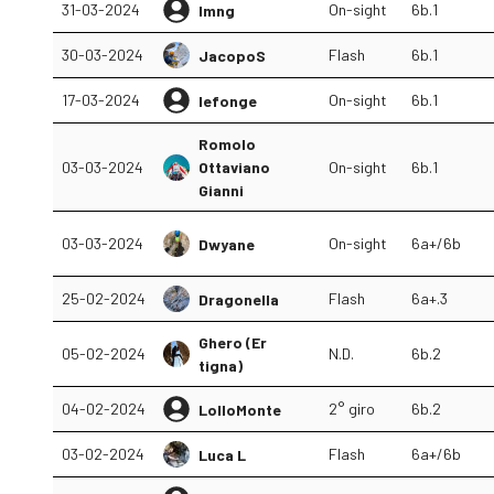
31-03-2024
On-sight
6b.1
lmng
30-03-2024
Flash
6b.1
JacopoS
17-03-2024
On-sight
6b.1
lefonge
Romolo
03-03-2024
Ottaviano
On-sight
6b.1
Gianni
03-03-2024
On-sight
6a+/6b
Dwyane
25-02-2024
Flash
6a+.3
Dragonella
Ghero (Er
05-02-2024
N.D.
6b.2
tigna)
04-02-2024
2° giro
6b.2
LolloMonte
03-02-2024
Flash
6a+/6b
Luca L