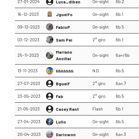
27-01-2024
On-sight
6b.2
Luca_diben
16-12-2023
On-sight
6b.1
Jguelfo
09-12-2023
On-sight
6b.5
FabioP
03-12-2023
2° giro
6b.1
Sam Pei
Mariano
25-11-2023
On-sight
6a+/6b
Ancillai
13-11-2023
N.D.
6b.5
Hhhhhhh
27-07-2023
2° giro
6a+.7
Bguelf
23-05-2023
2° giro
6b.5
Fab
21-05-2023
Flash
6b.1
Casey Rant
27-04-2023
On-sight
6b.5
Lullo
20-04-2023
On-sight
6a+.3
Dariowon