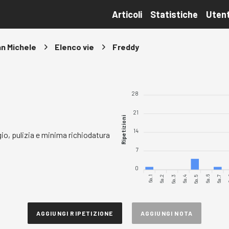
Articoli
Statistiche
Utent
an Michele
Elenco vie
Freddy
28
21
Ripetizioni
14
o, pulizia e minima richiodatura
7
0
6a.1
6a.2
6a.3
6a.4
6a.5
6a.6
6a.7
6
AGGIUNGI RIPETIZIONE
AGGIUNGI NOTA