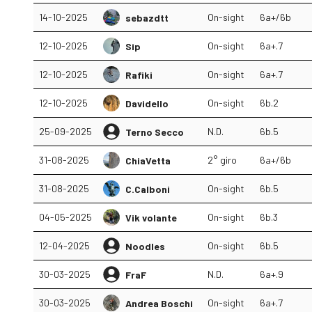
14-10-2025
On-sight
6a+/6b
sebazdtt
12-10-2025
On-sight
6a+.7
Sip
12-10-2025
On-sight
6a+.7
Rafiki
12-10-2025
On-sight
6b.2
Davidello
25-09-2025
N.D.
6b.5
Terno Secco
31-08-2025
2° giro
6a+/6b
ChiaVetta
31-08-2025
On-sight
6b.5
C.Calboni
04-05-2025
On-sight
6b.3
Vik volante
12-04-2025
On-sight
6b.5
Noodles
30-03-2025
N.D.
6a+.9
FraF
30-03-2025
On-sight
6a+.7
Andrea Boschi