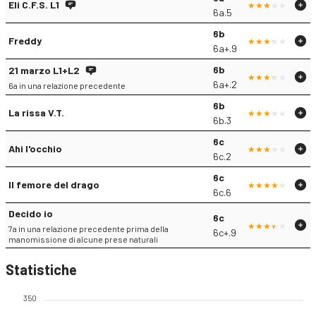
Eli C.F.S. L1
6a.5
6b
Freddy
6a+.9
6b
21 marzo L1+L2
6a+.2
6a in una relazione precedente
6b
La rissa V.T.
6b.3
6c
Ahi l'occhio
6c.2
6c
Il femore del drago
6c.6
Decido io
6c
7a in una relazione precedente prima della
6c+.9
manomissione di alcune prese naturali
Statistiche
350