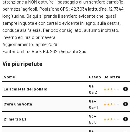
attenzione a NON ostruire il passaggio di un sentiero carrabile
per mezzi agricoli. Posizione GPS: 42,3034 latitudine, 12,7344
longitudine. Da qui si prende il sentiero evidente che, quasi
sempre in quota e con cartello evidente in legno, sulla destra,
conduce alla falesia. Periodo consigliato: autunno inoltrato,
inverno ed inizio primavera.
Aggiornamento: aprile 2026
Fonte: Umbria Rock Ed. 2023 Versante Sud
Vie più ripetute
Nome
Grado
Bellezza
6a
La scaletta del pollaio
6a.2
6a+
C'era una volta
6a+.1
5c+
21 marzo L1
5c.6
6a