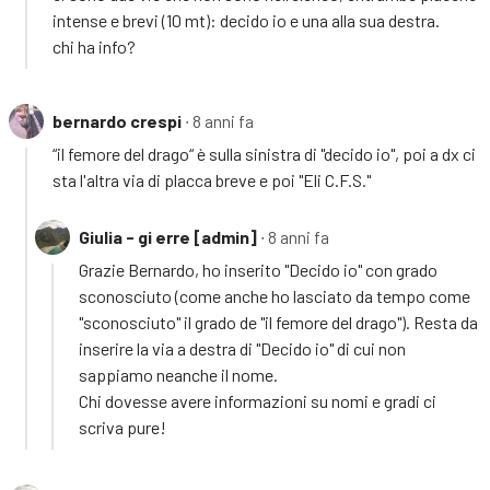
intense e brevi (10 mt): decido io e una alla sua destra.
chi ha info?
bernardo crespi
∙ 8 anni fa
“il femore del drago“ è sulla sinistra di "decido io", poi a dx ci
sta l'altra via di placca breve e poi "Eli C.F.S."
Giulia - gi erre [admin]
∙ 8 anni fa
Grazie Bernardo, ho inserito "Decido io" con grado
sconosciuto (come anche ho lasciato da tempo come
"sconosciuto" il grado de "il femore del drago"). Resta da
inserire la via a destra di "Decido io" di cui non
sappiamo neanche il nome.
Chi dovesse avere informazioni su nomi e gradi ci
scriva pure!