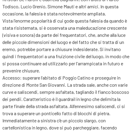
Todisco, Lucio Grenio, Simone Mauti e altri amici. In questa
occasione, la falesia è stata notevolmente ampliata.
Vista l'enorme popolarità di cui gode questa falesia da quando è
stata risistemata, si è osservata una maleducazione crescente
(visiva e sonora) da parte dei frequentatori, che, anche alla luce
delle piccole dimensioni del luogo e del fatto che si tratta di un
eremo, potrebbe portare a chiusure indesiderate. Si invitano
quindi i frequentatori a una fruizione civile del luogo, in modo che
si possa continuare ad utilizzarlo per l'arrampicata in futuro e
prevenire chiusure.
Accesso: superare l’abitato di Poggio Catino e proseguire in
direzione di Monte San Giovanni. La strada sale, anche con varie
curve e saliscendi, sempre asfaltata, tagliando il fianco boscoso
dei pendii. Caratteristico è il guardrail in legno che delimita la
parte finale della strada asfaltata. All’ennesimo saliscendi, ci si
trova a superare un ponticello fatto di blocchi di pietra.
Immediatamente a sinistra c’è un piccolo slargo, con
cartellonistica in legno, dove si può parcheggiare, facendo