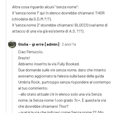
Altra cosa riguardo alcuni “senza nome”:
Il “senza nome 1” qui in elenco dovrebbe chiamarsi THOR
(chiodata da G.D.M.?!?).
Il “senza nome 2” dovrebbe chiamarsi BLOCCO (variante di
attacco di una via già esistente di A.S. ?!?).
Giulia - gi erre [admin]
∙ 2 anni fa
Ciao Ferruccio,
Grazie!
Abbiamo inserito la via Fully Booked.
Due domande sulle vie senza nome, dato che intanto
avevamo aggiornato la falesia sulla base della guida
Umbria Rock, purtroppo senza rispondere al contempo
al tuo commento:
- allo stato attuale c'è in elenco solo una via Senza
nome, la Senza nome 1 con grado 7c+. È questa la via
che dovrebbe chiamarsi Thor?
- qual è la via che indicavi come Senza nome 2? Allo