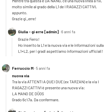
Mentre tra questa e DA NANG, c’è una nuova linea a fix,
molto simile al grado della L1 de I RAGAZZI CATTIVI,
appunto.
Grazie gi_erre!
Giulia - gi erre [admin]
∙ 6 anni fa
Grazie Ferro!
Ho inserito la L1 e la nuova via e le informazioni sulla
L1+L2, per i gradi aspettiamo informazioni ufficiali!
Ferruccio M
∙ 5 anni fa
nuova via
Tra la via ATTENTI A QUEI DUE (ex TARZAN) e la via I
RAGAZZI CATTIVI è presente una nuova via:
LA MANO DE DÜOS
Grado 6c\7a. Da confermare.