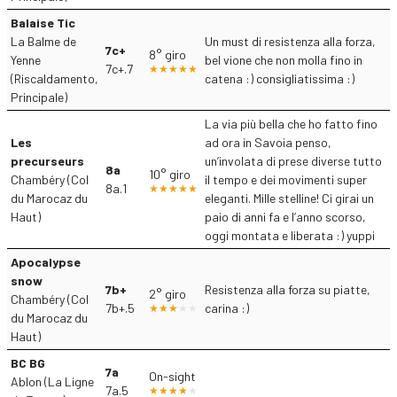
Balaise Tic
La Balme de
Un must di resistenza alla forza,
7c+
8° giro
Yenne
bel vione che non molla fino in
7c+.7
(Riscaldamento,
catena :) consigliatissima :)
Principale)
La via più bella che ho fatto fino
Les
ad ora in Savoia penso,
precurseurs
un’involata di prese diverse tutto
8a
10° giro
Chambéry (Col
il tempo e dei movimenti super
8a.1
du Marocaz du
eleganti. Mille stelline! Ci girai un
Haut)
paio di anni fa e l’anno scorso,
oggi montata e liberata :) yuppi
Apocalypse
snow
7b+
Resistenza alla forza su piatte,
2° giro
Chambéry (Col
7b+.5
carina :)
du Marocaz du
Haut)
BC BG
7a
On-sight
Ablon (La Ligne
7a.5