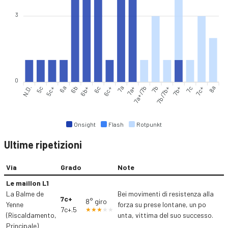
3
0
N.D.
5c
5c+
6a
6b
6b+
6c
6c+
7a+
7a+/7b
7b
7b/7b+
7b+
7c
7c+
8a
7a
Onsight
Flash
Rotpunkt
Ultime ripetizioni
Via
Grado
Note
Le maillon L1
La Balme de
Bei movimenti di resistenza alla
7c+
8° giro
Yenne
forza su prese lontane, un po
7c+.5
(Riscaldamento,
unta, vittima del suo successo.
Principale)