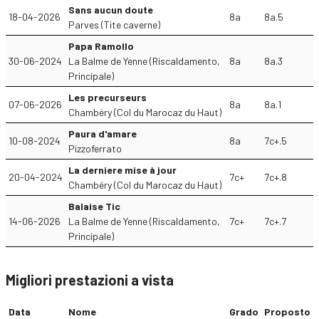
Sans aucun doute
18-04-2026
8a
8a.5
Parves (Tite caverne)
Papa Ramollo
30-06-2024
La Balme de Yenne (Riscaldamento,
8a
8a.3
Principale)
Les precurseurs
07-06-2026
8a
8a.1
Chambéry (Col du Marocaz du Haut)
Paura d'amare
10-08-2024
8a
7c+.5
Pizzoferrato
La derniere mise à jour
20-04-2024
7c+
7c+.8
Chambéry (Col du Marocaz du Haut)
Balaise Tic
14-06-2026
La Balme de Yenne (Riscaldamento,
7c+
7c+.7
Principale)
Migliori prestazioni a vista
Data
Nome
Grado
Proposto