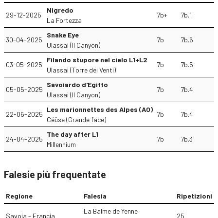
Nigredo
29-12-2025
7b+
7b.1
La Fortezza
Snake Eye
30-04-2025
7b
7b.6
Ulassai (Il Canyon)
Filando stupore nel cielo L1+L2
03-05-2025
7b
7b.5
Ulassai (Torre dei Venti)
Savoiardo d'Egitto
05-05-2025
7b
7b.4
Ulassai (Il Canyon)
Les marionnettes des Alpes (A0)
22-06-2025
7b
7b.4
Céüse (Grande face)
The day after L1
24-04-2025
7b
7b.3
Millennium
Falesie più frequentate
Regione
Falesia
Ripetizioni
La Balme de Yenne
Savoia - Francia
25