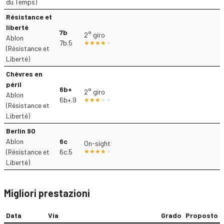
du Temps)
Résistance et
liberté
7b
2° giro
Ablon
7b.5
(Résistance et
Liberté)
Chèvres en
péril
6b+
2° giro
Ablon
6b+.9
(Résistance et
Liberté)
Berlin 90
Ablon
6c
On-sight
(Résistance et
6c.5
Liberté)
Migliori prestazioni
Data
Via
Grado
Proposto