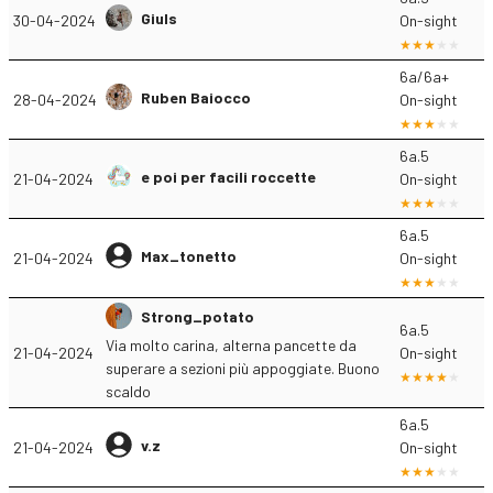
Giuls
30-04-2024
On-sight
6a/6a+
Ruben Baiocco
28-04-2024
On-sight
6a.5
e poi per facili roccette
21-04-2024
On-sight
6a.5
Max_tonetto
21-04-2024
On-sight
Strong_potato
6a.5
Via molto carina, alterna pancette da
21-04-2024
On-sight
superare a sezioni più appoggiate. Buono
scaldo
6a.5
v.z
21-04-2024
On-sight