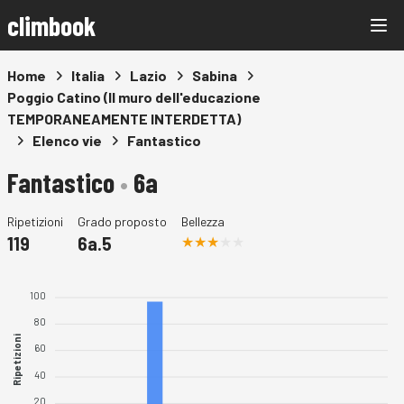
climbook
Home
Italia
Lazio
Sabina
Poggio Catino (Il muro dell'educazione
TEMPORANEAMENTE INTERDETTA)
Elenco vie
Fantastico
Fantastico
•
6a
Ripetizioni
Grado proposto
Bellezza
119
6a.5
100
80
Ripetizioni
60
40
20