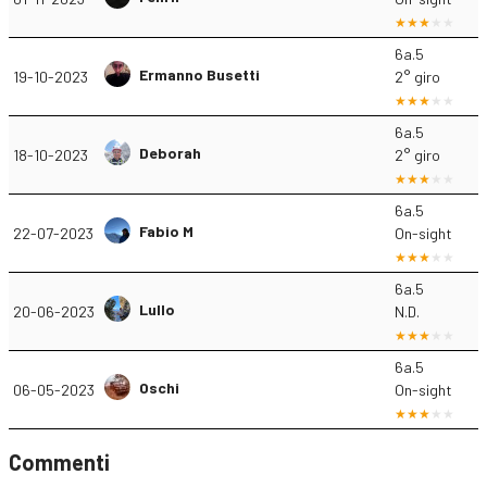
6a.5
Ermanno Busetti
19-10-2023
2° giro
6a.5
Deborah
18-10-2023
2° giro
6a.5
Fabio M
22-07-2023
On-sight
6a.5
Lullo
20-06-2023
N.D.
6a.5
Oschi
06-05-2023
On-sight
Commenti