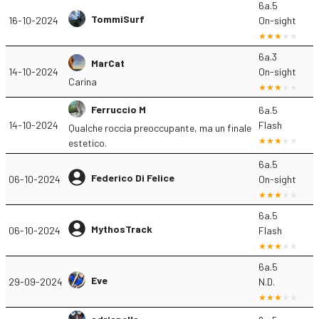
6a.5
TommiSurf
16-10-2024
On-sight
6a.3
MarCat
14-10-2024
On-sight
Carina
Ferruccio M
6a.5
14-10-2024
Flash
Qualche roccia preoccupante, ma un finale
estetico.
6a.5
Federico Di Felice
06-10-2024
On-sight
6a.5
MythosTrack
06-10-2024
Flash
6a.5
Eve
29-09-2024
N.D.