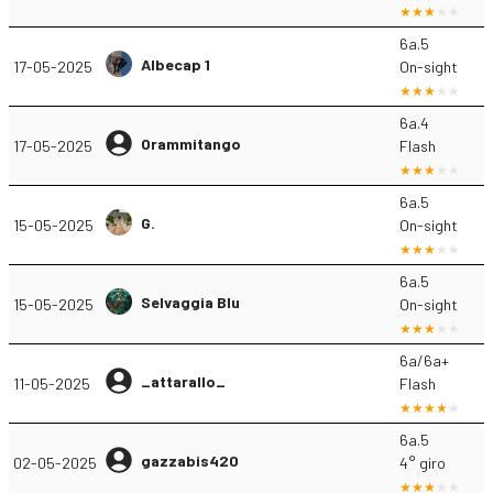
6a.5
Albecap 1
17-05-2025
On-sight
6a.4
Orammitango
17-05-2025
Flash
6a.5
G.
15-05-2025
On-sight
6a.5
Selvaggia Blu
15-05-2025
On-sight
6a/6a+
_attarallo_
11-05-2025
Flash
6a.5
gazzabis420
02-05-2025
4° giro