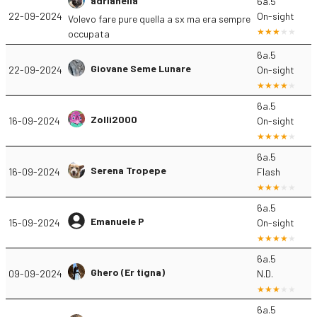
adrianella
6a.5
22-09-2024
On-sight
Volevo fare pure quella a sx ma era sempre
occupata
6a.5
Giovane Seme Lunare
22-09-2024
On-sight
6a.5
Zolli2000
16-09-2024
On-sight
6a.5
Serena Tropepe
16-09-2024
Flash
6a.5
Emanuele P
15-09-2024
On-sight
6a.5
Ghero (Er tigna)
09-09-2024
N.D.
6a.5