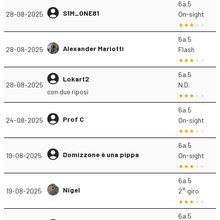
6a.5
S1M_ONE81
28-08-2025
On-sight
6a.5
Alexander Mariotti
28-08-2025
Flash
6a.5
Lokart2
28-08-2025
N.D.
con due riposi
6a.5
Prof C
24-08-2025
On-sight
6a.5
Domizzone è una pippa
19-08-2025
On-sight
6a.5
Nigel
19-08-2025
2° giro
6a.5