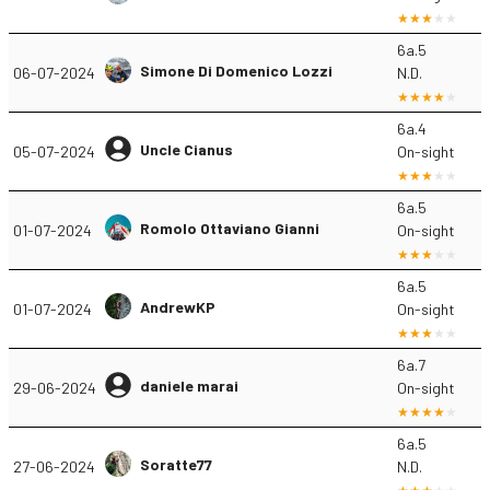
6a.5
Simone Di Domenico Lozzi
06-07-2024
N.D.
6a.4
Uncle Cianus
05-07-2024
On-sight
6a.5
Romolo Ottaviano Gianni
01-07-2024
On-sight
6a.5
AndrewKP
01-07-2024
On-sight
6a.7
daniele marai
29-06-2024
On-sight
6a.5
Soratte77
27-06-2024
N.D.