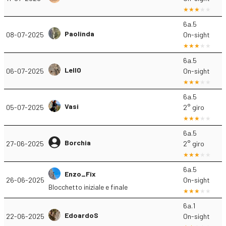
6a.5
Paolinda
08-07-2025
On-sight
6a.5
Lell0
06-07-2025
On-sight
6a.5
Vasi
05-07-2025
2° giro
6a.5
Borchia
27-06-2025
2° giro
6a.5
Enzo_Fix
26-06-2025
On-sight
Blocchetto iniziale e finale
6a.1
EdoardoS
22-06-2025
On-sight