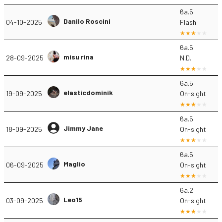
6a.5
Danilo Roscini
04-10-2025
Flash
6a.5
misu rina
28-09-2025
N.D.
6a.5
elasticdominik
19-09-2025
On-sight
6a.5
Jimmy Jane
18-09-2025
On-sight
6a.5
Maglio
06-09-2025
On-sight
6a.2
Leo15
03-09-2025
On-sight