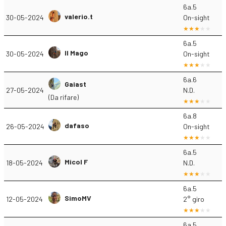
6a.5
valerio.t
30-05-2024
On-sight
6a.5
Il Mago
30-05-2024
On-sight
6a.6
Gaiast
27-05-2024
N.D.
(Da rifare)
6a.8
dafaso
26-05-2024
On-sight
6a.5
Micol F
18-05-2024
N.D.
6a.5
SimoMV
12-05-2024
2° giro
6a.5