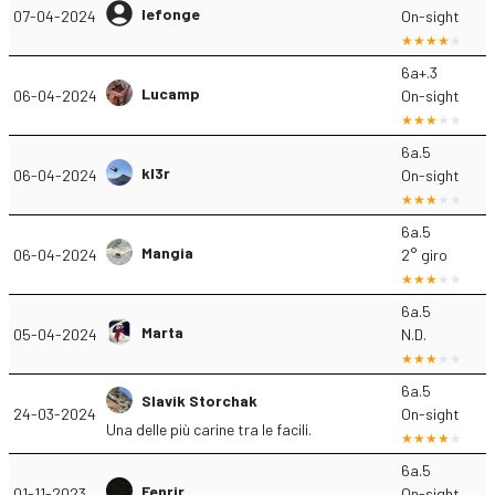
lefonge
07-04-2024
On-sight
6a+.3
Lucamp
06-04-2024
On-sight
6a.5
kl3r
06-04-2024
On-sight
6a.5
Mangia
06-04-2024
2° giro
6a.5
Marta
05-04-2024
N.D.
6a.5
Slavik Storchak
24-03-2024
On-sight
Una delle più carine tra le facili.
6a.5
Fenrir
01-11-2023
On-sight