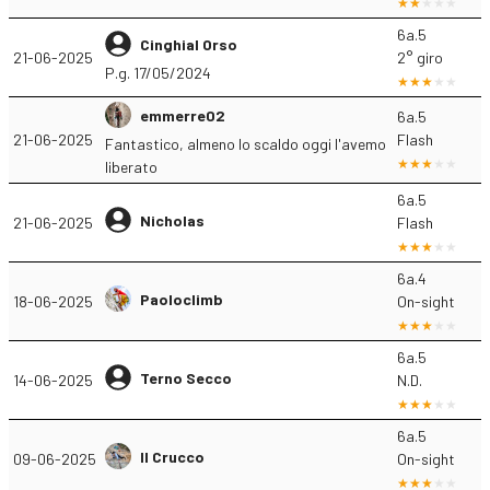
6a.5
Cinghial Orso
21-06-2025
2° giro
P.g. 17/05/2024
emmerre02
6a.5
21-06-2025
Flash
Fantastico, almeno lo scaldo oggi l'avemo
liberato
6a.5
Nicholas
21-06-2025
Flash
6a.4
Paoloclimb
18-06-2025
On-sight
6a.5
Terno Secco
14-06-2025
N.D.
6a.5
Il Crucco
09-06-2025
On-sight