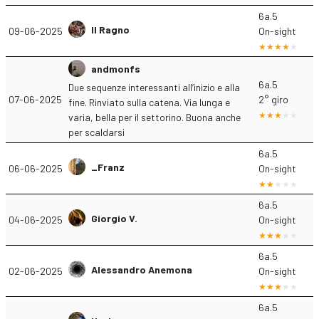
6a.5
Il Ragno
09-06-2025
On-sight
andmonfs
6a.5
Due sequenze interessanti all’inizio e alla
07-06-2025
2° giro
fine. Rinviato sulla catena. Via lunga e
varia, bella per il settorino. Buona anche
per scaldarsi
6a.5
_Franz
06-06-2025
On-sight
6a.5
Giorgio V.
04-06-2025
On-sight
6a.5
Alessandro Anemona
02-06-2025
On-sight
6a.5