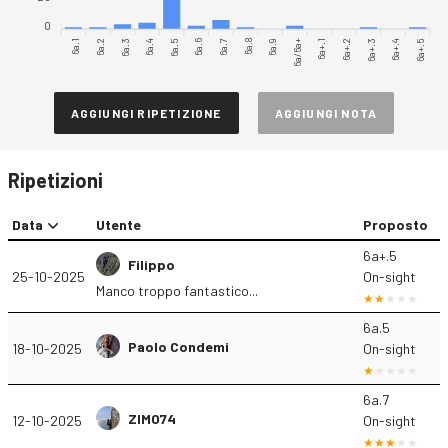
0
6a.1
6a.2
6a.4
6a.5
6a.6
6a.7
6a.9
6a/6a+
6a+.1
6a+.2
6a+.4
6a+.5
6a.3
6a.8
6a+.3
AGGIUNGI RIPETIZIONE
AGGIUNGI NOTA
Ripetizioni
Data
Utente
Proposto
6a+.5
Filippo
25-10-2025
On-sight
Manco troppo fantastico...
6a.5
Paolo Condemi
18-10-2025
On-sight
6a.7
ZIMO74
12-10-2025
On-sight