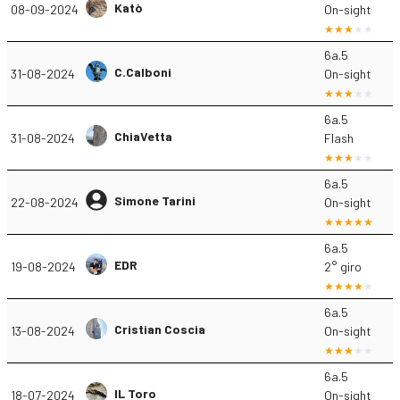
Katò
08-09-2024
On-sight
6a.5
C.Calboni
31-08-2024
On-sight
6a.5
ChiaVetta
31-08-2024
Flash
6a.5
Simone Tarini
22-08-2024
On-sight
6a.5
EDR
19-08-2024
2° giro
6a.5
Cristian Coscia
13-08-2024
On-sight
6a.5
IL Toro
18-07-2024
On-sight