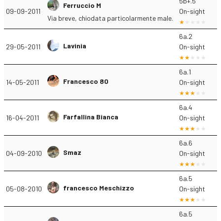
5b+.5
Ferruccio M
09-09-2011
On-sight
Via breve, chiodata particolarmente male.
6a.2
Lavinia
29-05-2011
On-sight
6a.1
Francesco 80
14-05-2011
On-sight
6a.4
Farfallina Bianca
16-04-2011
On-sight
6a.6
Smaz
04-09-2010
On-sight
6a.5
francesco Meschizzo
05-08-2010
On-sight
6a.5