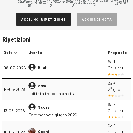
5b.5
5b/5b+
5b+.1
5b+.2
5b+.3
5b+.4
5b+.5
5b+.6
5b+.7
5b+.8
5b+.9
5b+/5c
5c.3
5c.5
5c+.1
5c+.2
5c+.3
5c+.4
5c+.5
5c+.6
5c+.7
5c+.8
5c+.9
5c+/6a
6a/6a+
6a+.1
6a+.2
6a+.3
6a+.4
6a+.5
5c/5c+
AGGIUNGI RIPETIZIONE
AGGIUNGI NOTA
Ripetizioni
Data
Utente
Proposto
6a.1
Eljah
08-07-2026
On-sight
6a.4
edw
14-06-2026
2° giro
spittata troppo a sinistra
6a.5
Scory
13-06-2026
On-sight
Fare manovra giugno 2026
6a.5
Oschi
10-06-2026
On-sight