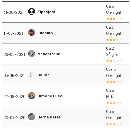
6a.5
Elproject
31-08-2021
On-sight
6a.3
Lucamp
11-07-2021
On-sight
6a.2
Menestrello
29-06-2021
2° giro
5c+.5
Sailor
03-05-2021
On-sight
6a.5
Simone Lucci
27-08-2020
N.D.
6a.5
Berna Dette
20-07-2020
On-sight