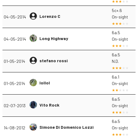
5c+.6
Lorenzo C
04-05-2014
On-sight
6a.5
Long Highway
04-05-2014
On-sight
6a.5
stefano rossi
01-05-2014
N.D.
6a.1
lollol
01-05-2014
On-sight
6a.5
Vito Rock
02-07-2013
On-sight
6a.5
Simone Di Domenico Lozzi
14-08-2012
On-sight