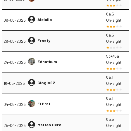
6a.5
Alelallo
06-06-2026
On-sight
6a.5
Frosty
26-05-2026
On-sight
5c+/6a
Ednathum
24-05-2026
On-sight
6a.1
Giogio92
16-05-2026
On-sight
6a.1
El Prat
04-05-2026
On-sight
6a.5
Matteo Cerv
25-04-2026
On-sight