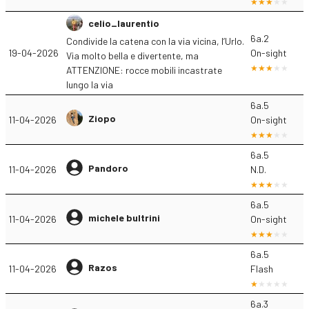
celio_laurentio
6a.2
Condivide la catena con la via vicina, l’Urlo.
19-04-2026
On-sight
Via molto bella e divertente, ma
ATTENZIONE: rocce mobili incastrate
lungo la via
6a.5
Ziopo
11-04-2026
On-sight
6a.5
Pandoro
11-04-2026
N.D.
6a.5
michele bultrini
11-04-2026
On-sight
6a.5
Razos
11-04-2026
Flash
6a.3