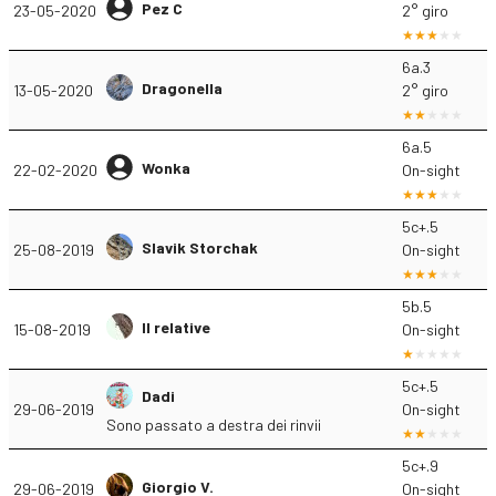
Pez C
23-05-2020
2° giro
6a.3
Dragonella
13-05-2020
2° giro
6a.5
Wonka
22-02-2020
On-sight
5c+.5
Slavik Storchak
25-08-2019
On-sight
5b.5
Il relative
15-08-2019
On-sight
5c+.5
Dadi
29-06-2019
On-sight
Sono passato a destra dei rinvii
5c+.9
Giorgio V.
29-06-2019
On-sight