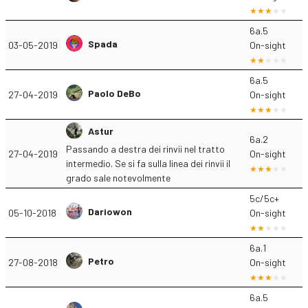
6a.5
Spada
03-05-2019
On-sight
6a.5
Paolo DeBo
27-04-2019
On-sight
Astur
6a.2
Passando a destra dei rinvii nel tratto
27-04-2019
On-sight
intermedio. Se si fa sulla linea dei rinvii il
grado sale notevolmente
5c/5c+
Dariowon
05-10-2018
On-sight
6a.1
Petro
27-08-2018
On-sight
6a.5