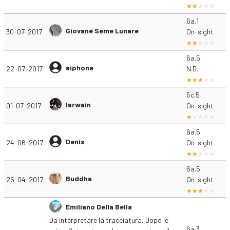
6a.1
Giovane Seme Lunare
30-07-2017
On-sight
6a.5
aiphone
22-07-2017
N.D.
5c.5
Iarwain
01-07-2017
On-sight
6a.5
Denis
24-06-2017
On-sight
6a.5
Buddha
25-04-2017
On-sight
Emiliano Della Bella
Da interpretare la tracciatura, Dopo le
6a.3