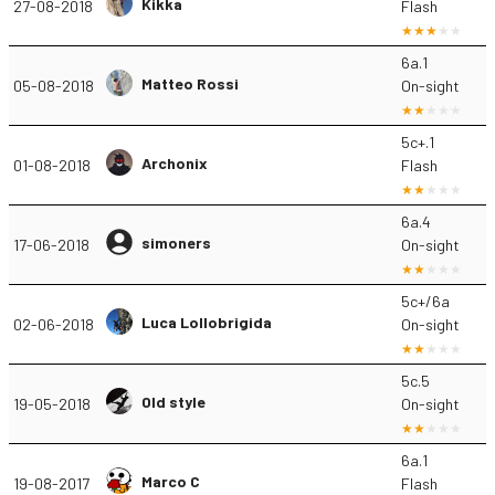
Kikka
27-08-2018
Flash
6a.1
Matteo Rossi
05-08-2018
On-sight
5c+.1
Archonix
01-08-2018
Flash
6a.4
simoners
17-06-2018
On-sight
5c+/6a
Luca Lollobrigida
02-06-2018
On-sight
5c.5
Old style
19-05-2018
On-sight
6a.1
Marco C
19-08-2017
Flash