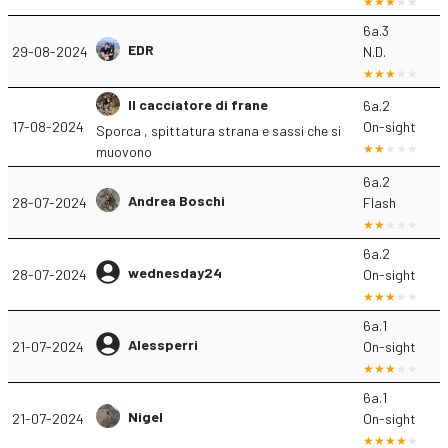
6a.3
EDR
29-08-2024
N.D.
Il cacciatore di frane
6a.2
17-08-2024
On-sight
Sporca , spittatura strana e sassi che si
muovono
6a.2
Andrea Boschi
28-07-2024
Flash
6a.2
wednesday24
28-07-2024
On-sight
6a.1
Alessperri
21-07-2024
On-sight
6a.1
Nigel
21-07-2024
On-sight