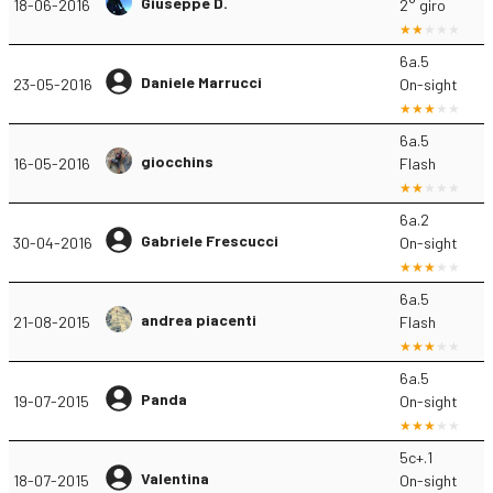
Giuseppe D.
18-06-2016
2° giro
6a.5
Daniele Marrucci
23-05-2016
On-sight
6a.5
giocchins
16-05-2016
Flash
6a.2
Gabriele Frescucci
30-04-2016
On-sight
6a.5
andrea piacenti
21-08-2015
Flash
6a.5
Panda
19-07-2015
On-sight
5c+.1
Valentina
18-07-2015
On-sight