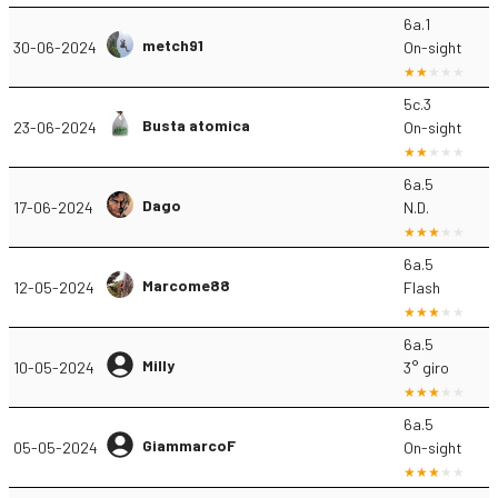
6a.1
metch91
30-06-2024
On-sight
5c.3
Busta atomica
23-06-2024
On-sight
6a.5
Dago
17-06-2024
N.D.
6a.5
Marcome88
12-05-2024
Flash
6a.5
Milly
10-05-2024
3° giro
6a.5
GiammarcoF
05-05-2024
On-sight