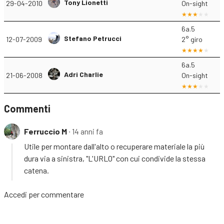
Tony Lionetti
29-04-2010
On-sight
6a.5
Stefano Petrucci
12-07-2009
2° giro
6a.5
Adri Charlie
21-06-2008
On-sight
Commenti
Ferruccio M
∙ 14 anni fa
Utile per montare dall'alto o recuperare materiale la più
dura via a sinistra, "L'URLO" con cui condivide la stessa
catena.
Accedi
per commentare