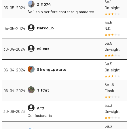
6a.1
ZIMO74
05-05-2024
On-sight
6a.1 solo per fare contento gianmarco
6a.5
Marco_b
05-05-2024
N.D.
6a.5
v4lenz
30-04-2024
On-sight
6a.5
Strong_potato
06-04-2024
On-sight
5c+.5
TitCat
06-04-2024
Flash
6a.3
Artt
30-09-2023
On-sight
Confusionaria
6a.3