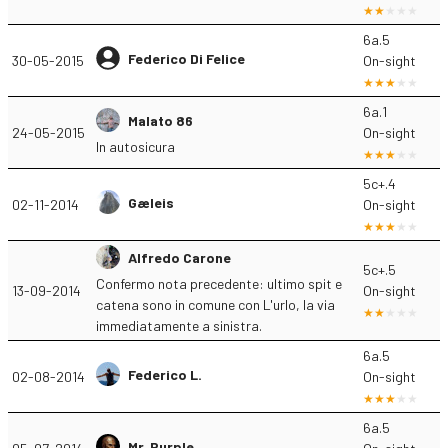
6a.5
Federico Di Felice
30-05-2015
On-sight
6a.1
Malato 86
24-05-2015
On-sight
In autosicura
5c+.4
Gæleis
02-11-2014
On-sight
Alfredo Carone
5c+.5
Confermo nota precedente: ultimo spit e
13-09-2014
On-sight
catena sono in comune con L'urlo, la via
immediatamente a sinistra.
6a.5
Federico L.
02-08-2014
On-sight
6a.5
Mr. Purple