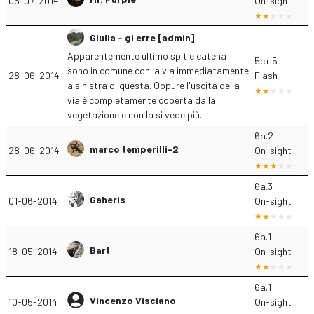
05-07-2014
On-sight
Giulia - gi erre [admin]
Apparentemente ultimo spit e catena
5c+.5
sono in comune con la via immediatamente
28-06-2014
Flash
a sinistra di questa. Oppure l'uscita della
via è completamente coperta dalla
vegetazione e non la si vede più.
6a.2
marco temperilli-2
28-06-2014
On-sight
6a.3
Gaheris
01-06-2014
On-sight
6a.1
Bart
18-05-2014
On-sight
6a.1
Vincenzo Visciano
10-05-2014
On-sight