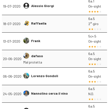
6a.1
Alessio Giorgi
19-07-2020
On-sight
6a.5
Raffaella
18-07-2020
2° giro
5c+.5
Frank
13-07-2020
On-sight
6a.5
dafaso
20-06-2020
On-sight
Mal protetta
6a.5
Lorenzo Gondoli
06-06-2020
On-sight
6a.5
Nannolino cerca il vino
24-05-2020
N.D.
6a.5