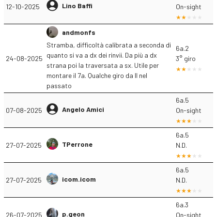
Lino Baffi
12-10-2025
On-sight
andmonfs
Stramba, difficoltà calibrata a seconda di
6a.2
quanto si va a dx dei rinvii. Da più a dx
24-08-2025
3° giro
strana poi la traversata a sx. Utile per
montare il 7a. Qualche giro da II nel
passato
6a.5
Angelo Amici
07-08-2025
On-sight
6a.5
TPerrone
27-07-2025
N.D.
6a.5
icom.icom
27-07-2025
N.D.
6a.3
p.geon
26-07-2025
On-sight