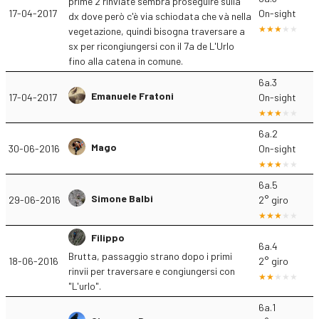
prime 2 rinviate sembra proseguire sulla
17-04-2017
On-sight
dx dove però c'è via schiodata che và nella
vegetazione, quindi bisogna traversare a
sx per ricongiungersi con il 7a de L'Urlo
fino alla catena in comune.
6a.3
Emanuele Fratoni
17-04-2017
On-sight
6a.2
Mago
30-06-2016
On-sight
6a.5
Simone Balbi
29-06-2016
2° giro
Filippo
6a.4
Brutta, passaggio strano dopo i primi
18-06-2016
2° giro
rinvii per traversare e congiungersi con
"L'urlo".
6a.1