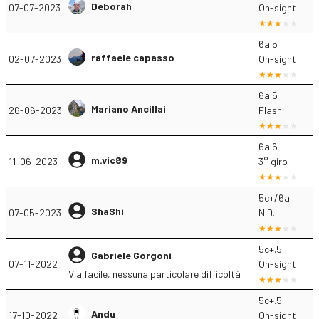
Deborah
07-07-2023
On-sight
6a.5
raffaele capasso
02-07-2023
On-sight
6a.5
Mariano Ancillai
26-06-2023
Flash
6a.6
m.vic89
11-06-2023
3° giro
5c+/6a
ShaShi
07-05-2023
N.D.
5c+.5
Gabriele Gorgoni
07-11-2022
On-sight
Via facile, nessuna particolare difficoltà
5c+.5
Andu
17-10-2022
On-sight