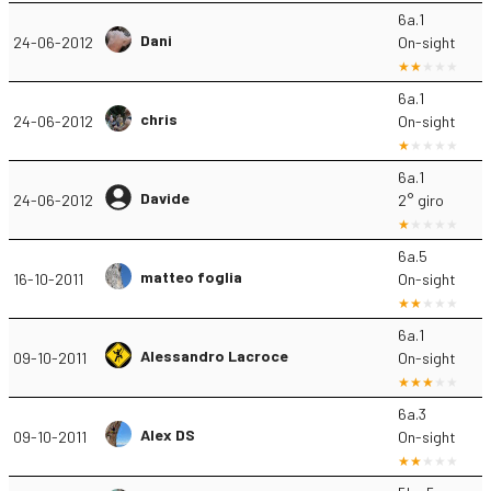
6a.1
Dani
24-06-2012
On-sight
6a.1
chris
24-06-2012
On-sight
6a.1
Davide
24-06-2012
2° giro
6a.5
matteo foglia
16-10-2011
On-sight
6a.1
Alessandro Lacroce
09-10-2011
On-sight
6a.3
Alex DS
09-10-2011
On-sight