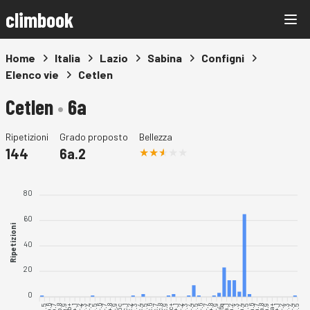
climbook
Home
Italia
Lazio
Sabina
Configni
Elenco vie
Cetlen
Cetlen
•
6a
Ripetizioni
Grado proposto
Bellezza
144
6a.2
80
60
Ripetizioni
40
20
0
5b.6
5b.7
5b.8
5b.9
5c.1
5c.2
5c.4
5c.6
5c.7
5c.8
5c.9
6a.1
6a.2
6a.3
6a.4
6a.5
6a.6
6a.7
6a.8
6a.9