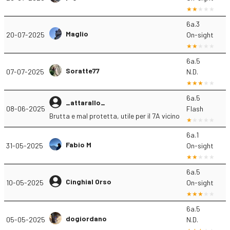
6a.3
Maglio
20-07-2025
On-sight
6a.5
Soratte77
07-07-2025
N.D.
6a.5
_attarallo_
08-06-2025
Flash
Brutta e mal protetta, utile per il 7A vicino
6a.1
Fabio M
31-05-2025
On-sight
6a.5
Cinghial Orso
10-05-2025
On-sight
6a.5
dogiordano
05-05-2025
N.D.