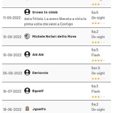
Grown to climb
6a.5
11-09-2022
On-sight
data fittizia. La avevo liberata a vista la
prima volta che venni a Configni
6a.2
Michele Notari detto Move
10-09-2022
On-sight
6a.5
Alè Alè
10-09-2022
Flash
6a+.5
Dariucciu
05-09-2022
On-sight
6a.3
Bguelf
16-07-2022
Flash
6a.2
Jguelfo
18-06-2022
On-sight