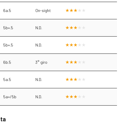
6a.5
On-sight
5b+.5
N.D.
5b+.5
N.D.
6b.5
3° giro
5a.5
N.D.
5a+/5b
N.D.
sta