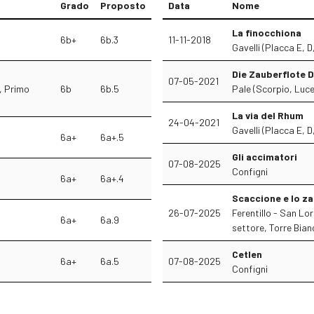
Grado
Proposto
Data
Nome
La finocchiona
6b+
6b.3
11-11-2018
Gavelli (Placca E, D,
Die Zauberflote D
07-05-2021
, Primo
6b
6b.5
Pale (Scorpio, Luce,
La via del Rhum
24-04-2021
Gavelli (Placca E, D,
6a+
6a+.5
Gli accimatori
07-08-2025
Configni
6a+
6a+.4
Scaccione e lo z
26-07-2025
Ferentillo - San L
6a+
6a.9
settore, Torre Bian
Cetlen
6a+
6a.5
07-08-2025
Configni