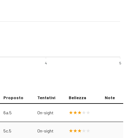
4
5
Proposto
Tentativi
Bellezza
Note
6a.5
On-sight
5c.5
On-sight