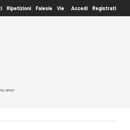
i
Ripetizioni
Falesie
Vie
Accedi
Registrati
timo anno