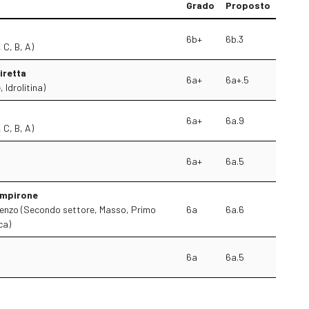
Grado
Proposto
6b+
6b.3
 C, B, A)
iretta
6a+
6a+.5
 Idrolitina)
6a+
6a.9
 C, B, A)
6a+
6a.5
ampirone
orenzo (Secondo settore, Masso, Primo
6a
6a.6
ca)
6a
6a.5