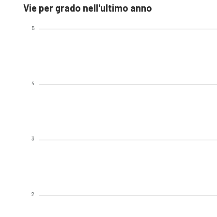
Vie per grado nell'ultimo anno
5
4
3
2