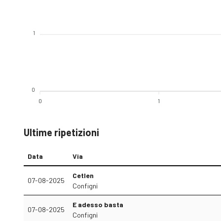
1
0
0
1
Ultime ripetizioni
Data
Via
Cetlen
07-08-2025
Configni
E adesso basta
07-08-2025
Configni