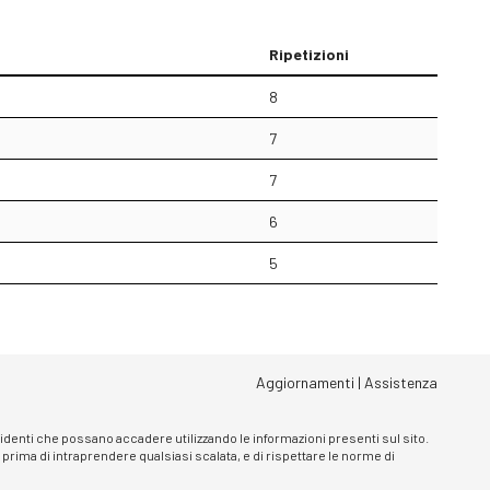
Ripetizioni
8
7
7
6
5
Aggiornamenti
|
Assistenza
ncidenti che possano accadere utilizzando le informazioni presenti sul sito.
, prima di intraprendere qualsiasi scalata, e di rispettare le norme di