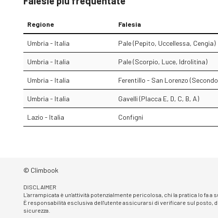
Falesie più frequentate
Regione
Falesia
Umbria - Italia
Pale (Pepito, Uccellessa, Cengia)
Umbria - Italia
Pale (Scorpio, Luce, Idrolitina)
Umbria - Italia
Ferentillo - San Lorenzo (Secondo
Umbria - Italia
Gavelli (Placca E, D, C, B, A)
Lazio - Italia
Configni
© Climbook
DISCLAIMER
L'arrampicata è un'attività potenzialmente pericolosa, chi la pratica lo fa a
È responsabilità esclusiva dell'utente assicurarsi di verificare sul posto, d
sicurezza.