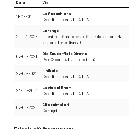
Data
Via
La finocchiona
11-11-2018
Gavelli (Placca E, D, C, B, A)
L'orango
29-07-2025
Ferentillo - San Lorenzo (Secondo settore, Masso
settore, Torre Bianca)
Die Zauberflote Diretta
07-05-2021
Pale (Scorpio, Luce, Idrolitina)
Il nibbio
27-03-2021
Gavelli (Placca E, D, C, B, A)
La via del Rhum
24-04-2021
Gavelli (Placca E, D, C, B, A)
Gli accimatori
07-08-2025
Configni