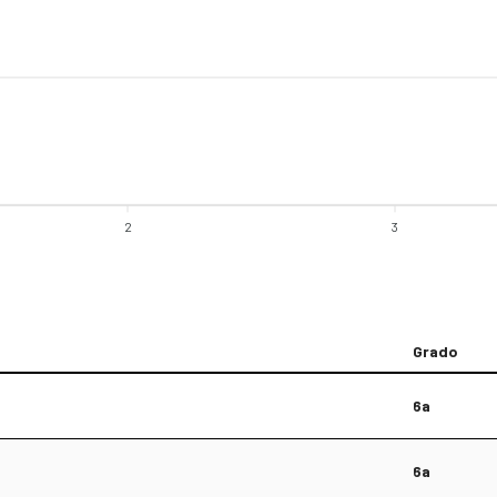
2
3
Grado
6a
6a