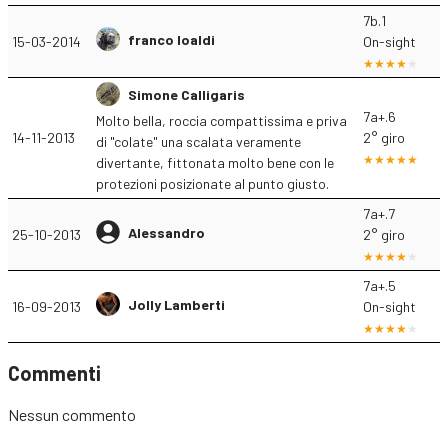
7b.1
franco loaldi
15-03-2014
On-sight
Simone Calligaris
7a+.6
Molto bella, roccia compattissima e priva
14-11-2013
2° giro
di "colate" una scalata veramente
divertante, fittonata molto bene con le
protezioni posizionate al punto giusto.
7a+.7
Alessandro
25-10-2013
2° giro
7a+.5
Jolly Lamberti
16-09-2013
On-sight
Commenti
Nessun commento