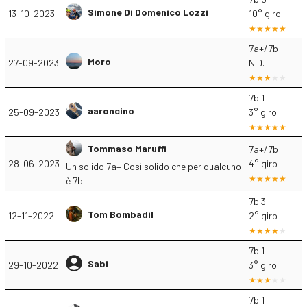
Simone Di Domenico Lozzi
13-10-2023
10° giro
7a+/7b
Moro
27-09-2023
N.D.
7b.1
aaroncino
25-09-2023
3° giro
Tommaso Maruffi
7a+/7b
28-06-2023
4° giro
Un solido 7a+ Così solido che per qualcuno
è 7b
7b.3
Tom Bombadil
12-11-2022
2° giro
7b.1
Sabi
29-10-2022
3° giro
7b.1