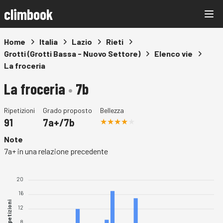
climbook
Home
Italia
Lazio
Rieti
Grotti (Grotti Bassa - Nuovo Settore)
Elenco vie
La froceria
La froceria
•
7b
Ripetizioni
Grado proposto
Bellezza
91
7a+/7b
Note
7a+ in una relazione precedente
20
16
Ripetizioni
12
8