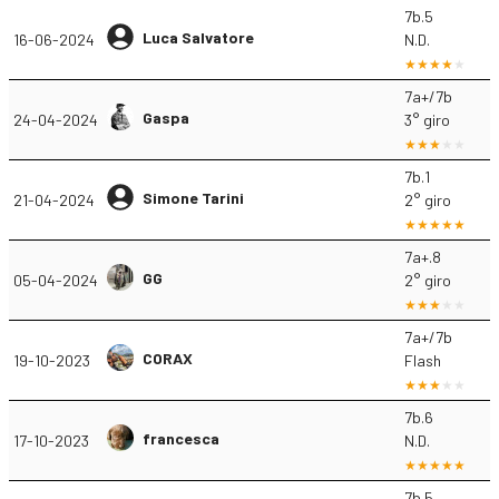
7b.5
Luca Salvatore
16-06-2024
N.D.
7a+/7b
Gaspa
24-04-2024
3° giro
7b.1
Simone Tarini
21-04-2024
2° giro
7a+.8
GG
05-04-2024
2° giro
7a+/7b
CORAX
19-10-2023
Flash
7b.6
francesca
17-10-2023
N.D.
7b.5