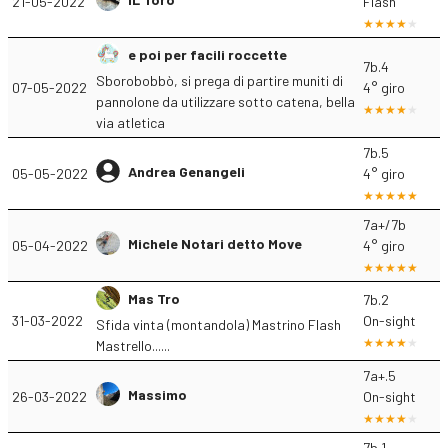
21-05-2022
Flash
e poi per facili roccette
7b.4
Sborobobbò, si prega di partire muniti di
07-05-2022
4° giro
pannolone da utilizzare sotto catena, bella
via atletica
7b.5
Andrea Genangeli
05-05-2022
4° giro
7a+/7b
Michele Notari detto Move
05-04-2022
4° giro
Mas Tro
7b.2
31-03-2022
On-sight
Sfida vinta (montandola) Mastrino Flash
Mastrello......
7a+.5
Massimo
26-03-2022
On-sight
7b.1