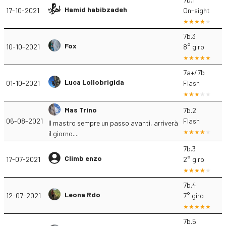
Hamid habibzadeh
17-10-2021
On-sight
7b.3
Fox
10-10-2021
8° giro
7a+/7b
Luca Lollobrigida
01-10-2021
Flash
Mas Trino
7b.2
06-08-2021
Flash
Il mastro sempre un passo avanti, arriverà
il giorno....
7b.3
Climb enzo
17-07-2021
2° giro
7b.4
Leona Rdo
12-07-2021
7° giro
7b.5