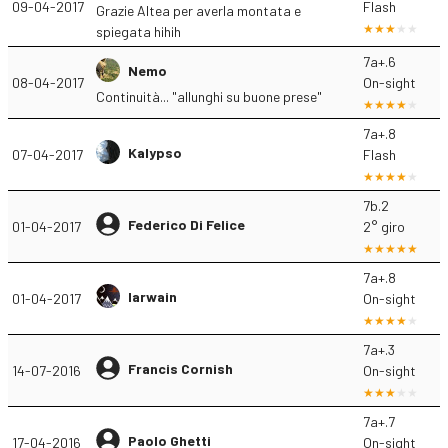
09-04-2017
Flash
Grazie Altea per averla montata e
spiegata hihih
7a+.6
Nemo
08-04-2017
On-sight
Continuità... "allunghi su buone prese"
7a+.8
Kalypso
07-04-2017
Flash
7b.2
Federico Di Felice
01-04-2017
2° giro
7a+.8
Iarwain
01-04-2017
On-sight
7a+.3
Francis Cornish
14-07-2016
On-sight
7a+.7
Paolo Ghetti
17-04-2016
On-sight