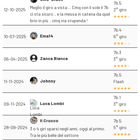
7b.5
Meglio il giro a vista ... Cmq con il sole il 7b
12-10-2025
2° giro
ci sta sicuro .. e la messa in catena da quel
brio in più .. cmq via stupenda !
7b.4
Ema14
10-07-2025
6° giro
7b.3
Zanca Bianca
06-04-2025
3° giro
7b.5
Johnny
11-11-2024
Flash
7b.1
Luca Lombi
09-11-2024
3° giro
Il Crucco
7b.5
28-09-2024
5° giro
3 o 4 giri sparsi negli anni, oggi al primo.
Tra le più belle del settore