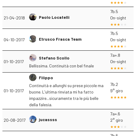
7b.5
Paolo Locatelli
21-04-2018
On-sight
7b.5
Etrusco Frasca Team
04-10-2017
On-sight
7a+.8
Stefano Scollo
01-10-2017
On-sight
Bellissima. Continuità con bel finale
Filippo
7b.2
Continuità e allunghi su prese piccole ma
01-10-2017
9° giro
buone. L'ultima rinviata mi ha fatto
impazzire...sicuramente tra le più belle
della falesia.
7a+.6
jucassss
20-08-2017
2° giro
7b.6