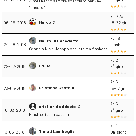
A me l'hanno sempre spacciato per 7a+
"onesto"
7a+/7b
Marco C
06-09-2018
18-22 giri
7a+.6
Mauro Di Benedetto
24-08-2018
Flash
Grazie a Nic e Jacopo per l'ottima flashata
7b.2
Frullo
29-07-2018
2° giro
7b.5
Cristiano Castaldi
23-06-2018
15-17 giri
7b.5
cristian d'addazio-2
10-06-2018
2° giro
Flash sotto la catena
7b.1
Timoti Lamboglia
13-05-2018
On-sight