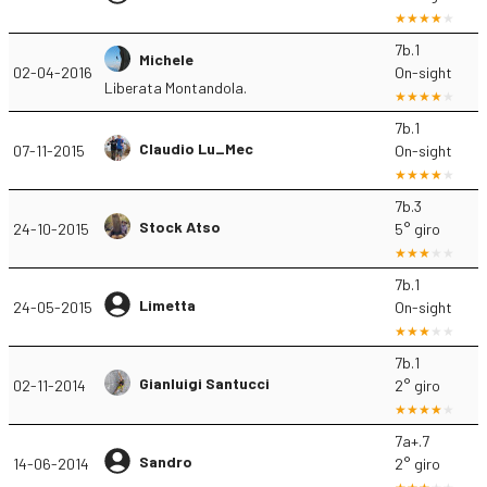
7b.1
Michele
02-04-2016
On-sight
Liberata Montandola.
7b.1
Claudio Lu_Mec
07-11-2015
On-sight
7b.3
Stock Atso
24-10-2015
5° giro
7b.1
Limetta
24-05-2015
On-sight
7b.1
Gianluigi Santucci
02-11-2014
2° giro
7a+.7
Sandro
14-06-2014
2° giro