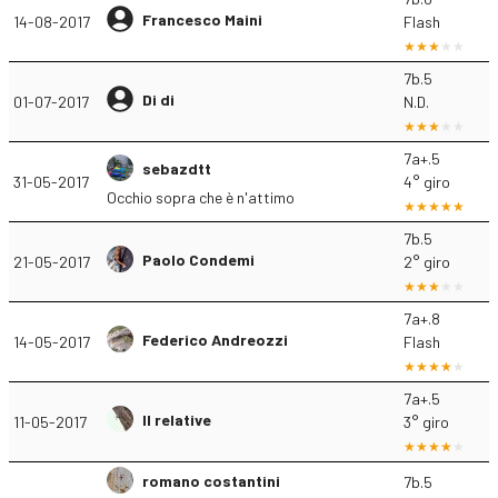
Francesco Maini
14-08-2017
Flash
7b.5
Di di
01-07-2017
N.D.
7a+.5
sebazdtt
31-05-2017
4° giro
Occhio sopra che è n'attimo
7b.5
Paolo Condemi
21-05-2017
2° giro
7a+.8
Federico Andreozzi
14-05-2017
Flash
7a+.5
Il relative
11-05-2017
3° giro
romano costantini
7b.5