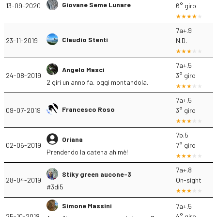
Giovane Seme Lunare
13-09-2020
6° giro
7a+.9
Claudio Stenti
23-11-2019
N.D.
7a+.5
Angelo Masci
24-08-2019
3° giro
2 giri un anno fa, oggi montandola.
7a+.5
Francesco Roso
09-07-2019
3° giro
7b.5
Oriana
02-06-2019
7° giro
Prendendo la catena ahimè!
7a+.8
Stiky green aucone-3
28-04-2019
On-sight
#3di5
Simone Massini
7a+.5
25-10-2018
4° giro