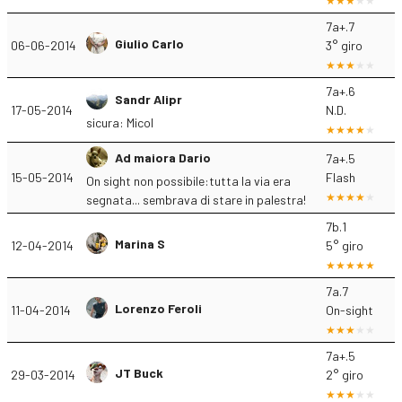
7a+.7
Giulio Carlo
06-06-2014
3° giro
7a+.6
Sandr Alipr
17-05-2014
N.D.
sicura: Micol
Ad maiora Dario
7a+.5
15-05-2014
Flash
On sight non possibile:tutta la via era
segnata... sembrava di stare in palestra!
7b.1
Marina S
12-04-2014
5° giro
7a.7
Lorenzo Feroli
11-04-2014
On-sight
7a+.5
JT Buck
29-03-2014
2° giro