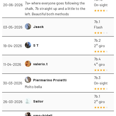
7a+ where everyone goes following the
20-06-2026
On-sight
chalk, 7b straight up and a little to the
left. Beautiful both methods
7b.1
Jaack
03-05-2026
Flash
7b.2
S T
19-04-2026
2° giro
7b.4
valerio.t
11-04-2026
4° giro
7b.3
Piermarino Proietti
30-03-2026
On-sight
Molto bella
7b.1
Sailor
26-03-2026
2° giro
smo-bidell