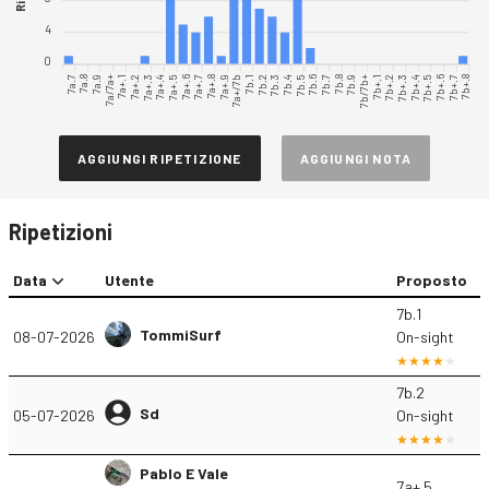
4
0
7a.7
7a.8
7a.9
7a/7a+
7a+.1
7a+.2
7a+.3
7a+.4
7a+.5
7a+.6
7a+.7
7a+.8
7a+.9
7a+/7b
7b.1
7b.2
7b.3
7b.4
7b.5
7b.6
7b.7
7b.8
7b.9
7b/7b+
7b+.1
7b+.2
7b+.3
7b+.4
7b+.5
7b+.6
7b+.7
7b+.8
AGGIUNGI RIPETIZIONE
AGGIUNGI NOTA
Ripetizioni
Data
Utente
Proposto
7b.1
TommiSurf
08-07-2026
On-sight
7b.2
Sd
05-07-2026
On-sight
Pablo E Vale
7a+.5