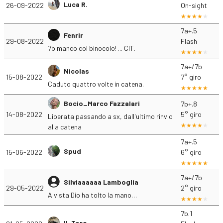
Luca R.
26-09-2022
On-sight
7a+.5
Fenrir
29-08-2022
Flash
7b manco col binocolo! ... CIT.
7a+/7b
Nicolas
15-08-2022
7° giro
Caduto quattro volte in catena.
Bocio_Marco Fazzalari
7b+.8
14-08-2022
5° giro
Liberata passando a sx, dall'ultimo rinvio
alla catena
7a+.5
Spud
15-06-2022
6° giro
7a+/7b
Silviaaaaaa Lamboglia
29-05-2022
2° giro
A vista Dio ha tolto la mano…
7b.1
IL Toro