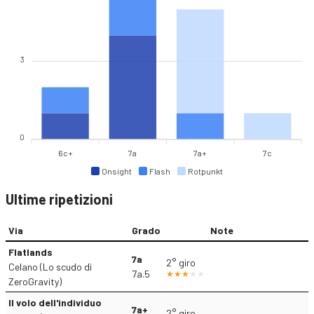
3
0
6c+
7a
7a+
7c
Onsight
Flash
Rotpunkt
Ultime ripetizioni
Via
Grado
Note
Flatlands
7a
2° giro
Celano (Lo scudo di
7a.5
ZeroGravity)
Il volo dell'individuo
7a+
2° giro