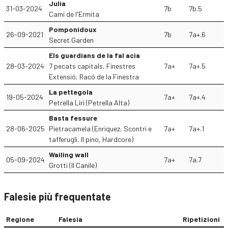
Julia
31-03-2024
7b
7b.5
Camí de l'Ermita
Pomponidoux
26-09-2021
7b
7a+.6
Secret Garden
Els guardians de la fal acia
28-03-2024
7 pecats capitals, Finestres
7a+
7a+.5
Extensió, Racó de la Finestra
La pettegola
19-05-2024
7a+
7a+.4
Petrella Liri (Petrella Alta)
Basta fessure
28-06-2025
Pietracamela (Enriquez, Scontri e
7a+
7a+.1
tafferugli, Il pino, Hardcore)
Wailing wall
05-09-2024
7a+
7a.7
Grotti (Il Canile)
Falesie più frequentate
Regione
Falesia
Ripetizioni