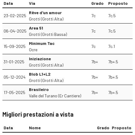
Data
Via
Grado
Proposto
Rêve d'un amour
23-02-2025
7c
7c.5
Grotti (Grotti Alta)
Area 51
06-04-2025
7c
7c.5
Grotti (Grotti Bassa)
Minimum Tac
15-09-2025
7c
7c.1
Ocre
Iniziazione
31-01-2025
7b+
7b+.5
Grotti (Grotti Alta)
Blob L1+L2
05-12-2024
7b+
7b+.5
Grotti (Grotti Alta)
Brasileiro
17-05-2025
7b+
7b+.5
Valle del Turano (Er Cantiere)
Migliori prestazioni a vista
Data
Nome
Grado
Proposto