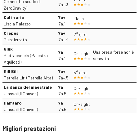
Celano (Lo scudo di
7a+.3
ZeroGravity)
Cul in aria
7a+
Flash
Liscia Palazzo
7a.1
Crepes
7a+
2° giro
Pizzoferrato
7a+.4
Gluk
7a
Una presa forse non è
On-sight
Pietracamela (Palestra
7a.1
scavata
Aquilotti)
Kill Bill
7a+
5° giro
Petrella Liri (Petrella Alta)
7a+.5
La danza del maestrale
7a
On-sight
Ulassai (Il Canyon)
7a.5
Hamtaro
7a
On-sight
Ulassai (Il Canyon)
7a.5
Migliori prestazioni