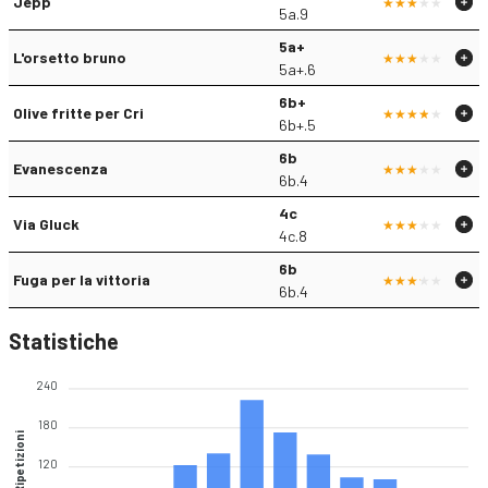
Jepp
5a.9
5a+
L'orsetto bruno
5a+.6
6b+
Olive fritte per Cri
6b+.5
6b
Evanescenza
6b.4
4c
Via Gluck
4c.8
6b
Fuga per la vittoria
6b.4
Statistiche
240
180
Ripetizioni
120