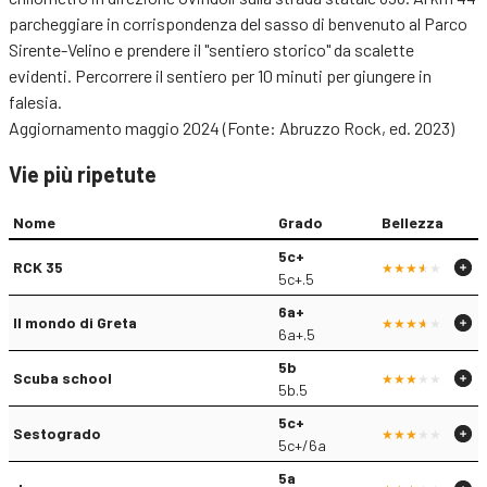
parcheggiare in corrispondenza del sasso di benvenuto al Parco
Sirente-Velino e prendere il "sentiero storico" da scalette
evidenti. Percorrere il sentiero per 10 minuti per giungere in
falesia.
Aggiornamento maggio 2024 (Fonte: Abruzzo Rock, ed. 2023)
Vie più ripetute
Nome
Grado
Bellezza
5c+
RCK 35
5c+.5
6a+
Il mondo di Greta
6a+.5
5b
Scuba school
5b.5
5c+
Sestogrado
5c+/6a
5a