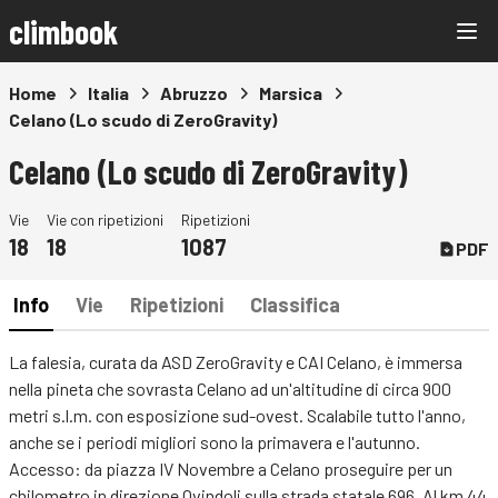
climbook
Home
Italia
Abruzzo
Marsica
Celano (Lo scudo di ZeroGravity)
Celano (Lo scudo di ZeroGravity)
Vie
Vie con ripetizioni
Ripetizioni
18
18
1087
PDF
Info
Vie
Ripetizioni
Classifica
La falesia, curata da ASD ZeroGravity e CAI Celano, è immersa
nella pineta che sovrasta Celano ad un'altitudine di circa 900
metri s.l.m. con esposizione sud-ovest. Scalabile tutto l'anno,
anche se i periodi migliori sono la primavera e l'autunno.
Accesso: da piazza IV Novembre a Celano proseguire per un
chilometro in direzione Ovindoli sulla strada statale 696. Al km 44