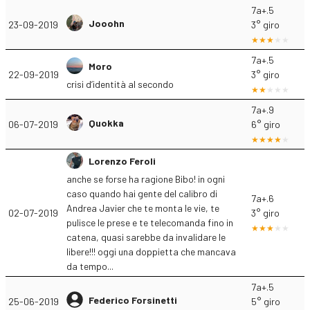
7a+.5
Jooohn
23-09-2019
3° giro
7a+.5
Moro
22-09-2019
3° giro
crisi d’identità al secondo
7a+.9
Quokka
06-07-2019
6° giro
Lorenzo Feroli
anche se forse ha ragione Bibo! in ogni
caso quando hai gente del calibro di
7a+.6
Andrea Javier che te monta le vie, te
02-07-2019
3° giro
pulisce le prese e te telecomanda fino in
catena, quasi sarebbe da invalidare le
libere!!! oggi una doppietta che mancava
da tempo...
7a+.5
Federico Forsinetti
25-06-2019
5° giro