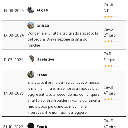
7a+.5
el gab
13-06-2024
N.D.
CORAX
7a+.3
Congeniale.... Tutt'altro grado rispetto la
13-06-2024
2° giro
pettegola. Breve sezione di dita poi
ronchie
7b.5
Il relative
11-05-2024
3° giro
Frank
Era stato il primo 7a+ su cui avevo messo
7a+.6
le mani anni fa e mi sembrava impossible..
17-06-2023
4° giro
oggi è entrato al secondo ma comunque si
è fatto sentire. Boulderini vari e continuità
fino a poco più di metà, movimenti
interessanti e non facili da leggere!
7a+.5
Fenrir
31-10-2022
4° giro