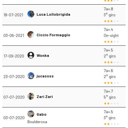
7a+.8
Luca Lollobrigida
18-07-2021
3° giro
7a+.4
Ciccio Formaggio
03-06-2021
On-sight
7a+.5
Wonka
17-09-2020
2° giro
7a+.6
jucassss
23-07-2020
2° giro
7a+.7
Zari Zari
07-07-2020
5° giro
7a+.5
Gabo
03-07-2020
3° giro
Boulderosa