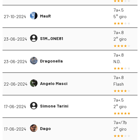
7a+.5
MauR
27-10-2024
5° giro
7a+.8
S1M_ONE81
23-06-2024
2° giro
7a+.8
Dragonella
23-06-2024
N.D.
7a+.8
Angelo Masci
22-06-2024
Flash
7a+.5
Simone Tarini
17-06-2024
2° giro
7a+/7b
Dago
17-06-2024
2° giro