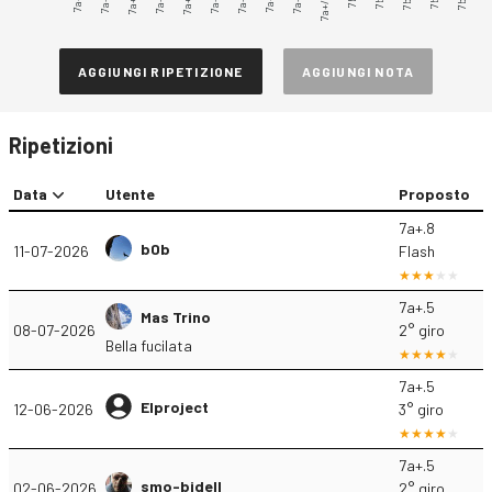
7a+.2
7a+.3
7a+.4
7a+.5
7a+.6
7a+.7
7a+.9
7a+/7b
AGGIUNGI RIPETIZIONE
AGGIUNGI NOTA
Ripetizioni
Data
Utente
Proposto
7a+.8
b0b
11-07-2026
Flash
7a+.5
Mas Trino
08-07-2026
2° giro
Bella fucilata
7a+.5
Elproject
12-06-2026
3° giro
7a+.5
smo-bidell
02-06-2026
2° giro