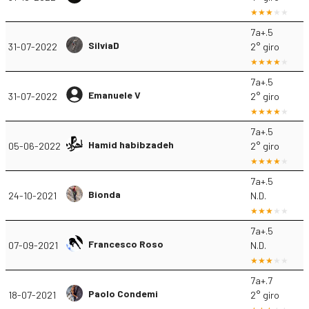
7a+.5
SilviaD
31-07-2022
2° giro
7a+.5
Emanuele V
31-07-2022
2° giro
7a+.5
Hamid habibzadeh
05-06-2022
2° giro
7a+.5
Bionda
24-10-2021
N.D.
7a+.5
Francesco Roso
07-09-2021
N.D.
7a+.7
Paolo Condemi
18-07-2021
2° giro