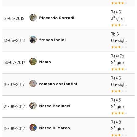
7a+.5
Riccardo Corradi
31-03-2019
3° giro
7b.5
franco loaldi
13-05-2018
On-sight
7a+/7b
Nemo
30-07-2017
2° giro
7a+.5
romano costantini
16-07-2017
On-sight
7a+.3
Marco Paolucci
21-06-2017
2° giro
7a+.8
Marco Di Marco
18-06-2017
2° giro