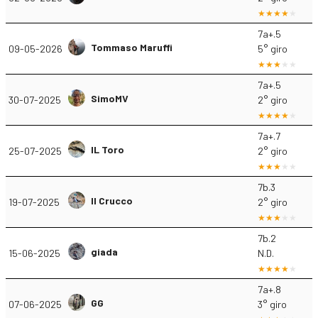
7a+.5
Tommaso Maruffi
09-05-2026
5° giro
7a+.5
SimoMV
30-07-2025
2° giro
7a+.7
IL Toro
25-07-2025
2° giro
7b.3
Il Crucco
19-07-2025
2° giro
7b.2
giada
15-06-2025
N.D.
7a+.8
GG
07-06-2025
3° giro