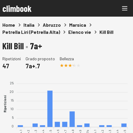
climbook
Home
Italia
Abruzzo
Marsica
Petrella Liri (Petrella Alta)
Elenco vie
Kill Bill
Kill Bill
•
7a+
Ripetizioni
Grado proposto
Bellezza
47
7a+.7
25
20
Ripetizioni
15
10
5
0
7a+.1
7b.1
7b.2
7b.3
7b.4
7b.5
7a+.8