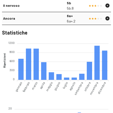
5b
Il nervoso
5b.8
6a+
Ancora
6a+.2
Statistiche
1200
900
Ripetizioni
600
300
0
gennaio
marzo
aprile
giugno
luglio
settembre
ottobre
dicembre
febbraio
maggio
agosto
novembre
20