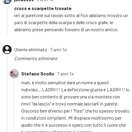
crocs e scarpette trovate
ieri al paretone sul tavolo sotto al fico abbiamo trovato un
paio di scarpette della scarpa e delle crocs gialle. le
abbiamo prese pensando fossero di un nostro amico.
Utente eliminato
∙ 7 anni fa
Commento eliminato
Stefano Scollo
∙ 7 anni fa
mah, è molto semplice dare un nome a questi
individui... LADRI!!! La definizione giusta è LADRI!!! Io
sono ben contento di provare una via montata con
rinvii "da lascio" e trovo normale lasciarli in parete.
Discorso ben diverso per i "fissi" che ho spesso trovato
in condizioni orripilanti. Mi dispiace moltissimo per
quello che ti è successo e spero con tutto il cuore che
tu possa ritrovarli ma non ci sperare.