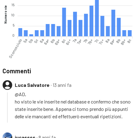
15
Numero vie
10
5
0
Sconosciuto
5a
5b
5c
6a
6a+
6b
6b+
6c
6c+
7a+
7b
7b+
7c
7c+
8a
8a+
8b
8b+
8c
7a
Commenti
Luca Salvatore
∙ 13 anni fa
@AD,
ho visto le vie inserite nel database e confermo che sono
state inserite bene. Appena ci torno prendo più appunti
delle vie mancanti ed effettuerò eventuali ripetizioni.
jucassss
∙ 8 anni fa