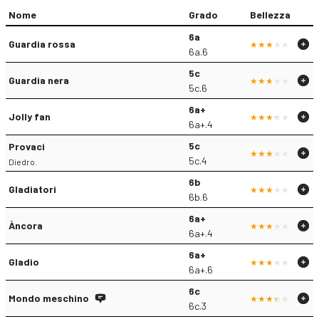
Nome
Grado
Bellezza
6a
Guardia rossa
6a.6
5c
Guardia nera
5c.6
6a+
Jolly fan
6a+.4
5c
Provaci
5c.4
Diedro.
6b
Gladiatori
6b.6
6a+
Àncora
6a+.4
6a+
Gladio
6a+.6
6c
Mondo meschino
6c.3