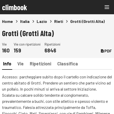
climbook
Home
Italia
Lazio
Rieti
Grotti (Grotti Alta)
Grotti (Grotti Alta)
Vie
Vie con ripetizioni
Ripetizioni
160
159
6846
PDF
Info
Vie
Ripetizioni
Classifica
Accesso: parcheggiare subito dopo il cartello con indicazione del
centro abitato di Grotti. Prendere un sentiero che parte vicino ad
un pollaio. In pochi minuti si arriva al settore Iniziazione.
Scalata su calcare solido tendente al conglomerato,
prevalentemente a buchi, con stile atletico e spesso violento e
traumatico. Falesia attrezzata principalmente da Toffa,
Finocchi, Ciato, Mati, Smargiassi, con vie di Gambineri, Milanese,