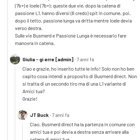
(7b+) e Ioele (7b+): queste due vie, dopo la catena di
passione L1, hanno diversi (6 credo) spit in comune, poi,
dopo il tetto, passione lunga va dritta mentre Ioele devia
verso destra.
Sulle vie Busmerd e Passione Lunga è necessario fare
manovra in catena.
Giulia - gi erre [admin]
∙ 7 anni fa
Ciao e grazie, ho inserito tutte le info! Solo non ho ben
capito cosa intendi a proposito di Busmerd direct. Non
si tratta di un secondo tiro ma di una L1 variante di
Amici tua?
Grazie!
JT Buck
∙ 7 anni fa
Ciao, Busmerd direct ha la partenza in comune con
amici tua e poi devia a destra senza arrivare alla
catena di amici tua.