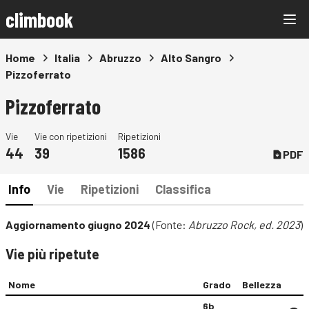
climbook
Home
Italia
Abruzzo
Alto Sangro
Pizzoferrato
Pizzoferrato
Vie
Vie con ripetizioni
Ripetizioni
44
39
1586
PDF
Info
Vie
Ripetizioni
Classifica
Aggiornamento giugno 2024
(Fonte:
Abruzzo Rock, ed. 2023
)
Vie più ripetute
Nome
Grado
Bellezza
6b