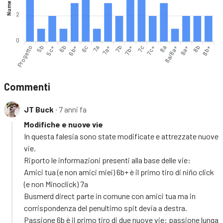
Numero vie
2
0
Progetto
5b
5c+
6b
6b+
6c
7a
7a+
7b+
7c
7c+
8a
8a/8a+
8a+
8b
8b+
7b
Commenti
JT Buck
∙ 7 anni fa
Modifiche e nuove vie
In questa falesia sono state modificate e attrezzate nuove
vie.
Riporto le informazioni presenti alla base delle vie:
Amici tua (e non amici miei) 6b+ è il primo tiro di niño click
(e non Minoclick) 7a
Busmerd direct parte in comune con amici tua ma in
corrispondenza del penultimo spit devia a destra.
Passione 6b è il primo tiro di due nuove vie: passione lunga