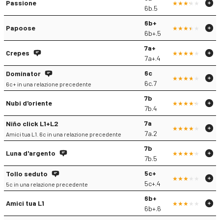
Passione
6b.5
6b+
Papoose
6b+.5
7a+
Crepes
7a+.4
6c
Dominator
6c.7
6c+ in una relazione precedente
7b
Nubi d'oriente
7b.4
7a
Niño click L1+L2
7a.2
Amici tua L1. 6c in una relazione precedente
7b
Luna d'argento
7b.5
5c+
Tollo seduto
5c+.4
5c in una relazione precedente
6b+
Amici tua L1
6b+.6