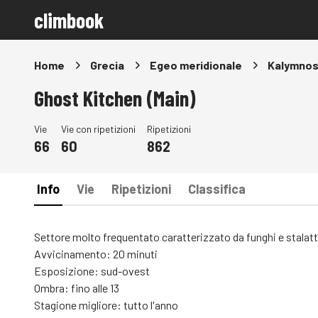
climbook
Home
Grecia
Egeo meridionale
Kalymno
Ghost Kitchen (Main)
Vie
Vie con ripetizioni
Ripetizioni
66
60
862
Info
Vie
Ripetizioni
Classifica
Settore molto frequentato caratterizzato da funghi e stalattit
Avvicinamento: 20 minuti
Esposizione: sud-ovest
Ombra: fino alle 13
Stagione migliore: tutto l'anno