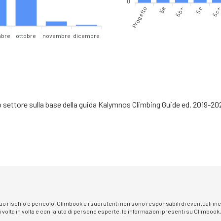
0
Progetto
5a
5c
5c
5b+
mbre
ottobre
novembre
dicembre
to settore sulla base della guida Kalymnos Climbing Guide ed. 2019-20
 suo rischio e pericolo. Climbook e i suoi utenti non sono responsabili di eventuali i
i volta in volta e con l'aiuto di persone esperte, le informazioni presenti su Climbook