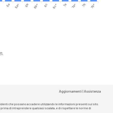
+
6a
6a+
6b+
6c
6c+
7a
7b
7b+
6b
7a+
21.
Aggiornamenti
|
Assistenza
ncidenti che possano accadere utilizzando le informazioni presenti sul sito.
, prima di intraprendere qualsiasi scalata, e di rispettare le norme di