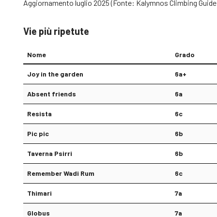
Aggiornamento luglio 2025 (Fonte: Kalymnos Climbing Guide 
Vie più ripetute
Nome
Grado
Joy in the garden
6a+
Absent friends
6a
Resista
6c
Pic pic
6b
Taverna Psirri
6b
Remember Wadi Rum
6c
Thimari
7a
Globus
7a