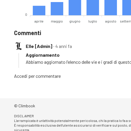
0
aprile
maggio
giugno
luglio
agosto
sette
Commenti
Elle [Admin]
∙ 4 anni fa
Aggiornamento
Abbiamo aggiornato l'elenco delle vie e i gradi di ques
Accedi
per commentare
© Climbook
DISCLAIMER
L'arrampicata è un'attività potenzialmente pericolosa, chi la pratica lo fa a
È responsabilità esclusiva dell'utente assicurarsi di verificare sul posto, d
sicurezza.