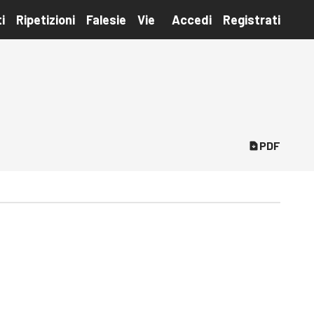
i
Ripetizioni
Falesie
Vie
Accedi
Registrati
PDF