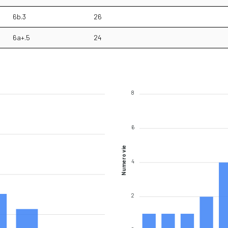
6b.3
26
6a+.5
24
8
6
Numero vie
4
2