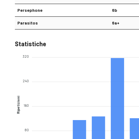
Persephone
6b
Parasitos
6a+
Statistiche
320
240
Ripetizioni
160
80