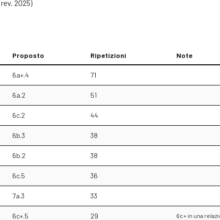
rev. 2025)
Proposto
Ripetizioni
Note
6a+.4
71
6a.2
51
6c.2
44
6b.3
38
6b.2
38
6c.5
36
7a.3
33
6c+.5
29
6c+ in una rela