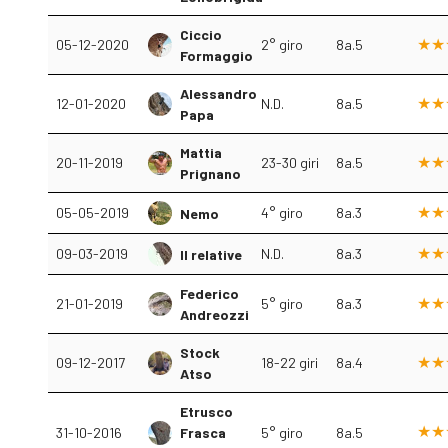
Ciccio
05-12-2020
2° giro
8a.5
Formaggio
Alessandro
12-01-2020
N.D.
8a.5
Papa
Mattia
20-11-2019
23-30 giri
8a.5
Prignano
05-05-2019
4° giro
8a.3
Nemo
09-03-2019
N.D.
8a.3
Il relative
Federico
21-01-2019
5° giro
8a.3
Andreozzi
Stock
09-12-2017
18-22 giri
8a.4
Atso
Etrusco
31-10-2016
Frasca
5° giro
8a.5