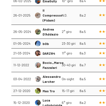
06-02-2025
10° giro
8a.4
EmaGully
Il
26-01-2025
Compressor
N.D.
8a.2
(Pidam)
Andrea
26-05-2024
2° giro
8a.5
D'Addazio
01-05-2024
23-30 giri
8a.5
b0b
21-03-2024
11° giro
8a.3
DARZ84
Bocio_Marco
11-12-2022
30-40 giri
8a.7
Fazzalari
Alessandro
03-04-2022
On-sight
8a.5
Larcher
27-12-2020
15-17 giri
8a.5
Mas Tro
Luca
15-12-2020
6° giro
8a.2
Lollobrigida