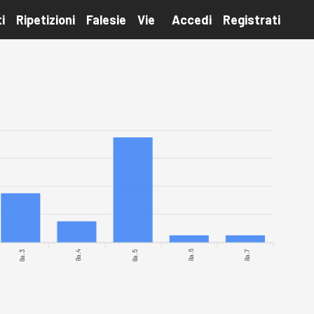
i
Ripetizioni
Falesie
Vie
Accedi
Registrati
8a.3
8a.5
8a.6
8a.7
8a.4