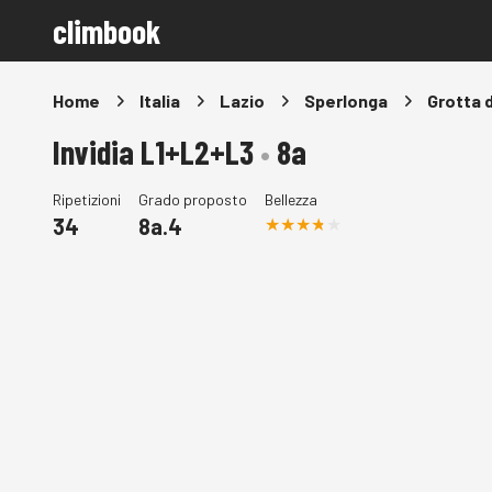
climbook
Home
Italia
Lazio
Sperlonga
Grotta 
Invidia L1+L2+L3
•
8a
Ripetizioni
Grado proposto
Bellezza
34
8a.4