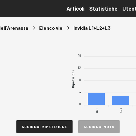
Articoli
Statistiche
Utent
dell'Arenauta
Elenco vie
Invidia L1+L2+L3
16
12
Ripetizioni
8
4
0
8a.1
8a.2
AGGIUNGI RIPETIZIONE
AGGIUNGI NOTA