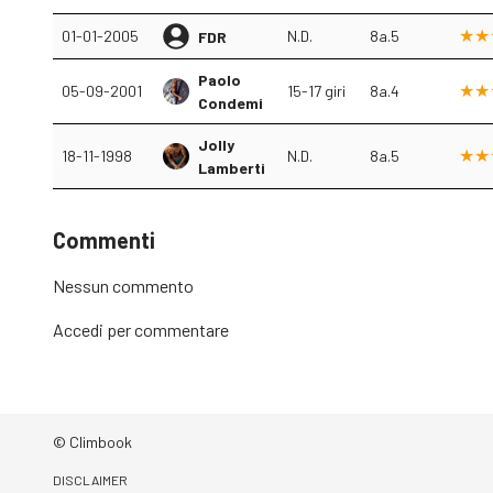
01-01-2005
N.D.
8a.5
FDR
Paolo
05-09-2001
15-17 giri
8a.4
Condemi
Jolly
18-11-1998
N.D.
8a.5
Lamberti
Commenti
Nessun commento
Accedi
per commentare
© Climbook
DISCLAIMER