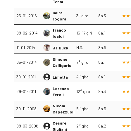
Team
laura
25-01-2015
3° giro
8a.3
rogora
franco
08-02-2014
15-17 giri
8a.1
loaldi
11-01-2014
N.D.
8a.6
JT Buck
Simone
05-01-2014
7° giro
8a.1
Calligaris
30-01-2011
4° giro
8a.1
Limetta
Lorenzo
29-01-2011
12° giro
8a.3
Feroli
Nicola
30-11-2008
5° giro
8a.5
Capezzuoli
Cesare
08-03-2006
2° giro
8a.2
Giuliani