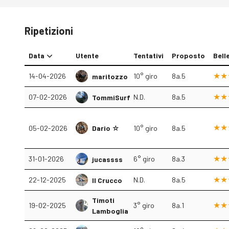
Ripetizioni
Data
Utente
Tentativi
Proposto
Bell
14-04-2026
10° giro
8a.5
maritozzo
07-02-2026
N.D.
8a.5
TommiSurf
Dario ☆
05-02-2026
10° giro
8a.5
31-01-2026
6° giro
8a.3
jucassss
22-12-2025
N.D.
8a.5
Il Crucco
Timoti
19-02-2025
3° giro
8a.1
Lamboglia