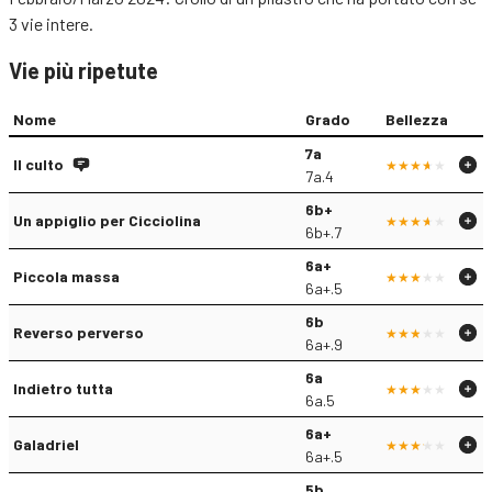
3 vie intere.
Vie più ripetute
Nome
Grado
Bellezza
7a
Il culto
7a.4
6b+
Un appiglio per Cicciolina
6b+.7
6a+
Piccola massa
6a+.5
6b
Reverso perverso
6a+.9
6a
Indietro tutta
6a.5
6a+
Galadriel
6a+.5
5b