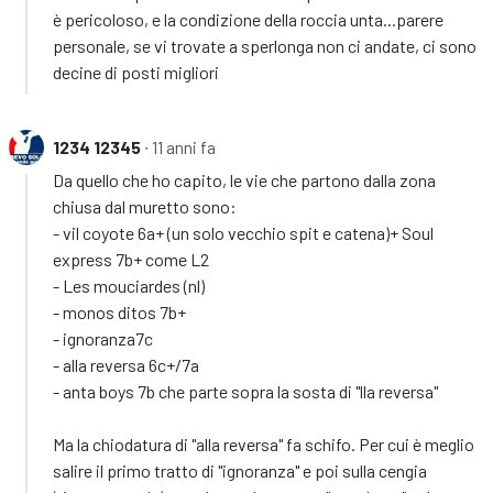
è pericoloso, e la condizione della roccia unta...parere
personale, se vi trovate a sperlonga non ci andate, ci sono
decine di posti migliori
1234 12345
∙ 11 anni fa
Da quello che ho capito, le vie che partono dalla zona
chiusa dal muretto sono:
- vil coyote 6a+ (un solo vecchio spit e catena)+ Soul
express 7b+ come L2
- Les mouciardes (nl)
- monos ditos 7b+
- ignoranza7c
- alla reversa 6c+/7a
- anta boys 7b che parte sopra la sosta di "lla reversa"
Ma la chiodatura di "alla reversa" fa schifo. Per cui è meglio
salire il primo tratto di "ignoranza" e poi sulla cengia