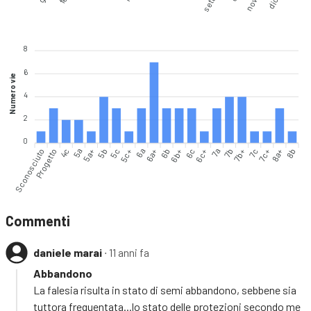
8
6
Numero vie
4
2
0
Sconosciuto
Progetto
4c
5a
5a+
5b
5c
5c+
6a
6a+
6b+
6c
6c+
7a
7b
7b+
7c
7c+
8a+
8b
6b
Commenti
daniele marai
∙ 11 anni fa
Abbandono
La falesia risulta in stato di semi abbandono, sebbene sia
tuttora frequentata...lo stato delle protezioni secondo me