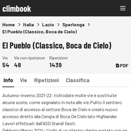
climbook
Home
Italia
Lazio
Sperlonga
El Pueblo (Classico, Boca de Cielo)
El Pueblo (Classico, Boca de Cielo)
Vie
Vie con ripetizioni
Ripetizioni
54
48
1439
PDF
Info
Vie
Ripetizioni
Classifica
Autunno-inverno 2021-22: richiodate molte vie e sostituite
alcune soste, come segnalato in nota alle vie.Pulito il sentiero
classico di accesso al settore Boca de Cielo e creato nuovo
accesso diretto alla Cengia di Boca De Cielo lato Highlander.
Lavori effettuati dall'ASD Grandi Gesti.
Febbraio/Marzo 2024: Crollo di un pilastro che ha portato con se