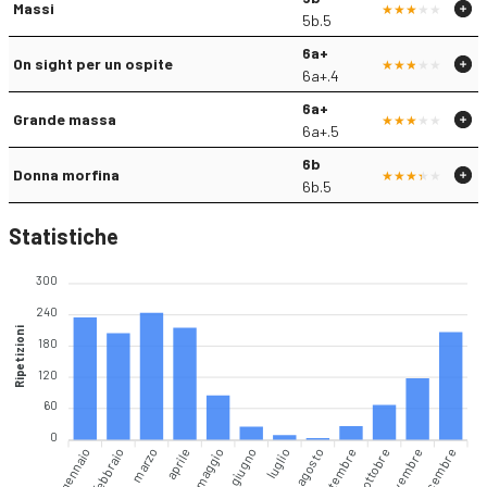
Massi
5b.5
6a+
On sight per un ospite
6a+.4
6a+
Grande massa
6a+.5
6b
Donna morfina
6b.5
Statistiche
300
240
Ripetizioni
180
120
60
0
gennaio
marzo
aprile
giugno
luglio
settembre
ottobre
dicembre
febbraio
maggio
agosto
novembre