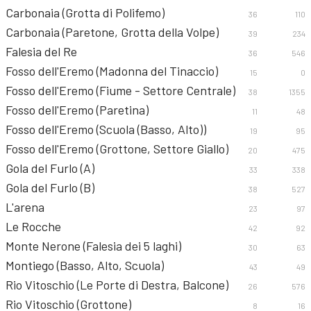
Carbonaia (Grotta di Polifemo)
36
110
Carbonaia (Paretone, Grotta della Volpe)
39
234
Falesia del Re
36
546
Fosso dell'Eremo (Madonna del Tinaccio)
15
0
Fosso dell'Eremo (Fiume - Settore Centrale)
38
1355
Fosso dell'Eremo (Paretina)
11
48
Fosso dell'Eremo (Scuola (Basso, Alto))
19
95
Fosso dell'Eremo (Grottone, Settore Giallo)
20
475
Gola del Furlo (A)
33
338
Gola del Furlo (B)
38
527
L'arena
23
97
Le Rocche
42
92
Monte Nerone (Falesia dei 5 laghi)
30
63
Montiego (Basso, Alto, Scuola)
43
49
Rio Vitoschio (Le Porte di Destra, Balcone)
26
576
Rio Vitoschio (Grottone)
8
16