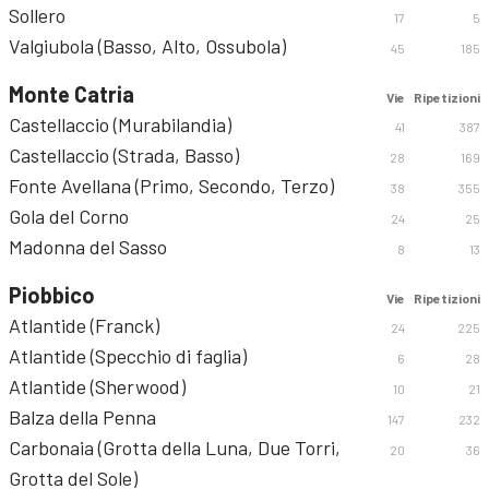
Sollero
17
5
Valgiubola (Basso, Alto, Ossubola)
45
185
Monte Catria
Vie
Ripetizioni
Castellaccio (Murabilandia)
41
387
Castellaccio (Strada, Basso)
28
169
Fonte Avellana (Primo, Secondo, Terzo)
38
355
Gola del Corno
24
25
Madonna del Sasso
8
13
Piobbico
Vie
Ripetizioni
Atlantide (Franck)
24
225
Atlantide (Specchio di faglia)
6
28
Atlantide (Sherwood)
10
21
Balza della Penna
147
232
Carbonaia (Grotta della Luna, Due Torri,
20
36
Grotta del Sole)