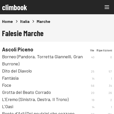
climbook
Home
Italia
Marche
Falesie Marche
Ascoli Piceno
Vie
Ripetizioni
Borneo (Pandora, Torretta Giannelli, Gran
40
0
Burrone)
Dito del Diavolo
25
57
Fantàsia
14
1
Foce
56
34
Grotta del Beato Corrado
20
26
L'Eremo (Sinistra, Destra, Il Trono)
19
2
L'Oasi
14
1
Ponte d'Arli (Dei neutrini che cozzano,