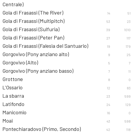
Centrale)
Gola di Frasassi (The River)
14
51
Gola di Frasassi (Multipitch)
53
23
Gola di Frasassi (Sulfuria)
39
1010
Gola di Frasassi (Peter Pan)
27
117
Gola di Frasassi (Falesia del Santuario)
19
179
Gorgovivo (Pony anziano alto)
9
25
Gorgovivo (Alto)
5
7
Gorgovivo (Pony anziano basso)
7
11
Grottone
8
0
L'Ossario
12
83
La sbarra
23
599
Latifondo
24
129
Manicomio
16
0
Moai
43
598
Pontechiaradovo (Primo, Secondo)
42
118