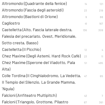
Altromondo (Quadrante della fenice)
14
121
Altromondo (Fascia degli asteroidi)
23
219
Altromondo (Bastioni di Orione)
9
88
Cagliostro
41
167
Castelletta (Alto, Fascia laterale destra,
136
309
Falesia del precariato, Ovest, Meridionale,
Sotto cresta, Basso)
Castelletta (Il Picchio)
12
4
Chez Maxime (Degli Astemi, Hard Rock Cafè)
23
11
Chez Maxime (Sperone del Viadotto, Pala
51
495
Alta)
Colle Tordina (Il Cinghialodromo, La Vedetta,
47
65
Il Tempio del Silenzio, La Grande Mamma,
'Ngula)
Falcioni (Anfiteatro Multipitch)
43
7
Falcioni (Triangolo, Grottone, Pilastro
67
361