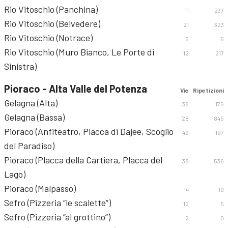
Rio Vitoschio (Panchina)
11
237
Rio Vitoschio (Belvedere)
21
323
Rio Vitoschio (Notrace)
6
6
Rio Vitoschio (Muro Bianco, Le Porte di
12
217
Sinistra)
Pioraco - Alta Valle del Potenza
Vie
Ripetizioni
Gelagna (Alta)
38
175
Gelagna (Bassa)
28
845
Pioraco (Anfiteatro, Placca di Dajee, Scoglio
49
197
del Paradiso)
Pioraco (Placca della Cartiera, Placca del
38
536
Lago)
Pioraco (Malpasso)
14
19
Sefro (Pizzeria “le scalette”)
12
5
Sefro (Pizzeria “al grottino”)
2
0