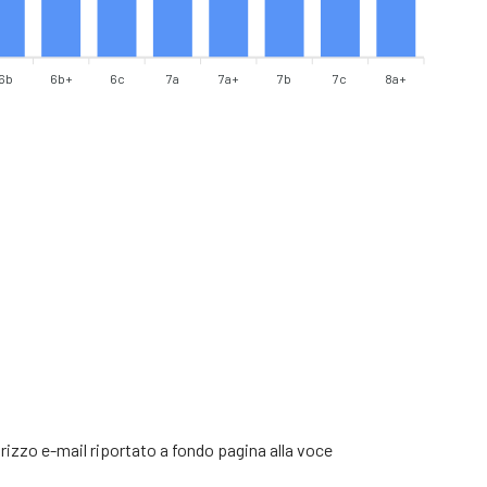
6b
6b+
6c
7a
7a+
7b
7c
8a+
ndirizzo e-mail riportato a fondo pagina alla voce