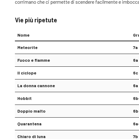
corrimano che ci permette di scendere facilmente e imboccare
Vie più ripetute
Nome
Gr
Meteorite
7a
Fuoco e fiamme
6a
Il ciclope
6c
La donna cannone
6a
Hobbit
6b
Doppio malto
6b
Quarantena
6a
Chiaro di luna
7b