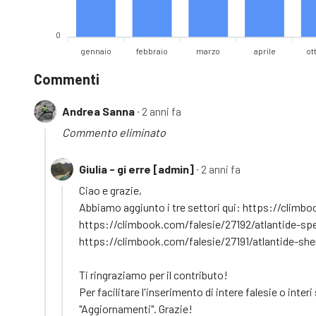
0
gennaio
febbraio
marzo
aprile
ot
Commenti
Andrea Sanna
∙ 2 anni fa
Commento eliminato
Giulia - gi erre [admin]
∙ 2 anni fa
Ciao e grazie,
Abbiamo aggiunto i tre settori qui: https://climb
https://climbook.com/falesie/27192/atlantide-spe
https://climbook.com/falesie/27191/atlantide-sh
Ti ringraziamo per il contributo!
Per facilitare l'inserimento di intere falesie o inter
"Aggiornamenti". Grazie!