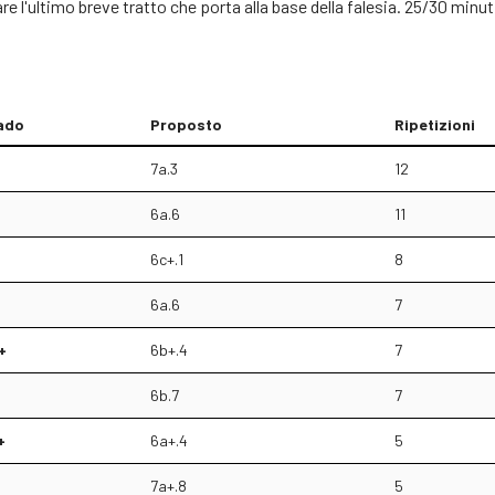
 l'ultimo breve tratto che porta alla base della falesia. 25/30 min
ado
Proposto
Ripetizioni
7a.3
12
6a.6
11
6c+.1
8
6a.6
7
+
6b+.4
7
6b.7
7
+
6a+.4
5
7a+.8
5