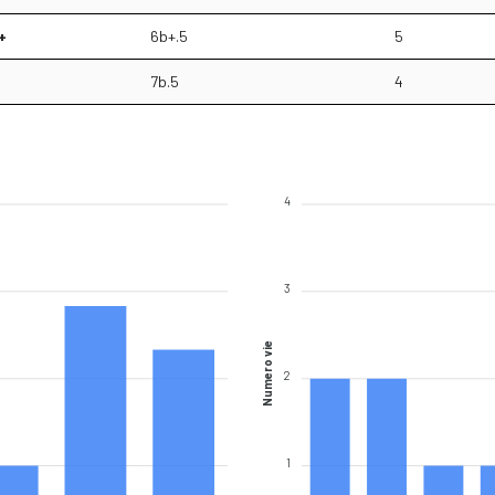
+
6b+.5
5
7b.5
4
4
3
Numero vie
2
1