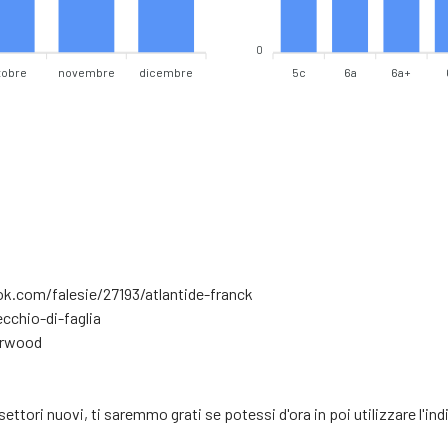
0
tobre
novembre
dicembre
5c
6a
6a+
ook.com/falesie/27193/atlantide-franck
cchio-di-faglia
erwood
i settori nuovi, ti saremmo grati se potessi d'ora in poi utilizzare l'i