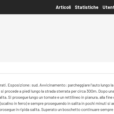
Articoli
Statistiche
Utent
ti. Esposizione: sud. Avvicinamento: parcheggiare l'auto lungo la st
 si procede a piedi lungo la strada sterrata per circa 300m. Dopo una c
lita. Si prosegue lungo un tornate e un rettilineo in pianura, alla fine 
 (scalino in ferro) e sempre proseguendo in salita in pochi minuti si a
 prosegue in ripida salita. Superato un boschetto continuare sempre p