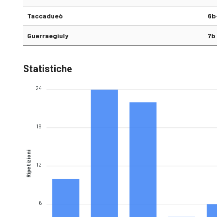
Taccadueò
6b
Guerraegiuly
7b
Statistiche
24
18
Ripetizioni
12
6