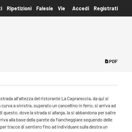
i
Ripetizioni
Falesie
Vie
Accedi
Registrati
PDF
rada all'altezza del ristorante La Caprareccia, da qui si
urva a sinistra, superato un cancellino in ferro, si arriva ad
di questo, dove la strada si allarga, la si abbandona per salire
rriva alla base della parete da fiancheggiare seguendo delle
er tracce di sentiero fino ad individuare sulla destra un