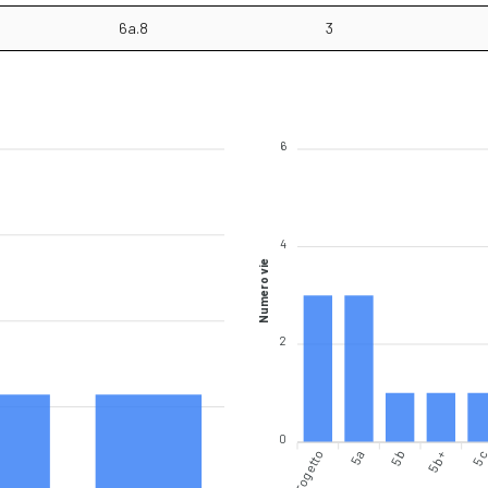
6a.8
3
6
4
Numero vie
2
0
Progetto
5b
5b+
5a
5