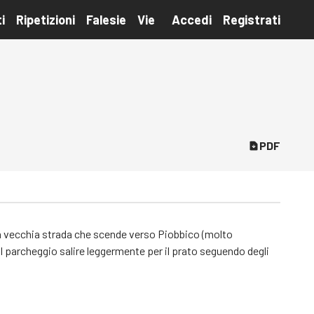
i
Ripetizioni
Falesie
Vie
Accedi
Registrati
PDF
la vecchia strada che scende verso Piobbico (molto
l parcheggio salire leggermente per il prato seguendo degli