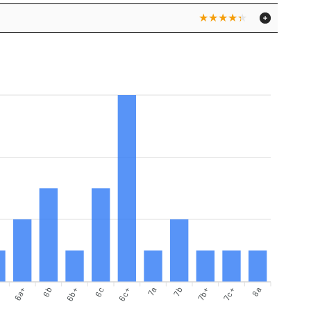
6a+
6b
6c
6c+
7b
7b+
8a
c
6b+
7a
7c+