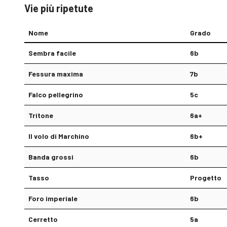
Vie più ripetute
Nome
Grado
Sembra facile
6b
Fessura maxima
7b
Falco pellegrino
5c
Tritone
6a+
Il volo di Marchino
6b+
Banda grossi
6b
Tasso
Progetto
Foro imperiale
6b
Cerretto
5a