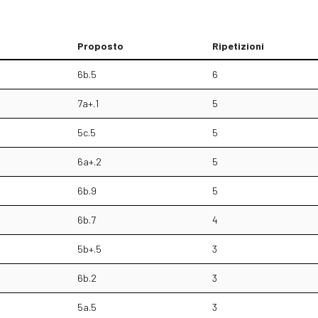
Proposto
Ripetizioni
6b.5
6
7a+.1
5
5c.5
5
6a+.2
5
6b.9
5
6b.7
4
5b+.5
3
6b.2
3
5a.5
3