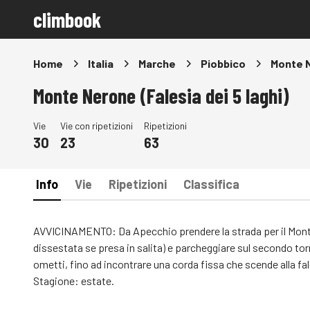
climbook
Home
Italia
Marche
Piobbico
Monte N
Monte Nerone (Falesia dei 5 laghi)
Vie
Vie con ripetizioni
Ripetizioni
30
23
63
Info
Vie
Ripetizioni
Classifica
AVVICINAMENTO: Da Apecchio prendere la strada per il Monte 
dissestata se presa in salita) e parcheggiare sul secondo tor
ometti, fino ad incontrare una corda fissa che scende alla fal
Stagione: estate.