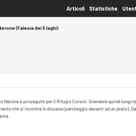
Articoli
Statistiche
Utent
erone (Falesia dei 5 laghi)
Nerone e proseguire per il Rifugio Corsini. Scendere quindi lungo 
nante che si incontra in discesa (parcheggio davanti ad un prato). Da
esia.