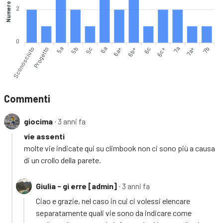
Numero vie
2
0
Sconosciuto
Progetto
5a
5b
5c
6a
6b+
6c
6c+
7a
7a+
7b
6a+
Commenti
giocima
∙ 3 anni fa
vie assenti
molte vie indicate qui su climbook non ci sono più a causa
di un crollo della parete.
Giulia - gi erre [admin]
∙ 3 anni fa
Ciao e grazie, nel caso in cui ci volessi elencare
separatamente quali vie sono da indicare come