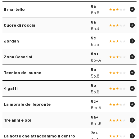
6a
Il martello
6a.6
6a
Cuore di roccia
6a.3
5c
Jordan
5c.5
6b+
Zona Cesarini
6b+.4
5b
Tecnico del suono
5b.8
5b
4 gatti
5b.6
6c+
La morale del lepronte
6c+.5
6a+
Tre anni e poi
6a+.6
7a+
La notte che attaccammo il centro