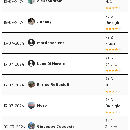
alessandram
19-07-2024
N.D.
7a.5
Johnny
18-07-2024
On-sight
7a.2
mardeschiena
13-07-2024
Flash
7a.5
Luca Di Marzio
13-07-2024
3° giro
7a.5
Enrico Reticcioli
13-07-2024
N.D.
7a.5
Moro
13-07-2024
On-sight
7a.4
Giuseppe Cococcia
06-07-2024
3° giro