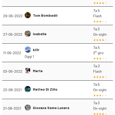
7a.5
Tom Bombadil
29-06-2022
Flash
7a.3
Isabella
27-06-2022
On-sight
7a.5
kl3r
11-06-2022
3° giro
Oggi 1
7a.2
Marta
03-06-2022
Flash
7a.5
Matteo Di Zillo
23-08-2021
On-sight
7a.3
Giovane Seme Lunare
21-08-2021
On-sight