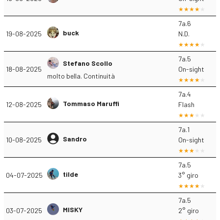
7a.6
buck
19-08-2025
N.D.
7a.5
Stefano Scollo
18-08-2025
On-sight
molto bella. Continuità
7a.4
Tommaso Maruffi
12-08-2025
Flash
7a.1
Sandro
10-08-2025
On-sight
7a.5
tilde
04-07-2025
3° giro
7a.5
MISKY
03-07-2025
2° giro