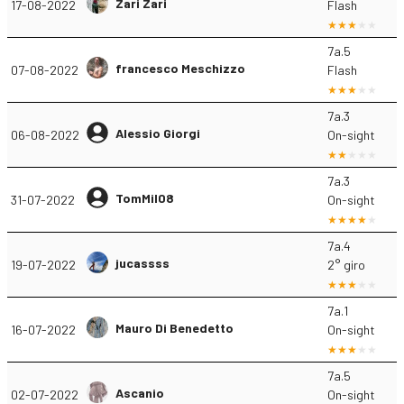
Zari Zari
17-08-2022
Flash
7a.5
francesco Meschizzo
07-08-2022
Flash
7a.3
Alessio Giorgi
06-08-2022
On-sight
7a.3
TomMil08
31-07-2022
On-sight
7a.4
jucassss
19-07-2022
2° giro
7a.1
Mauro Di Benedetto
16-07-2022
On-sight
7a.5
Ascanio
02-07-2022
On-sight