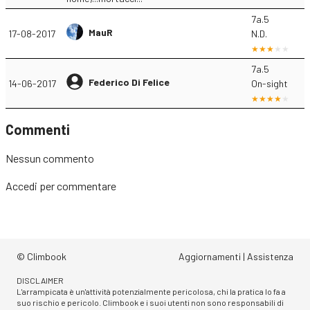
7a.5
MauR
17-08-2017
N.D.
7a.5
Federico Di Felice
14-06-2017
On-sight
Commenti
Nessun commento
Accedi
per commentare
© Climbook
Aggiornamenti
|
Assistenza
DISCLAIMER
L'arrampicata è un'attività potenzialmente pericolosa, chi la pratica lo fa a
suo rischio e pericolo. Climbook e i suoi utenti non sono responsabili di