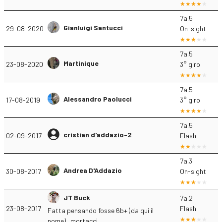
7a.5
Gianluigi Santucci
29-08-2020
On-sight
7a.5
Martinique
23-08-2020
3° giro
7a.5
Alessandro Paolucci
17-08-2019
3° giro
7a.5
cristian d'addazio-2
02-09-2017
Flash
7a.3
Andrea D'Addazio
30-08-2017
On-sight
JT Buck
7a.2
23-08-2017
Flash
Fatta pensando fosse 6b+ (da qui il
nome)...mortacci...