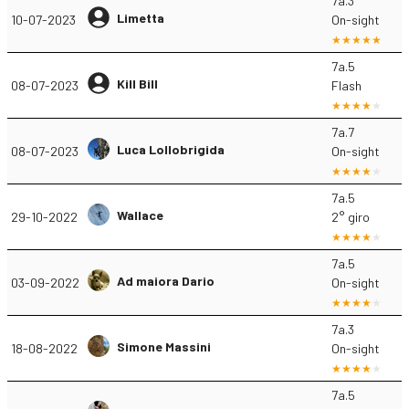
7a.3
Limetta
10-07-2023
On-sight
7a.5
Kill Bill
08-07-2023
Flash
7a.7
Luca Lollobrigida
08-07-2023
On-sight
7a.5
Wallace
29-10-2022
2° giro
7a.5
Ad maiora Dario
03-09-2022
On-sight
7a.3
Simone Massini
18-08-2022
On-sight
7a.5