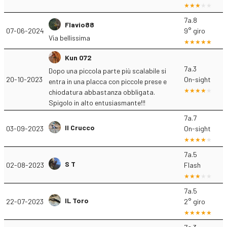
7a.8
Flavio88
07-06-2024
9° giro
Via bellissima
Kun 072
7a.3
Dopo una piccola parte più scalabile si
20-10-2023
On-sight
entra in una placca con piccole prese e
chiodatura abbastanza obbligata.
Spigolo in alto entusiasmante!!!
7a.7
Il Crucco
03-09-2023
On-sight
7a.5
S T
02-08-2023
Flash
7a.5
IL Toro
22-07-2023
2° giro