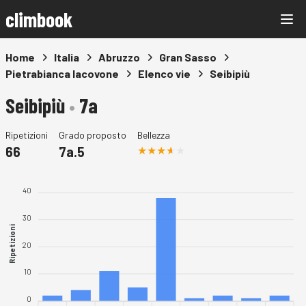
climbook
Home
Italia
Abruzzo
Gran Sasso
Pietrabianca Iacovone
Elenco vie
Seibipiù
Seibipiù
•
7a
Ripetizioni
Grado proposto
Bellezza
66
7a.5
40
30
Ripetizioni
20
10
0