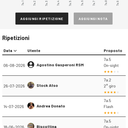
7a.1
7a.2
7a.3
7a.4
7a.6
7a.7
7a.8
7a.9
7a.5
AGGIUNGI RIPETIZIONE
AGGIUNGI NOTA
Ripetizioni
Data
Utente
Proposto
7a.5
Agostino Gasperoni RSM
06-08-2026
On-sight
7a.2
Stock Atso
26-07-2026
2° giro
7a.5
Andrea Donato
14-07-2026
Flash
7a.5
Biscottina
18-06-2026
On-sight