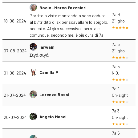
Bocio_Marco Fazzalari
7a.9
Partito a vista montandola sono caduto
18-08-2024
2° giro
al bi/tridito di sx per scavallare lo spigolo,
peccato. Al giro successivo liberata e
comunque, secondo me, è più dura di 7a
7a.5
Iarwain
07-08-2024
2° giro
Σιγά σιγά
7a.5
Camilla P
01-08-2024
N.D.
7a.4
Lorenzo Rossi
21-07-2024
On-sight
7a.3
Angelo Masci
20-07-2024
On-sight
7a.5