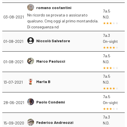
romano costantini
7a.5
Nn ricordo se provata o assicurato
03-08-2021
N.D.
qualcuno. Cmq oggi al primo montandola.
Di conseguenza nd
7a.3
Niccolò Salvatore
01-08-2021
On-sight
7a.5
Marco Paolucci
01-08-2021
N.D.
7a.5
Marta B
13-07-2021
N.D.
7a.5
Paolo Condemi
28-06-2021
On-sight
7a.3
Federico Andreozzi
15-09-2020
N.D.