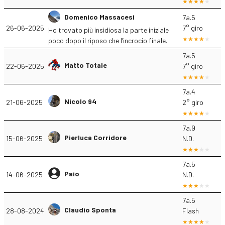
Domenico Massacesi
7a.5
26-06-2025
7° giro
Ho trovato più insidiosa la parte iniziale
poco dopo il riposo che l’incrocio finale.
7a.5
Matto Totale
22-06-2025
7° giro
7a.4
Nicolo 94
21-06-2025
2° giro
7a.9
Pierluca Corridore
15-06-2025
N.D.
7a.5
Paio
14-06-2025
N.D.
7a.5
Claudio Sponta
28-08-2024
Flash