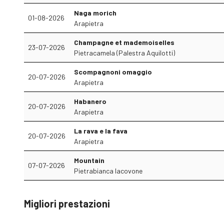
Naga morich
01-08-2026
Arapietra
Champagne et mademoiselles
23-07-2026
Pietracamela (Palestra Aquilotti)
Scompagnoni omaggio
20-07-2026
Arapietra
Habanero
20-07-2026
Arapietra
La rava e la fava
20-07-2026
Arapietra
Mountain
07-07-2026
Pietrabianca Iacovone
Migliori prestazioni