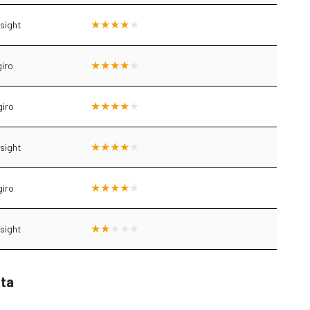
sight
giro
giro
sight
giro
sight
sta