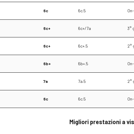
6c
6c.5
On-
6c+
6c+/7a
3° 
6c+
6c+.5
2° 
6b+
6b+.5
On-
7a
7a.5
2° 
6c
6c.5
On-
Migliori prestazioni a vi