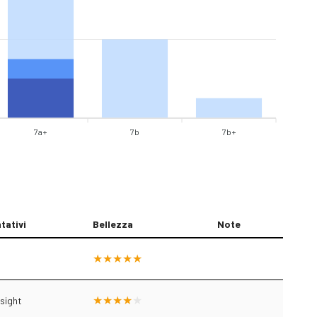
7a+
7b
7b+
tativi
Bellezza
Note
.
sight