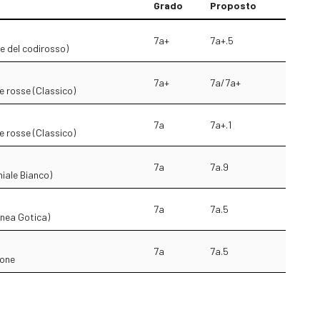
Grado
Proposto
7a+
7a+.5
te del codirosso)
7a+
7a/7a+
e rosse (Classico)
7a
7a+.1
e rosse (Classico)
7a
7a.9
iale Bianco)
7a
7a.5
nea Gotica)
7a
7a.5
vone