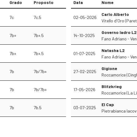
Grado
Proposto
Data
Nome
Carlo Alberto
7c
7c.5
02-05-2026
Vitello d'Oro (Pare
Governo ladro L2
7b+
7b+.5
14-10-2025
Fano Adriano - Ven
Natasha L2
7b+
7b+.5
01-07-2025
Fano Adriano - Ven
Gigione
7b
7b/7b+
27-02-2025
Roccamorice (Cingh
Blitzkrieg
7b
7b/7b+
17-05-2026
Roccamorice (La Li
El Cap
7b
7b.5
03-07-2025
Pietrabianca Iaco