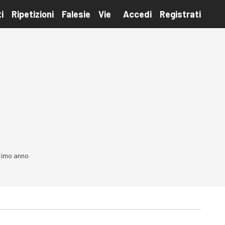
i
Ripetizioni
Falesie
Vie
Accedi
Registrati
ltimo anno