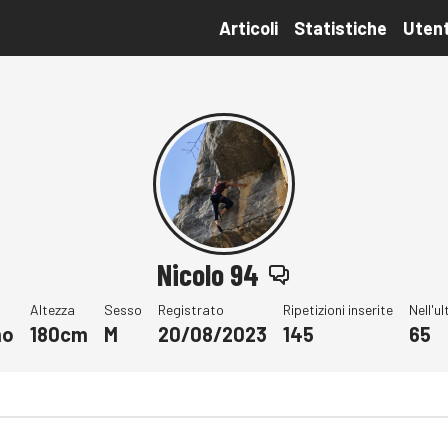
Articoli
Statistiche
Utent
Nicolo 94
Altezza
Sesso
Registrato
Ripetizioni inserite
Nell'u
mo
180cm
M
20/08/2023
145
65