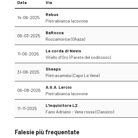
Data
Via
Rebus
14-06-2025
Pietrabianca Iacovone
BaRocca
06-03-2025
Roccamorice (Ghaza)
La corda di Nevio
11-06-2026
Vitello d'Oro (Parete del codirosso)
Sheeps
31-08-2025
Pietracamela (Capo Le Vene)
A.G.A. Lercio
06-08-2026
Pietrabianca Iacovone
L'inquisitore L2
11-11-2025
Fano Adriano - Vene rosse (Classico)
Falesie più frequentate