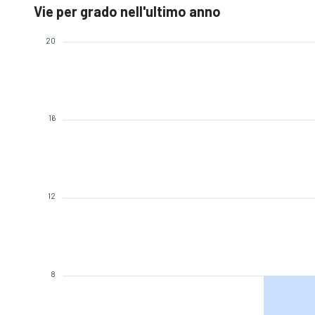
Vie per grado nell'ultimo anno
20
16
12
8