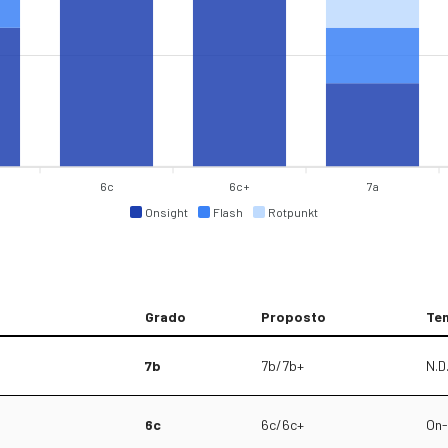
6c
6c+
7a
Onsight
Flash
Rotpunkt
Grado
Proposto
Ten
7b
7b/7b+
N.D
6c
6c/6c+
On-