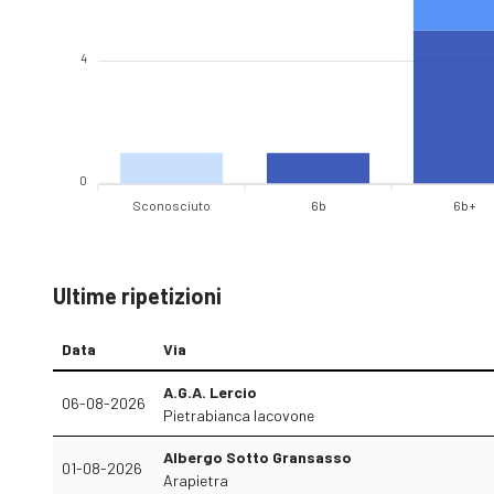
4
0
Sconosciuto
6b
6b+
Ultime ripetizioni
Data
Via
A.G.A. Lercio
06-08-2026
Pietrabianca Iacovone
Albergo Sotto Gransasso
01-08-2026
Arapietra