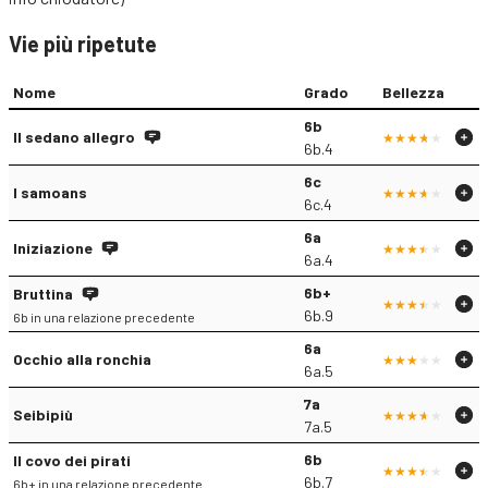
Vie più ripetute
Nome
Grado
Bellezza
6b
Il sedano allegro
6b.4
6c
I samoans
6c.4
6a
Iniziazione
6a.4
6b+
Bruttina
6b.9
6b in una relazione precedente
6a
Occhio alla ronchia
6a.5
7a
Seibipiù
7a.5
6b
Il covo dei pirati
6b.7
6b+ in una relazione precedente