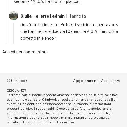
seconda " A.G.A. Lercio" 7b (placca ).
Giulia - gi erre [admin]
∙ 1 anno fa
Grazie, le ho inserite. Potresti verificare, per favore,
che l'ordine delle due vie I Canacci e A.G.A. Lercio sia
corretto in elenco?
Accedi
per commentare
© Climbook
Aggiornamenti
|
Assistenza
DISCLAIMER
L'arrampicata è un'attività potenzialmente pericolosa, chi la pratica lo fa a
suo rischio e pericolo. Climbook e i suoi utenti non sono responsabili di
eventuali incidenti che possano accadere utilizzando le informazioni
presenti sul sito. È responsabilità esclusiva dell'utente assicurarsi di
verificare sul posto, di volta in volta e con l'aiuto di persone esperte, le
informazioni presenti su Climbook, prima di intraprendere qualsiasi
scalata, e di rispettare le norme di sicurezza.