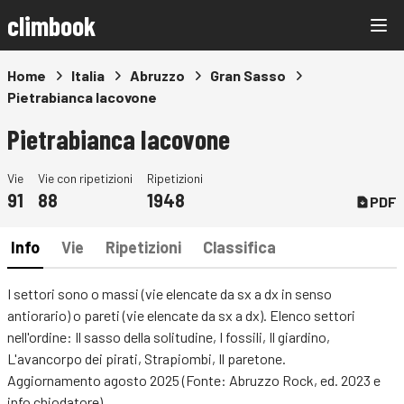
climbook
Home
Italia
Abruzzo
Gran Sasso
Pietrabianca Iacovone
Pietrabianca Iacovone
Vie
Vie con ripetizioni
Ripetizioni
91
88
1948
PDF
Info
Vie
Ripetizioni
Classifica
I settori sono o massi (vie elencate da sx a dx in senso
antiorario) o pareti (vie elencate da sx a dx). Elenco settori
nell'ordine: Il sasso della solitudine, I fossili, Il giardino,
L'avancorpo dei pirati, Strapiombi, Il paretone.
Aggiornamento agosto 2025 (Fonte: Abruzzo Rock, ed. 2023 e
info chiodatore)