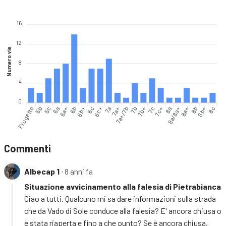
16
12
Numero vie
8
4
0
Progetto
5b
5c
6a
6a+
6b+
6c
6c+
7a
7a+
7a+/7b
7b
7b+
7c
7c+
8a/8a+
8a+
8b
8b+
8c
6b
8a
Commenti
Albecap 1
∙ 8 anni fa
Situazione avvicinamento alla falesia di Pietrabianca
Ciao a tutti. Qualcuno mi sa dare informazioni sulla strada
che da Vado di Sole conduce alla falesia? E' ancora chiusa o
è stata riaperta e fino a che punto? Se è ancora chiusa,