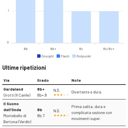
1
0
8b
8b+
8c
8c/8c+
Onsight
Flash
Rotpunkt
Ultime ripetizioni
Via
Grado
Note
Gardaland
8b+
N.D.
Divertente e dura.
Grotti (Il Canile)
8b+.8
Il Suono
Prima salita, dura e
dell’Onda
8b
N.D.
complicata sezione con
Montebello di
8b.7
movimenti super.
Bertona (Verdin)