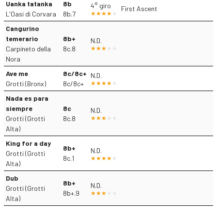
Uanka tatanka
8b
4° giro
First Ascent
L'Oasi di Corvara
8b.7
Cangurino
temerario
8b+
N.D.
Carpineto della
8c.8
Nora
Ave me
8c/8c+
N.D.
Grotti (Bronx)
8c/8c+
Nada es para
siempre
8c
N.D.
Grotti (Grotti
8c.8
Alta)
King for a day
8b+
N.D.
Grotti (Grotti
8c.1
Alta)
Dub
8b+
N.D.
Grotti (Grotti
8b+.9
Alta)