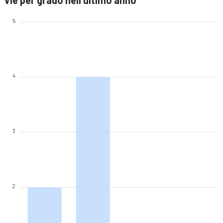
Vie per grado nell'ultimo anno
5
4
3
2