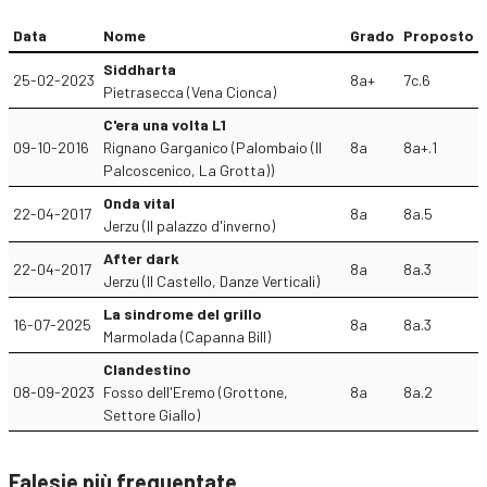
Data
Nome
Grado
Proposto
Siddharta
25-02-2023
8a+
7c.6
Pietrasecca (Vena Cionca)
C'era una volta L1
09-10-2016
Rignano Garganico (Palombaio (Il
8a
8a+.1
Palcoscenico, La Grotta))
Onda vital
22-04-2017
8a
8a.5
Jerzu (Il palazzo d'inverno)
After dark
22-04-2017
8a
8a.3
Jerzu (Il Castello, Danze Verticali)
La sindrome del grillo
16-07-2025
8a
8a.3
Marmolada (Capanna Bill)
Clandestino
08-09-2023
Fosso dell'Eremo (Grottone,
8a
8a.2
Settore Giallo)
Falesie più frequentate