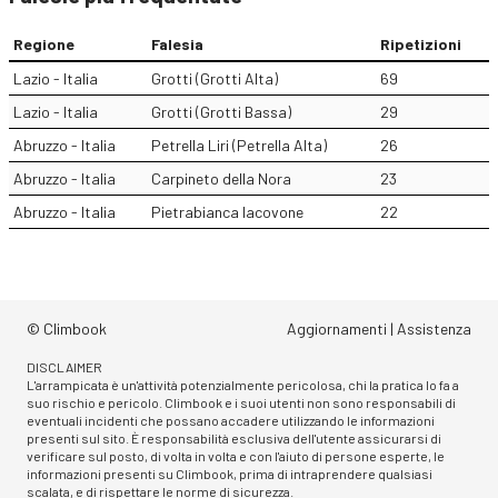
Regione
Falesia
Ripetizioni
Lazio - Italia
Grotti (Grotti Alta)
69
Lazio - Italia
Grotti (Grotti Bassa)
29
Abruzzo - Italia
Petrella Liri (Petrella Alta)
26
Abruzzo - Italia
Carpineto della Nora
23
Abruzzo - Italia
Pietrabianca Iacovone
22
© Climbook
Aggiornamenti
|
Assistenza
DISCLAIMER
L'arrampicata è un'attività potenzialmente pericolosa, chi la pratica lo fa a
suo rischio e pericolo. Climbook e i suoi utenti non sono responsabili di
eventuali incidenti che possano accadere utilizzando le informazioni
presenti sul sito. È responsabilità esclusiva dell'utente assicurarsi di
verificare sul posto, di volta in volta e con l'aiuto di persone esperte, le
informazioni presenti su Climbook, prima di intraprendere qualsiasi
scalata, e di rispettare le norme di sicurezza.