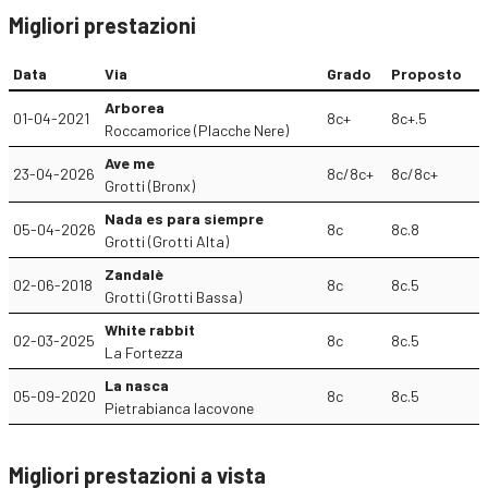
Migliori prestazioni
Data
Via
Grado
Proposto
Arborea
01-04-2021
8c+
8c+.5
Roccamorice (Placche Nere)
Ave me
23-04-2026
8c/8c+
8c/8c+
Grotti (Bronx)
Nada es para siempre
05-04-2026
8c
8c.8
Grotti (Grotti Alta)
Zandalè
02-06-2018
8c
8c.5
Grotti (Grotti Bassa)
White rabbit
02-03-2025
8c
8c.5
La Fortezza
La nasca
05-09-2020
8c
8c.5
Pietrabianca Iacovone
Migliori prestazioni a vista