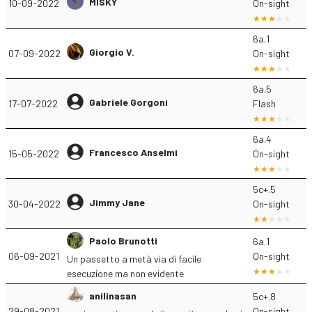
MISKY
10-09-2022
On-sight
6a.1
Giorgio V.
07-09-2022
On-sight
6a.5
Gabriele Gorgoni
17-07-2022
Flash
6a.4
Francesco Anselmi
15-05-2022
On-sight
5c+.5
Jimmy Jane
30-04-2022
On-sight
Paolo Brunotti
6a.1
06-09-2021
On-sight
Un passetto a metà via di facile
esecuzione ma non evidente
anilinasan
5c+.8
29-08-2021
On-sight