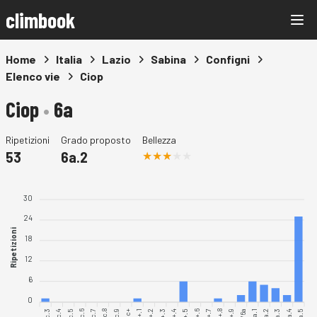
climbook
Home
Italia
Lazio
Sabina
Configni
Elenco vie
Ciop
Ciop
•
6a
Ripetizioni
Grado proposto
Bellezza
53
6a.2
30
24
Ripetizioni
18
12
6
0
5c.3
5c.4
5c.5
5c.6
5c.7
5c.8
5c.9
5c+.1
5c+.8
6a.1
6a.2
6a.3
6a.4
6a.5