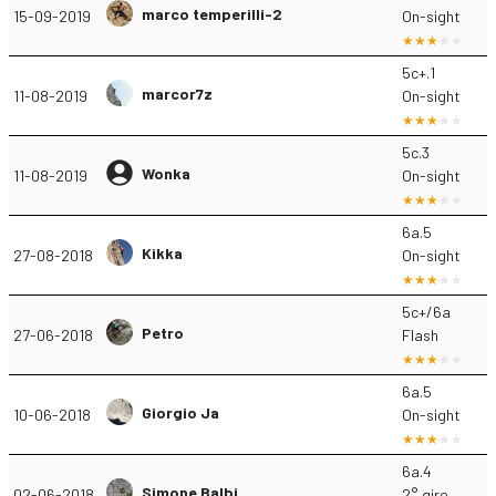
marco temperilli-2
15-09-2019
On-sight
5c+.1
marcor7z
11-08-2019
On-sight
5c.3
Wonka
11-08-2019
On-sight
6a.5
Kikka
27-08-2018
On-sight
5c+/6a
Petro
27-06-2018
Flash
6a.5
Giorgio Ja
10-06-2018
On-sight
6a.4
Simone Balbi
02-06-2018
2° giro