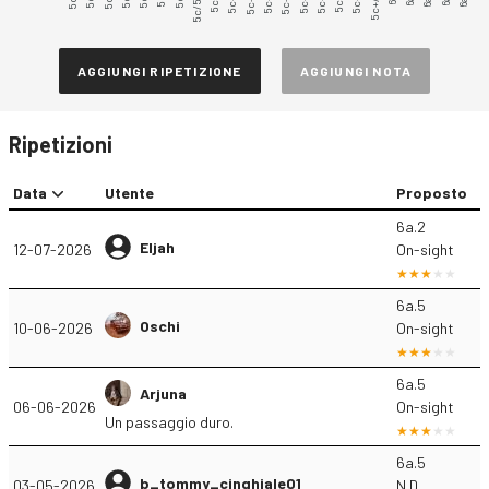
5c/5c+
5c+.2
5c+.3
5c+.5
5c+.6
5c+.7
5c+.9
5c+/6a
5c+.4
AGGIUNGI RIPETIZIONE
AGGIUNGI NOTA
Ripetizioni
Data
Utente
Proposto
6a.2
Eljah
12-07-2026
On-sight
6a.5
Oschi
10-06-2026
On-sight
6a.5
Arjuna
06-06-2026
On-sight
Un passaggio duro.
6a.5
b_tommy_cinghiale01
03-05-2026
N.D.