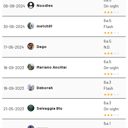
Noodles
06-08-2024
On-sight
6a.5
metch91
30-06-2024
Flash
6a.5
Dago
17-06-2024
N.D.
6a.5
Mariano Ancillai
18-09-2023
On-sight
6a.3
Deborah
18-09-2023
Flash
6a.3
Selvaggia Blu
21-05-2023
On-sight
6a.1