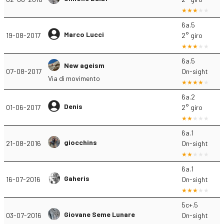
6a.5
Marco Lucci
19-08-2017
2° giro
6a.5
New ageism
07-08-2017
On-sight
Via di movimento
6a.2
Denis
01-06-2017
2° giro
6a.1
giocchins
21-08-2016
On-sight
6a.1
Gaheris
16-07-2016
On-sight
5c+.5
Giovane Seme Lunare
03-07-2016
On-sight