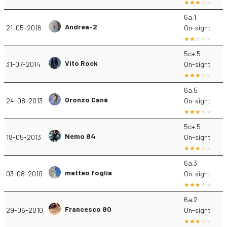
6a.1
Andrea-2
21-05-2016
On-sight
5c+.5
Vito Rock
31-07-2014
On-sight
6a.5
Oronzo Canà
24-08-2013
On-sight
5c+.5
Nemo 84
18-05-2013
On-sight
6a.3
matteo foglia
03-08-2010
On-sight
6a.2
Francesco 80
29-06-2010
On-sight