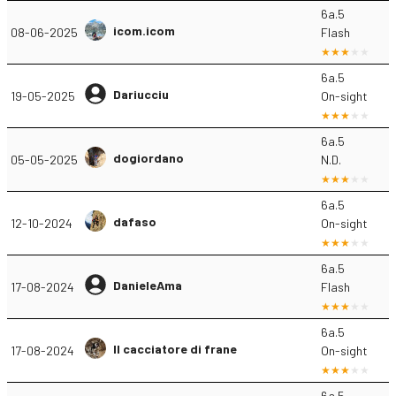
6a.5
icom.icom
08-06-2025
Flash
6a.5
Dariucciu
19-05-2025
On-sight
6a.5
dogiordano
05-05-2025
N.D.
6a.5
dafaso
12-10-2024
On-sight
6a.5
DanieleAma
17-08-2024
Flash
6a.5
Il cacciatore di frane
17-08-2024
On-sight
6a.5