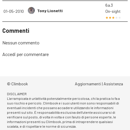
6a.3
Tony Lionetti
01-05-2010
On-sight
Commenti
Nessun commento
Accedi
per commentare
© Climbook
Aggiornamenti
|
Assistenza
DISCLAIMER
L'arrampicata è un'attività potenzialmente pericolosa, chi la pratica lo fa a
suo rischio e pericolo. Climbook e i suoi utenti non sono responsabili di
eventuali incidenti che possano accadere utilizzando le informazioni
presenti sul sito. È responsabilità esclusiva dell'utente assicurarsi di
verificare sul posto, di volta in volta e con l'aiuto di persone esperte, le
informazioni presenti su Climbook, prima di intraprendere qualsiasi
scalata, e di rispettare le norme di sicurezza.