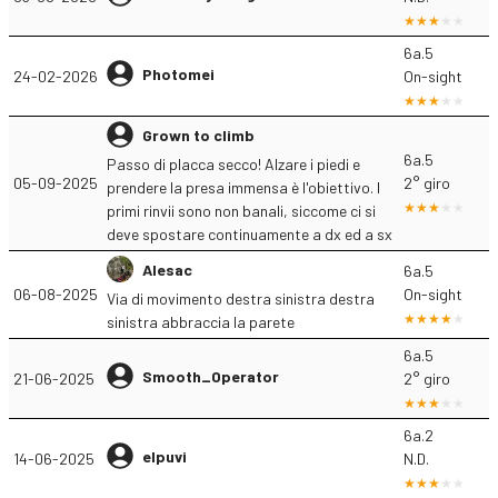
6a.5
Photomei
24-02-2026
On-sight
Grown to climb
6a.5
Passo di placca secco! Alzare i piedi e
05-09-2025
2° giro
prendere la presa immensa è l'obiettivo. I
primi rinvii sono non banali, siccome ci si
deve spostare continuamente a dx ed a sx
Alesac
6a.5
06-08-2025
On-sight
Via di movimento destra sinistra destra
sinistra abbraccia la parete
6a.5
Smooth_Operator
21-06-2025
2° giro
6a.2
elpuvi
14-06-2025
N.D.