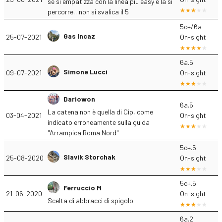
se si empatizza con la linea più easy e la si
percorre…non si svalica il 5
5c+/6a
Gas Incaz
25-07-2021
On-sight
6a.5
Simone Lucci
09-07-2021
On-sight
Dariowon
6a.5
La catena non è quella di Cip, come
03-04-2021
On-sight
indicato erroneamente sulla guida
"Arrampica Roma Nord"
5c+.5
Slavik Storchak
25-08-2020
On-sight
5c+.5
Ferruccio M
21-06-2020
On-sight
Scelta di abbracci di spigolo
6a.2