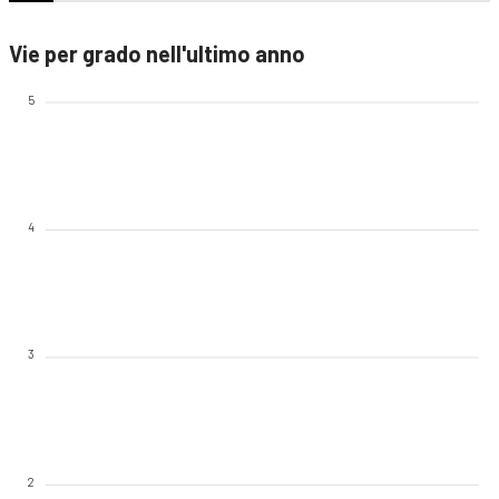
Vie per grado nell'ultimo anno
5
4
3
2