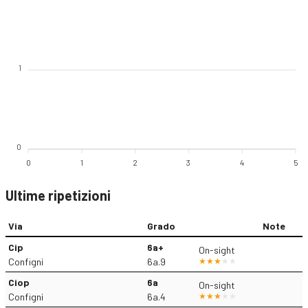
1
0
0
1
2
3
4
5
Ultime ripetizioni
Via
Grado
Note
Cip
6a+
On-sight
Configni
6a.9
Ciop
6a
On-sight
Configni
6a.4