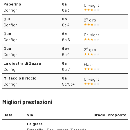
Paperino
6a
On-sight
Configni
6a.3
Qui
6b
2° giro
Configni
6c.4
Quo
6c
On-sight
Configni
6b.5
Qua
6b+
2° giro
Configni
6c.4
La giostra di Zazza
6a
Flash
Configni
6a.7
Mi faccio il riccio
6a
On-sight
Configni
5c/5c+
Migliori prestazioni
Data
Via
Grado
Proposto
La giara
Ferentillo - San Lorenzo (Secondo