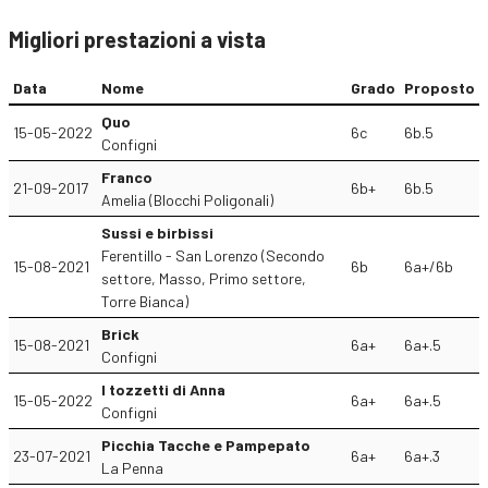
Migliori prestazioni a vista
Data
Nome
Grado
Proposto
Quo
15-05-2022
6c
6b.5
Configni
Franco
21-09-2017
6b+
6b.5
Amelia (Blocchi Poligonali)
Sussi e birbissi
Ferentillo - San Lorenzo (Secondo
15-08-2021
6b
6a+/6b
settore, Masso, Primo settore,
Torre Bianca)
Brick
15-08-2021
6a+
6a+.5
Configni
I tozzetti di Anna
15-05-2022
6a+
6a+.5
Configni
Picchia Tacche e Pampepato
23-07-2021
6a+
6a+.3
La Penna